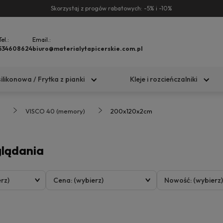
Skorzystaj z progów rabatowych: -5% i -10%
Tel.:
Email.:
534608624
biuro@materialytapicerskie.com.pl
silikonowa / Frytka z pianki
Kleje i rozcieńczalniki
VISCO 40 (memory)
200x120x2cm
glądania
rz)
Cena: (wybierz)
Nowość: (wybierz