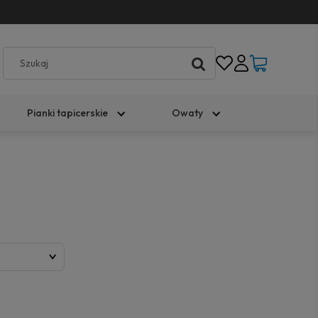
Pianki tapicerskie
Owaty
)