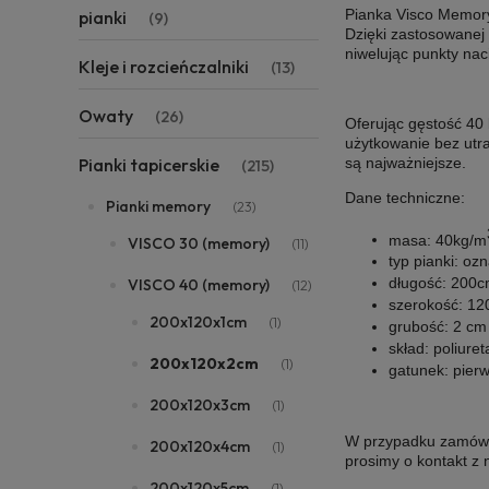
Pianka Visco Memor
pianki
(9)
Dzięki zastosowanej 
niwelując punkty nac
Kleje i rozcieńczalniki
(13)
Owaty
(26)
Oferując gęstość 40 
użytkowanie bez utra
są najważniejsze.
Pianki tapicerskie
(215)
Dane techniczne:
Pianki memory
(23)
masa:
40kg/m
VISCO 30 (memory)
(11)
typ pianki:
ozn
długość:
200c
VISCO 40 (memory)
(12)
szerokość:
12
200x120x1cm
(1)
grubość:
2 cm
skład:
poliuret
200x120x2cm
(1)
gatunek:
pier
200x120x3cm
(1)
W przypadku zamówie
200x120x4cm
(1)
prosimy o kontakt z
200x120x5cm
(1)