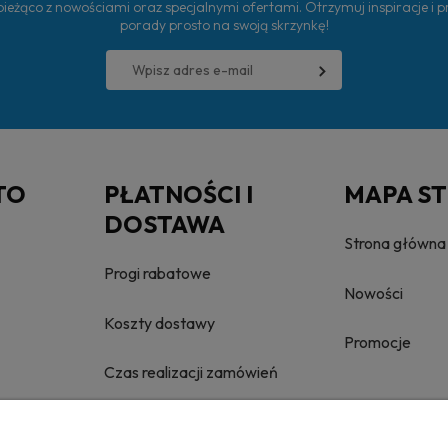
ieżąco z nowościami oraz specjalnymi ofertami. Otrzymuj inspiracje i 
porady prosto na swoją skrzynkę!
TO
PŁATNOŚCI I
MAPA S
DOSTAWA
Strona główna
Progi rabatowe
Nowości
Koszty dostawy
Promocje
Czas realizacji zamówień