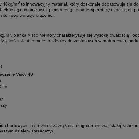
3
y
40kg/m
to innowacyjny materiał, który doskonale dopasowuje się do 
technologii pamięciowej, pianka reaguje na temperaturę i nacisk, co p
isku i poprawiając krążenie.
kg/m³, pianka Visco Memory charakteryzuje się wysoką trwałością i od
ty jakości. Jest to materiał idealny do zastosowań w materacach, podu
3
aczenie Visco 40
m
0cm
an
wszy
.
ń hurtowych, jak również zawiązania długoterminowej, stałej współpr
 naszym działem sprzedaży).