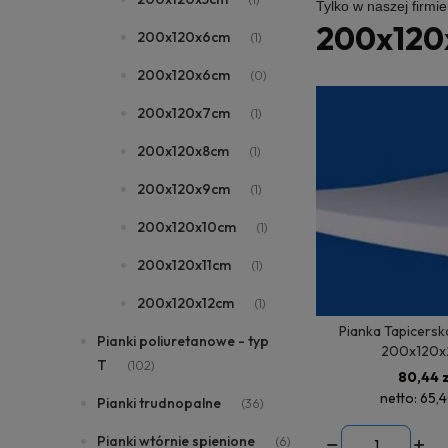
Tylko w naszej firmi
200x120
200x120x6cm
(1)
200x120x6cm
(0)
200x120x7cm
(1)
200x120x8cm
(1)
200x120x9cm
(1)
200x120x10cm
(1)
200x120x11cm
(1)
200x120x12cm
(1)
Pianka Tapicersk
Pianki poliuretanowe - typ
200x120x
T
(102)
80,44 z
netto:
65,4
Pianki trudnopalne
(36)
Pianki wtórnie spienione
(6)