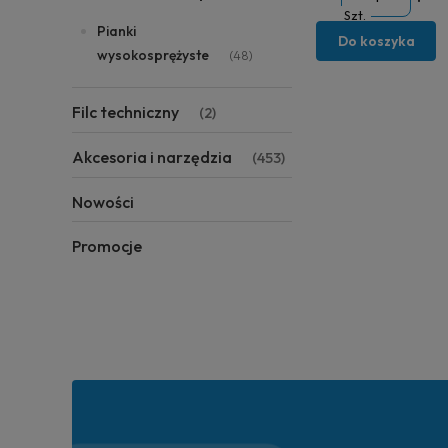
Szt.
Pianki
Do koszyka
wysokosprężyste
(48)
Filc techniczny
(2)
Akcesoria i narzędzia
(453)
Nowości
Promocje