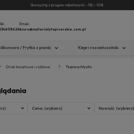
Skorzystaj z progów rabatowych: -5% i -10%
Tel.:
Email.:
534608624
biuro@materialytapicerskie.com.pl
silikonowa / Frytka z pianki
Kleje i rozcieńczalniki
Druki kwiatowe i roślinne
Tkanina Mystic
glądania
rz)
Cena: (wybierz)
Nowość: (wybierz