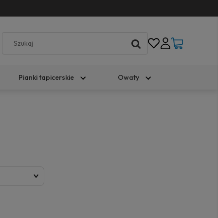
Pianki tapicerskie
Owaty
)