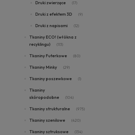
Druki zwierzęce
(17)
Druki z efektem 3D
(9)
Druki z napisami
(12)
Tkaniny ECO! (włókna z
recyklingu)
(113)
Tkaniny Futerkowe
(80)
Tkaniny Minky
(29)
Tkaniny poszewkowe
(1)
Tkaniny
skóropodobne
(104)
Tkaniny strukturalne
(975)
Tkaniny szenilowe
(420)
Tkaniny sztruksowe
(134)