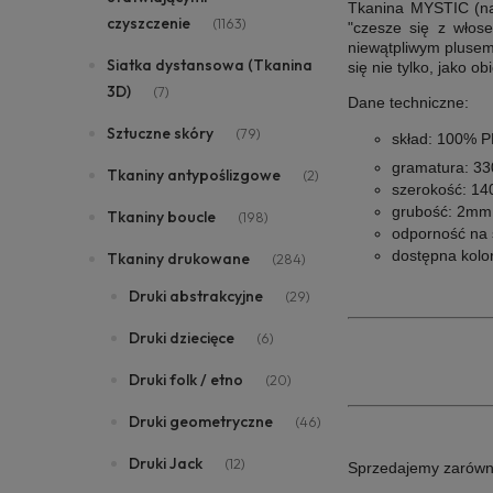
Tkanina MYSTIC (n
czyszczenie
(1163)
"czesze się z włose
niewątpliwym plusem
Siatka dystansowa (Tkanina
się nie tylko, jako o
3D)
(7)
Dane techniczne:
Sztuczne skóry
(79)
skład: 100% 
gramatura: 3
Tkaniny antypoślizgowe
(2)
szerokość: 14
grubość: 2mm
Tkaniny boucle
(198)
odporność na ś
dostępna kolor
Tkaniny drukowane
(284)
Druki abstrakcyjne
(29)
Druki dziecięce
(6)
Druki folk / etno
(20)
Druki geometryczne
(46)
Druki Jack
(12)
Sprzedajemy zarówno i