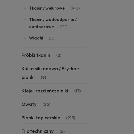
Tkaniny welurowe
(976)
Tkaniny wodoodporne /
outdoorowe
(122)
Wigofil
(13)
Próbki tkanin
(2)
Kulka silikonowa / Frytka z
pianki
(9)
Kleje i rozcieńczalniki
(13)
Owaty
(26)
Pianki tapicerskie
(215)
Filc techniczny
(2)