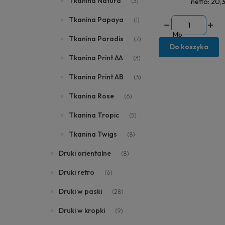
Tkanina Natura
(3)
netto:
20,3
Tkanina Papaya
(1)
Mb
Tkanina Paradis
(7)
Do koszyka
Tkanina Print AA
(3)
Tkanina Print AB
(3)
Tkanina Rose
(6)
Tkanina Tropic
(5)
Tkanina Twigs
(8)
Druki orientalne
(8)
Druki retro
(6)
Druki w paski
(28)
Druki w kropki
(9)