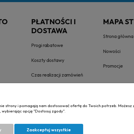
TO
PŁATNOŚCI I
MAPA S
DOSTAWA
Strona główna
Progi rabatowe
Nowości
Koszty dostawy
Promocje
Czas realizacji zamówień
anie strony i pomagają nam dostosować ofertę do Twoich potrzeb. Możesz 
, wybierając opcję "Dostosuj zgody".
y
Zaakceptuj wszystkie