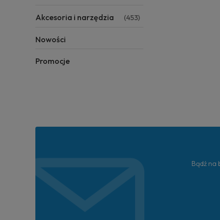
Akcesoria i narzędzia
(453)
Nowości
Promocje
Bądź na b