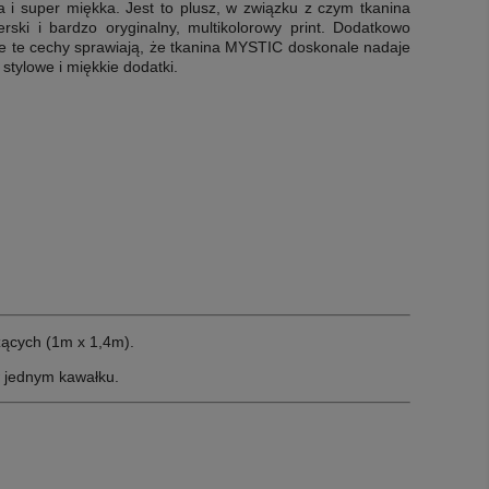
 i super miękka. Jest to plusz, w związku z czym tkanina
ski i bardzo oryginalny, multikolorowy print.
Dodatkowo
e te cechy sprawiają, że tkanina MYSTIC
doskonale nadaje
 stylowe i miękkie dodatki.
ących (1m x 1,4m).
w jednym kawałku.