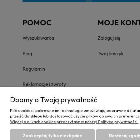
POMOC
MOJE KON
Wyszukiwarka
Zaloguj się
Blog
Twój koszyk
Regulamin
Reklamacje i zwroty
Dbamy o Twoją prywatność
Towary nie podlegające zwrotowi
Pliki cookies i pokrewne im technologie umożliwiają poprawne dział
Polityka prywatności
przejść do sklepu lub dostosować użycie plików do swoich preferencji
Więcej o plikach cookies przeczytasz w naszej Polityce prywatności.
Zaakceptuj tylko niezbędne
Dostosuj zgod