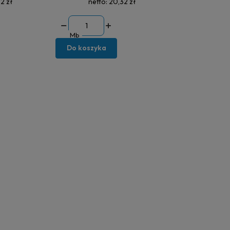
2 zł
netto:
20,32 zł
Mb
Do koszyka