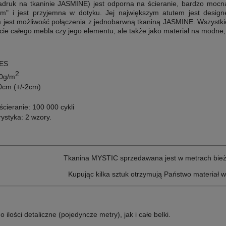
adruk na
tkaninie JASMINE
)
jest odporna na ścieranie, bardzo mocna
m" i jest przyjemna w dotyku. Jej największym atutem jest designer
 jest możliwość połączenia z jednobarwną tkaniną JASMINE.
Wszystki
bicie całego mebla czy jego elementu, ale także jako materiał na modne,
PES
2
30g/m
0cm (+/-2cm)
cieranie: 100 000 cykli
ystyka: 2 wzory.
Tkanina MYSTIC sprzedawana jest w metrach bież
Kupując kilka sztuk otrzymują Państwo materiał 
lości detaliczne (pojedyncze metry), jak i całe belki.