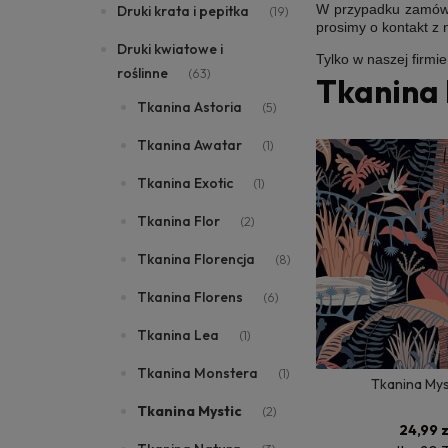
W przypadku zamówie
Druki krata i pepitka
(19)
prosimy o kontakt z
Druki kwiatowe i
Tylko w naszej firmi
roślinne
(63)
Tkanina 
Tkanina Astoria
(5)
Tkanina Awatar
(1)
Tkanina Exotic
(1)
Tkanina Flor
(2)
Tkanina Florencja
(8)
Tkanina Florens
(6)
Tkanina Lea
(1)
Tkanina Monstera
(1)
Tkanina Mys
Tkanina Mystic
(2)
24,99 z