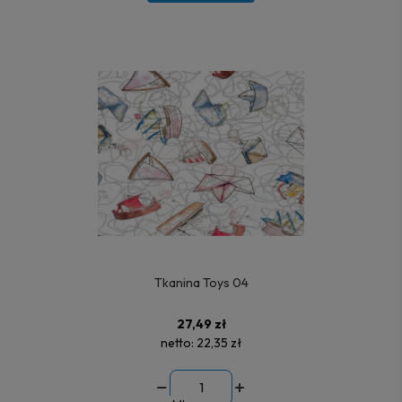
Tkanina Toys 04
27,49 zł
netto:
22,35 zł