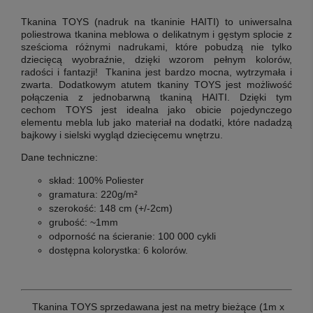
Tkanina TOYS (nadruk na
tkaninie HAITI
) to uniwersalna
poliestrowa tkanina meblowa o delikatnym i gęstym splocie
z
sześcioma różnymi nadrukami, które pobudzą nie tylko
dziecięcą wyobraźnie, dzięki wzorom pełnym kolorów,
radości i fantazji!
Tkanina jest bardzo mocna, wytrzymała i
zwarta. Dodatkowym atutem tkaniny TOYS jest możliwość
połączenia z jednobarwną tkaniną HAITI. Dzięki tym
cechom TOYS jest
idealna jako obicie pojedynczego
elementu mebla lub jako materiał na dodatki, które nadadzą
bajkowy i sielski wygląd dziecięcemu wnętrzu.
Dane techniczne:
skład: 100% Poliester
gramatura: 220g/m²
szerokość: 148 cm (+/-2cm)
grubość: ~1mm
odporność na ścieranie: 100 000 cykli
dostępna kolorystka: 6 kolorów.
T
kanina TOYS sprzedawana jest na metry bieżące (1m x