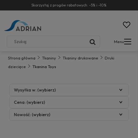
Skorzystaj z progów rabatowych: -5% i -10%
Menu
Strona główna
Tkaniny
Tkaniny drukowane
Druki
dziecięce
Tkanina Toys
Wysyłka w: (wybierz)
Cena: (wybierz)
Nowość: (wybierz)