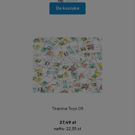
Mb
Do koszyka
Tkanina Toys 05
27,49 zł
netto:
22,35 zł