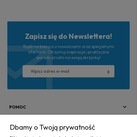
Zapisz się do Newslettera!
Bądź na bieżąco z nowościami oraz specjalnymi
ofertami. Otrzymuj inspiracje i praktyczne
porady prosto na swoją skrzynkę!
POMOC
MOJE KONTO
Dbamy o Twoją prywatność
PŁATNOŚCI I DOSTAWA