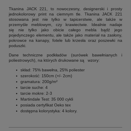
Tkanina JACK 221, to nowoczesny, designerski i prosty
jednokolorowy print na ciemnym tle. Tkanina JACK 221
stosowana jest nie tylko w tapicerstwie, ale także w
przemyśle meblowym, czy krawiectwie. Idealnie nadaje
się nie tylko jako obicie całego mebla bądź jego
pojedynczego elementu, ale także jako materiał na zasłony,
pokrowce na kanapy, fotele lub krzesła oraz poszewki na
poduszki.
Dane techniczne podkładów (surówek bawełnianych i
poliestrowych), na których drukowane są wzory:
skład: 75% bawełna, 25% poliester
szerokość: 150cm (+/- 2cm)
gramatura: 200g/m²
tarcie suche: 4
tarcie mokre: 2-3
Martindale Test: 35 000 cykli
posiada certyfikat Oeko tex
dostępna kolorystyka: 4 kolory.