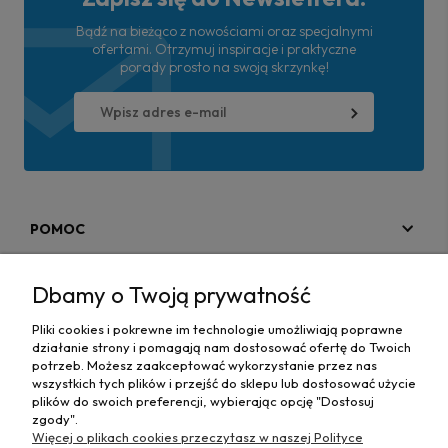
Bądź na bieżąco z nowościami oraz specjalnymi
ofertami. Otrzymuj inspiracje i praktyczne
porady prosto na swoją skrzynkę!
POMOC
MOJE KONTO
Dbamy o Twoją prywatność
PŁATNOŚCI I DOSTAWA
Pliki cookies i pokrewne im technologie umożliwiają poprawne
działanie strony i pomagają nam dostosować ofertę do Twoich
MAPA STRONY
potrzeb. Możesz zaakceptować wykorzystanie przez nas
wszystkich tych plików i przejść do sklepu lub dostosować użycie
plików do swoich preferencji, wybierając opcję "Dostosuj
INFORMACJE
zgody".
Więcej o plikach cookies przeczytasz w naszej Polityce