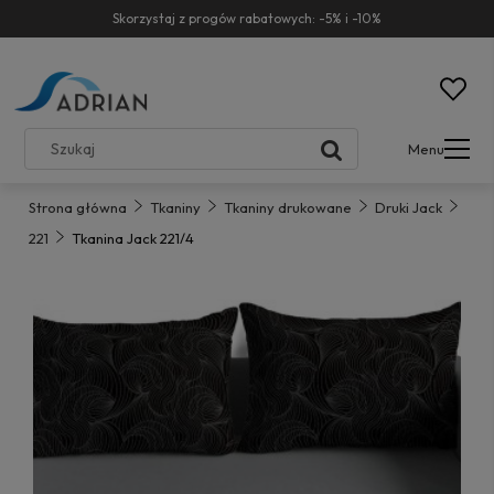
Skorzystaj z progów rabatowych: -5% i -10%
Menu
Strona główna
Tkaniny
Tkaniny drukowane
Druki Jack
221
Tkanina Jack 221/4