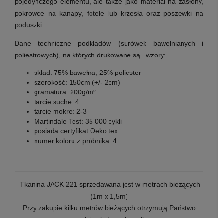
pojedynczego elementu, ale także jako materiał na zasłony,
pokrowce na kanapy, fotele lub krzesła oraz poszewki na
poduszki.
Dane techniczne podkładów (surówek bawełnianych i
poliestrowych), na których drukowane są wzory:
skład: 75% bawełna, 25% poliester
szerokość: 150cm (+/- 2cm)
gramatura: 200g/m²
tarcie suche: 4
tarcie mokre: 2-3
Martindale Test: 35 000 cykli
posiada certyfikat Oeko tex
numer koloru z próbnika: 4.
T
kanina JACK 221 sprzedawana jest w metrach bieżących
(1m x 1,5m)
Przy zakupie kilku metrów bieżących otrzymują Państwo