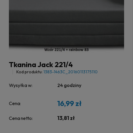
Tkanina Jack 221/4
Kod produktu:
1383-1463C_20160113175110
Wysyłka w:
24 godziny
16,99 zł
Cena:
13,81 zł
Cena netto: