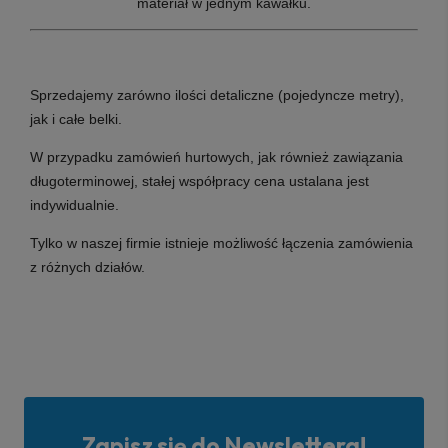
materiał w jednym kawałku.
Sprzedajemy zarówno ilości detaliczne (pojedyncze metry),
jak i całe belki.
W przypadku zamówień hurtowych, jak również zawiązania
długoterminowej, stałej współpracy cena ustalana jest
indywidualnie.
Tylko w naszej firmie istnieje możliwość łączenia zamówienia
z różnych działów.
Zapisz się do Newslettera!