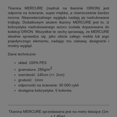
Tkanina MERCURE (nadruk na
tkaninie ORION
)
jest
odporna na ścieranie, super miękka, a równocześnie bardzo
mocna. Niepowtarzalnego wyglądu nadają jej nadrukowane
trójkąty. Dodatkowym atutem tkaniny MERCURE jest to, iż
kolorystyka nadrukowanego wzoru została dopasowana do
kolekcji ORION. Wszystkie te cechy sprawiają, że MERCURE
idealnie sprawdza się, jako obicie całego mebla lub jego
pojedynczego elementu, nadając mu ciekawy, designerki i
modny wygląd.
Dane techniczne:
skład:
100% PES
2
gramatura:
285g/m
szerokość:
145cm (+/- 2cm)
grubość:
1mm
odporność na ścieranie:
30 000 cykli
dostępna kolorystyka:
5 kolorów.
Tkanina MERCURE sprzedawana jest na metry bieżące (1m
x 1,45m).