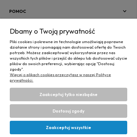
POMOC
MOJE KONTO
Dbamy o Twoją prywatność
PŁATNOŚCI I DOSTAWA
Pliki cookies i pokrewne im technologie umożliwiają poprawne
działanie strony i pomagają nam dostosować ofertę do Twoich
MAPA STRONY
potrzeb. Możesz zaakceptować wykorzystanie przez nas
wszystkich tych plików i przejść do sklepu lub dostosować użycie
plików do swoich preferencji, wybierając opcję "Dostosuj
INFORMACJE
zgody".
Więcej o plikach cookies przeczytasz w naszej Polityce
prywatności.
Zaakceptuj tylko niezbędne
Hurtownia materiałów tapicerskich Adrian
| ul. Chorzowska
50e, 44-100 Gliwice, woj. śląskie | E-mail:
Dostosuj zgody
biuro@materialytapicerskie.com.pl
Tel.:
534 608 624
| NIP:
6312703341
Zaakceptuj wszystkie
Projekt i wykonanie:
Ecommercy.pl