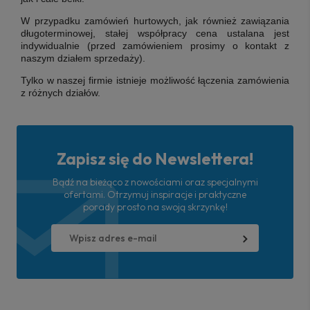
W przypadku zamówień hurtowych, jak również zawiązania
długoterminowej, stałej współpracy cena ustalana jest
indywidualnie (przed zamówieniem prosimy o kontakt z
naszym działem sprzedaży).
Tylko w naszej firmie istnieje możliwość łączenia zamówienia
z różnych działów.
Zapisz się do Newslettera!
Bądź na bieżąco z nowościami oraz specjalnymi
ofertami. Otrzymuj inspiracje i praktyczne
porady prosto na swoją skrzynkę!