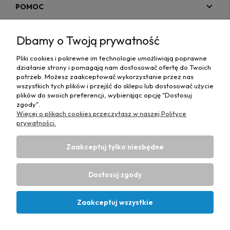
POMOC
MOJE KONTO
Dbamy o Twoją prywatność
PŁATNOŚCI I DOSTAWA
Pliki cookies i pokrewne im technologie umożliwiają poprawne
działanie strony i pomagają nam dostosować ofertę do Twoich
MAPA STRONY
potrzeb. Możesz zaakceptować wykorzystanie przez nas
wszystkich tych plików i przejść do sklepu lub dostosować użycie
plików do swoich preferencji, wybierając opcję "Dostosuj
INFORMACJE
zgody".
Więcej o plikach cookies przeczytasz w naszej Polityce
prywatności.
Zaakceptuj tylko niezbędne
Hurtownia materiałów tapicerskich Adrian
| ul. Chorzowska
50e, 44-100 Gliwice, woj. śląskie | E-mail:
Dostosuj zgody
biuro@materialytapicerskie.com.pl
Tel.:
534 608 624
| NIP:
6312703341
Zaakceptuj wszystkie
Projekt i wykonanie:
Ecommercy.pl