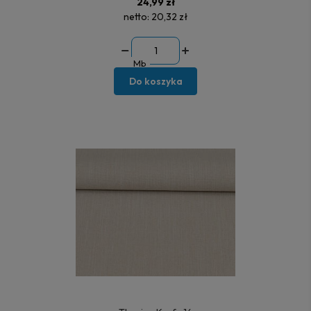
24,99 zł
netto:
20,32 zł
Mb
Do koszyka