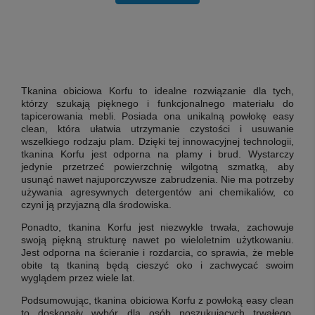
Tkanina obiciowa Korfu
to idealne rozwiązanie dla tych,
którzy szukają pięknego i funkcjonalnego materiału do
tapicerowania mebli. Posiada ona unikalną powłokę easy
clean, która ułatwia utrzymanie czystości i usuwanie
wszelkiego rodzaju plam. Dzięki tej innowacyjnej technologii,
tkanina Korfu jest odporna na plamy i brud. Wystarczy
jedynie przetrzeć powierzchnię wilgotną szmatką, aby
usunąć nawet najuporczywsze zabrudzenia. Nie ma potrzeby
używania agresywnych detergentów ani chemikaliów, co
czyni ją przyjazną dla środowiska.
Ponadto, tkanina Korfu jest niezwykle trwała, zachowuje
swoją piękną strukturę nawet po wieloletnim użytkowaniu.
Jest odporna na ścieranie i rozdarcia, co sprawia, że meble
obite tą tkaniną będą cieszyć oko i zachwycać swoim
wyglądem przez wiele lat.
Podsumowując, tkanina obiciowa Korfu z powłoką easy clean
to doskonały wybór dla osób poszukujących trwałego,