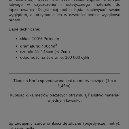
łatwego w czyszczeniu i estetycznego materiału do
tapicerowania. Dzięki niej meble będą zachwycać swoim
wyglądem, a utrzymanie ich w czystości będzie wyjątkowo
proste
Dane techniczne:
skład:
100% Poliester
2
gramatura:
400g/m
szerokość:
145cm (+/-2cm)
odporność na ścieranie:
100 000 cykli
Tkanina Korfu sprzedawana jest na metry bieżące (1m x
1,45m).
Kupując kilka metrów bieżących otrzymują Państwo materiał
w jednym kawałku.
Sprzedajemy zarówno ilości detaliczne (pojedyncze metry),
jak i całe belki.