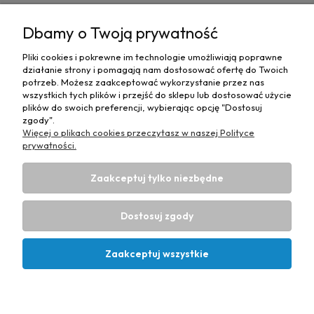
MOJE KONTO
Dbamy o Twoją prywatność
PŁATNOŚCI I DOSTAWA
Pliki cookies i pokrewne im technologie umożliwiają poprawne
działanie strony i pomagają nam dostosować ofertę do Twoich
MAPA STRONY
potrzeb. Możesz zaakceptować wykorzystanie przez nas
wszystkich tych plików i przejść do sklepu lub dostosować użycie
plików do swoich preferencji, wybierając opcję "Dostosuj
INFORMACJE
zgody".
Więcej o plikach cookies przeczytasz w naszej Polityce
prywatności.
Zaakceptuj tylko niezbędne
Hurtownia materiałów tapicerskich Adrian
| ul. Chorzowska
50e, 44-100 Gliwice, woj. śląskie | E-mail:
Dostosuj zgody
biuro@materialytapicerskie.com.pl
Tel.:
534 608 624
| NIP:
6312703341
Zaakceptuj wszystkie
Projekt i wykonanie:
Ecommercy.pl
Pokaż pełną wersję strony