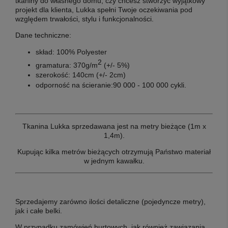
tkaniny do własnego domu, czy chcesz stworzyć wyjątkowy
projekt dla klienta, Lukka spełni Twoje oczekiwania pod
względem trwałości, stylu i funkcjonalności.
Dane techniczne:
skład: 100% Polyester
2
gramatura: 370g/m
(+/- 5%)
szerokość: 140cm (+/- 2cm)
odporność na ścieranie:90 000 - 100 000 cykli.
Tkanina Lukka sprzedawana jest na metry bieżące (1m x
1,4m).
Kupując kilka metrów bieżących otrzymują Państwo materiał
w jednym kawałku.
Sprzedajemy zarówno ilości detaliczne (pojedyncze metry),
jak i całe belki.
W przypadku zamówień hurtowych, jak również zawiązania