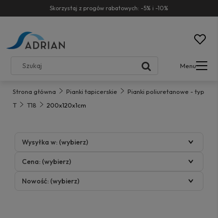
Skorzystaj z progów rabatowych: -5% i -10%
Menu
Strona główna
Pianki tapicerskie
Pianki poliuretanowe - typ
T
T18
200x120x1cm
Wysyłka w: (wybierz)
Cena: (wybierz)
Nowość: (wybierz)