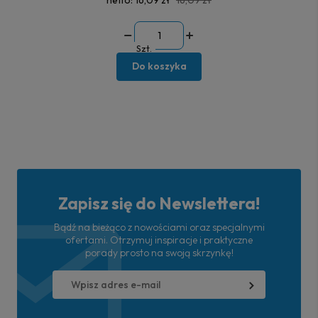
netto:
16,09 zł
16,09 zł
Szt.
Do koszyka
Zapisz się do Newslettera!
Bądź na bieżąco z nowościami oraz specjalnymi
ofertami. Otrzymuj inspiracje i praktyczne
porady prosto na swoją skrzynkę!