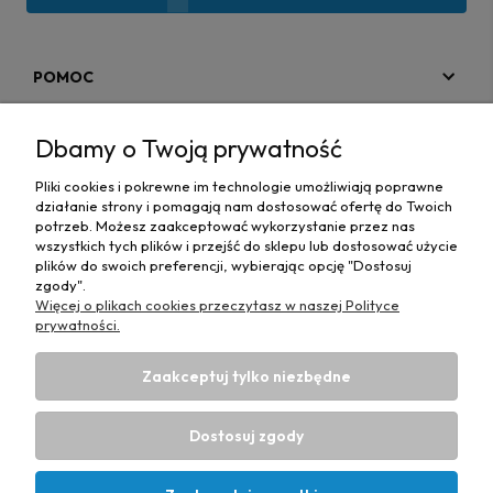
POMOC
MOJE KONTO
Dbamy o Twoją prywatność
PŁATNOŚCI I DOSTAWA
Pliki cookies i pokrewne im technologie umożliwiają poprawne
działanie strony i pomagają nam dostosować ofertę do Twoich
MAPA STRONY
potrzeb. Możesz zaakceptować wykorzystanie przez nas
wszystkich tych plików i przejść do sklepu lub dostosować użycie
plików do swoich preferencji, wybierając opcję "Dostosuj
INFORMACJE
zgody".
Więcej o plikach cookies przeczytasz w naszej Polityce
prywatności.
Zaakceptuj tylko niezbędne
Hurtownia materiałów tapicerskich Adrian
| ul. Chorzowska
50e, 44-100 Gliwice, woj. śląskie | E-mail:
Dostosuj zgody
biuro@materialytapicerskie.com.pl
Tel.:
534 608 624
| NIP:
6312703341