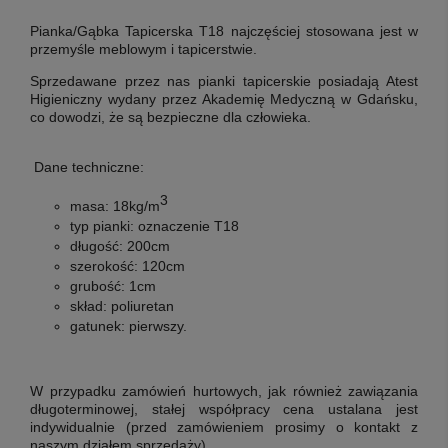
Pianka/Gąbka Tapicerska T18
najczęściej stosowana jest w
przemyśle meblowym i tapicerstwie.
Sprzedawane przez nas pianki tapicerskie posiadają Atest
Higieniczny wydany przez Akademię Medyczną w Gdańsku,
co dowodzi, że są bezpieczne dla człowieka.
Dane techniczne:
3
masa:
18kg/m
typ pianki:
oznaczenie T18
długość:
200cm
szerokość:
120cm
grubość:
1cm
skład:
poliuretan
gatunek:
pierwszy
.
W przypadku zamówień hurtowych, jak również zawiązania
długoterminowej, stałej współpracy cena ustalana jest
indywidualnie (przed zamówieniem prosimy o kontakt z
naszym działem sprzedaży).