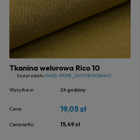
Tkanina welurowa Rico 10
Kod produktu:
D62D-9539E_20170309084642
Wysyłka w:
24 godziny
19,05 zł
Cena:
15,49 zł
Cena netto: