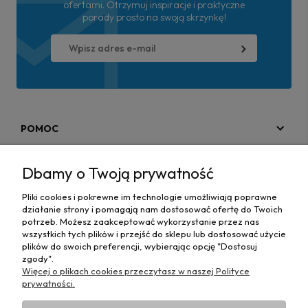
ofertami. Otrzymuj inspiracje i praktyczne
porady prosto na swoją skrzynkę!
POMOC
MOJE KONTO
Dbamy o Twoją prywatność
PŁATNOŚCI I DOSTAWA
Pliki cookies i pokrewne im technologie umożliwiają poprawne
działanie strony i pomagają nam dostosować ofertę do Twoich
MAPA STRONY
potrzeb. Możesz zaakceptować wykorzystanie przez nas
wszystkich tych plików i przejść do sklepu lub dostosować użycie
plików do swoich preferencji, wybierając opcję "Dostosuj
INFORMACJE
zgody".
Więcej o plikach cookies przeczytasz w naszej Polityce
prywatności.