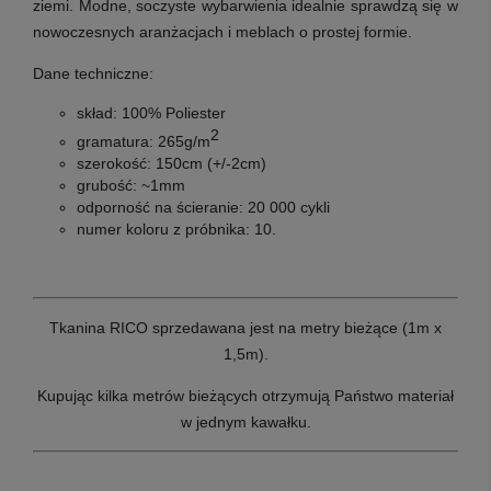
ziemi. Modne, soczyste wybarwienia idealnie sprawdzą się w
nowoczesnych aranżacjach i meblach o prostej formie.
Dane techniczne:
skład: 100% Poliester
2
gramatura: 265g/m
szerokość: 150cm (+/-2cm)
grubość: ~1mm
odporność na ścieranie: 20 000 cykli
numer koloru z próbnika: 10.
Tkanina RICO sprzedawana jest na metry bieżące (1m x
1,5m).
Kupując kilka metrów bieżących otrzymują Państwo materiał
w jednym kawałku.