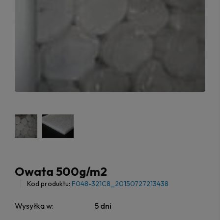
Owata 500g/m2
Kod produktu:
F048-321C8_20150727213438
Wysyłka w:
5 dni