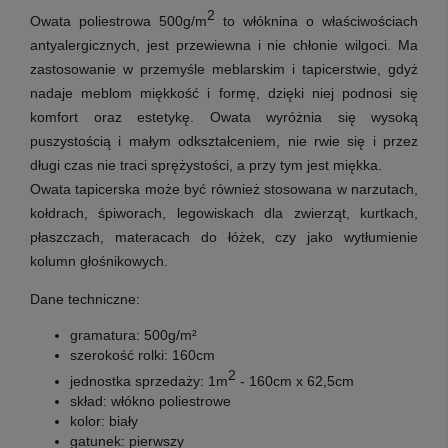
2
Owata poliestrowa 500g/m
to w
łóknina o właściwościach
antyalergicznych, jest przewiewna i nie chłonie wilgoci. Ma
zastosowanie w przemyśle meblarskim i tapicerstwie, gdyż
nadaje meblom miękkość i formę, dzięki niej podnosi się
komfort oraz estetykę. Owata wyróżnia się wysoką
puszystością i małym odkształceniem, nie rwie się i przez
długi czas nie traci sprężystości, a przy tym jest miękka.
Owata tapicerska może być również stosowana w narzutach,
kołdrach, śpiworach, legowiskach dla zwierząt, kurtkach,
płaszczach, materacach do łóżek, czy jako wytłumienie
kolumn głośnikowych.
Dane techniczne:
gramatura:
500g/m²
szerokość rolki:
160cm
2
jednostka sprzedaży: 1m
-
160cm x 62,5cm
skład:
włókno poliestrowe
kolor:
biały
gatunek:
pierwszy