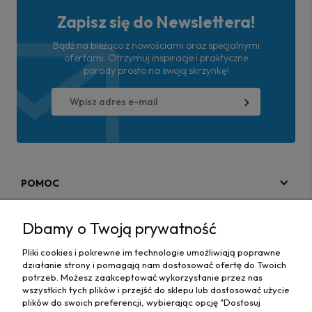
Zapisz się do Newslettera!
Bądź na bieżąco z nowościami oraz specjalnymi
ofertami. Otrzymuj inspiracje i praktyczne
porady prosto na swoją skrzynkę!
POMOC
MOJE KONTO
Dbamy o Twoją prywatność
PŁATNOŚCI I DOSTAWA
Pliki cookies i pokrewne im technologie umożliwiają poprawne
działanie strony i pomagają nam dostosować ofertę do Twoich
MAPA STRONY
potrzeb. Możesz zaakceptować wykorzystanie przez nas
wszystkich tych plików i przejść do sklepu lub dostosować użycie
plików do swoich preferencji, wybierając opcję "Dostosuj
INFORMACJE