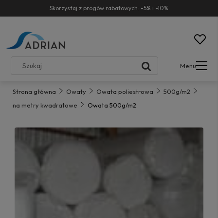
Skorzystaj z progów rabatowych: -5% i -10%
Menu
Strona główna
Owaty
Owata poliestrowa
500g/m2
na metry kwadratowe
Owata 500g/m2