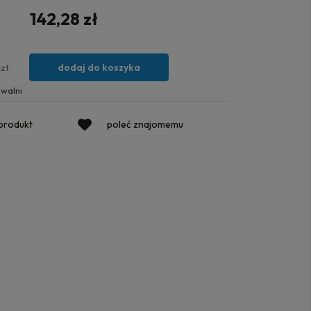
142,28 zł
dodaj do koszyka
szt.
walni
 produkt
poleć znajomemu