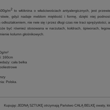
2
500g/m
to w
łóknina o właściwościach antyalergicznych, jest przew
erstwie, gdyż nadaje meblom miękkość i formę, dzięki niej podnos
odkształceniem, nie rwie się i przez długi czas nie traci sprężystości, 
że być również stosowana w narzutach, kołdrach, śpiworach, legowi
umienie kolumn głośnikowych.
0g/m²
i:
160cm
zedaży:
cała belka
poliestrowe
wszy
nia:
Polska.
Kupując JEDNĄ SZTUKĘ otrzymają Państwo CAŁĄ BELKĘ owaty, która