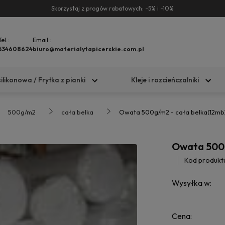
Skorzystaj z progów rabatowych: -5% i -10%
Tel.:
Email.:
534608624
biuro@materialytapicerskie.com.pl
silikonowa / Frytka z pianki
Kleje i rozcieńczalniki
500g/m2
cała belka
Owata 500g/m2 - cała belka(12mb
Owata 500g
Kod produkt
Wysyłka w:
Cena: