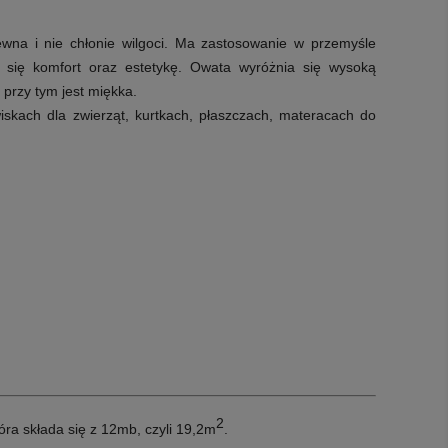
iewna i nie chłonie wilgoci. Ma zastosowanie w przemyśle
i się komfort oraz estetykę. Owata wyróżnia się wysoką
a przy tym jest miękka.
skach dla zwierząt, kurtkach, płaszczach, materacach do
2
 składa się z 12mb, czyli 19,2m
.