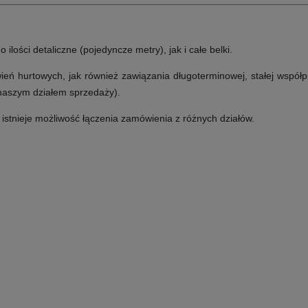
lości detaliczne (pojedyncze metry), jak i całe belki.
ń hurtowych, jak również zawiązania długoterminowej, stałej współp
 naszym działem sprzedaży).
e istnieje możliwość łączenia zamówienia z różnych działów.