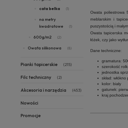
cała belka
(1)
Owata poliestrowa 
meblarskim i tapic
na metry
puszystością i małym 
kwadratowe
(1)
Owata tapicerska mo
600g/m2
(2)
łóżek, czy jako wytł
Owata silikonowa
(8)
Dane techniczne:
gramatura:
50
Pianki tapicerskie
(215)
szerokość rolk
jednostka spr
Filc techniczny
(2)
skład:
włókno 
kolor:
biały
gatunek:
pier
Akcesoria i narzędzia
(453)
kraj pochodze
Nowości
Promocje