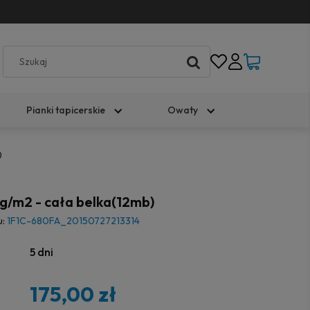
Pianki tapicerskie
Owaty
)
/m2 - cała belka(12mb)
u:
1F1C-680FA_20150727213314
5 dni
175,00 zł