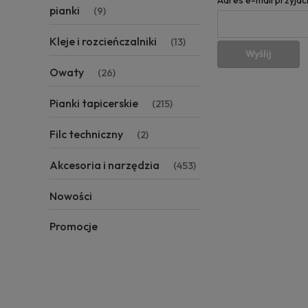
pianki
(9)
Kleje i rozcieńczalniki
(13)
Wyślij
Owaty
(26)
Pianki tapicerskie
(215)
Filc techniczny
(2)
Akcesoria i narzędzia
(453)
Nowości
Promocje