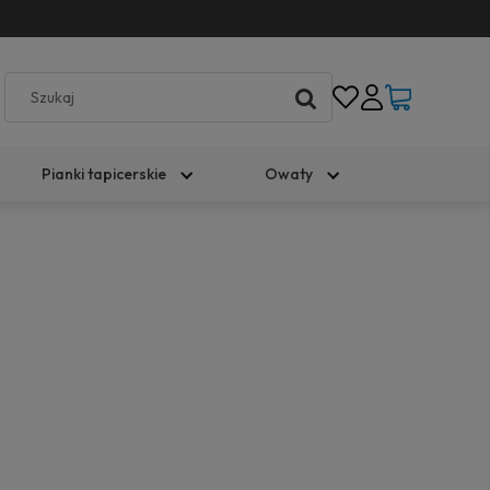
Pianki tapicerskie
Owaty