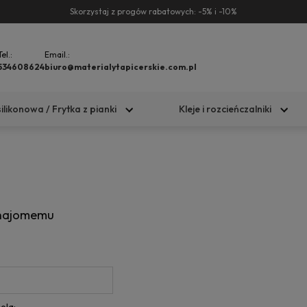
Skorzystaj z progów rabatowych: -5% i -10%
Tel.:
Email.:
534608624
biuro@materialytapicerskie.com.pl
silikonowa / Frytka z pianki
Kleje i rozcieńczalniki
znajomemu
ela: