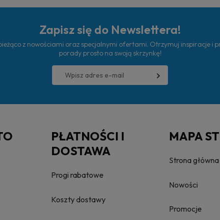
Zapisz się do Newslettera!
ieżąco z nowościami oraz specjalnymi ofertami. Otrzymuj inspiracje i 
porady prosto na swoją skrzynkę!
TO
PŁATNOŚCI I
MAPA S
DOSTAWA
Strona główna
Progi rabatowe
Nowości
Koszty dostawy
Promocje