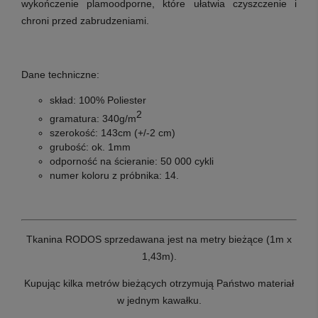
wykończenie plamoodporne, które ułatwia czyszczenie i
chroni przed zabrudzeniami.
Dane techniczne:
skład:
100% Poliester
2
gramatura:
340g/m
szerokość:
143cm (+/-
2 cm)
grubość:
ok. 1mm
odporność na ścieranie:
50 000 cykli
numer koloru z próbnika:
14.
Tkanina RODOS sprzedawana jest na metry bieżące (1m x
1,43m).
Kupując kilka metrów bieżących otrzymują Państwo materiał
w jednym kawałku.