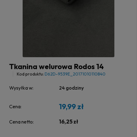
Tkanina welurowa Rodos 14
Kod produktu:
D62D-9539E_20171010110840
Wysyłka w:
24 godziny
19,99 zł
Cena:
16,25 zł
Cena netto: