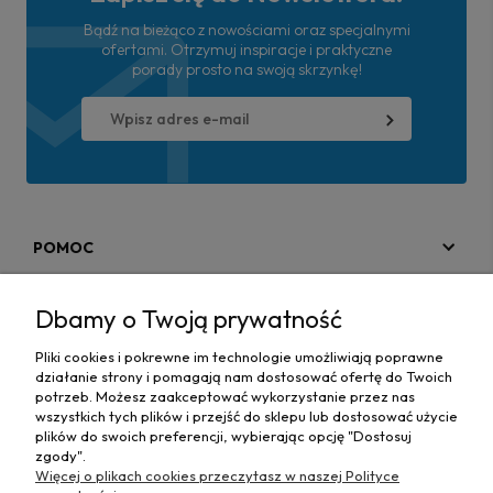
Bądź na bieżąco z nowościami oraz specjalnymi
ofertami. Otrzymuj inspiracje i praktyczne
porady prosto na swoją skrzynkę!
POMOC
MOJE KONTO
Dbamy o Twoją prywatność
PŁATNOŚCI I DOSTAWA
Pliki cookies i pokrewne im technologie umożliwiają poprawne
działanie strony i pomagają nam dostosować ofertę do Twoich
MAPA STRONY
potrzeb. Możesz zaakceptować wykorzystanie przez nas
wszystkich tych plików i przejść do sklepu lub dostosować użycie
plików do swoich preferencji, wybierając opcję "Dostosuj
INFORMACJE
zgody".
Więcej o plikach cookies przeczytasz w naszej Polityce