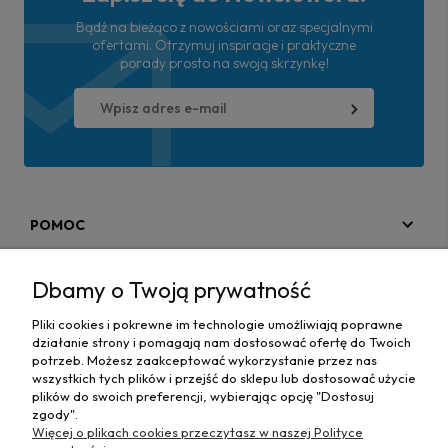
Bądź na bieżąco z nowościami oraz specjalnymi
ofertami. Otrzymuj inspiracje i praktyczne
porady prosto na swoją skrzynkę!
POMOC
MOJE KONTO
Dbamy o Twoją prywatność
PŁATNOŚCI I DOSTAWA
Pliki cookies i pokrewne im technologie umożliwiają poprawne
działanie strony i pomagają nam dostosować ofertę do Twoich
MAPA STRONY
potrzeb. Możesz zaakceptować wykorzystanie przez nas
wszystkich tych plików i przejść do sklepu lub dostosować użycie
plików do swoich preferencji, wybierając opcję "Dostosuj
INFORMACJE
zgody".
Więcej o plikach cookies przeczytasz w naszej Polityce