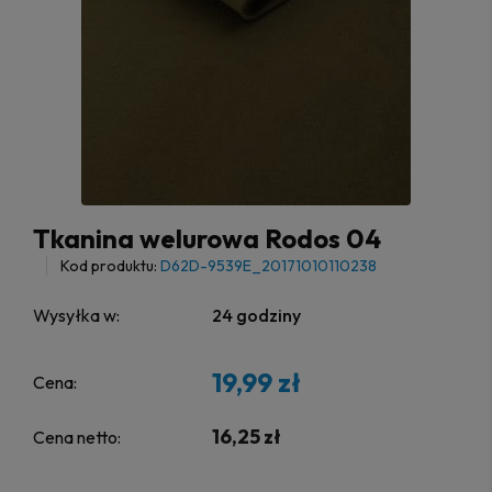
Tkanina welurowa Rodos 04
Kod produktu:
D62D-9539E_20171010110238
Wysyłka w:
24 godziny
19,99 zł
Cena:
16,25 zł
Cena netto: