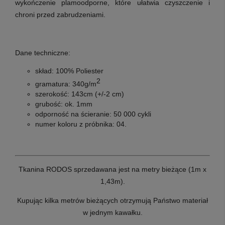
wykończenie plamoodporne, które ułatwia czyszczenie i
chroni przed zabrudzeniami.
Dane techniczne:
skład:
100% Poliester
2
gramatura:
340g/m
szerokość:
143cm (+/-
2 cm)
grubość:
ok. 1mm
odporność na ścieranie:
50 000 cykli
numer koloru z próbnika:
04.
Tkanina RODOS sprzedawana jest na metry bieżące (1m x
1,43m).
Kupując kilka metrów bieżących otrzymują Państwo materiał
w jednym kawałku.