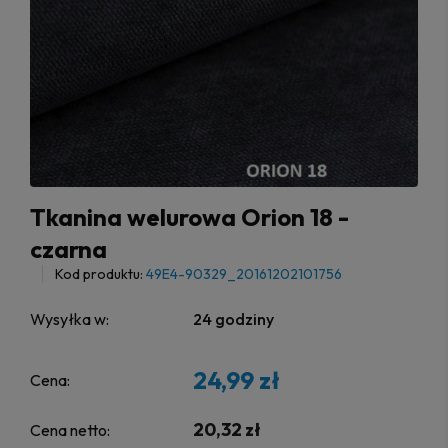
Tkanina welurowa Orion 18 -
czarna
Kod produktu:
49E4-90329_20161202101756
Wysyłka w:
24 godziny
24,99 zł
Cena:
20,32 zł
Cena netto: