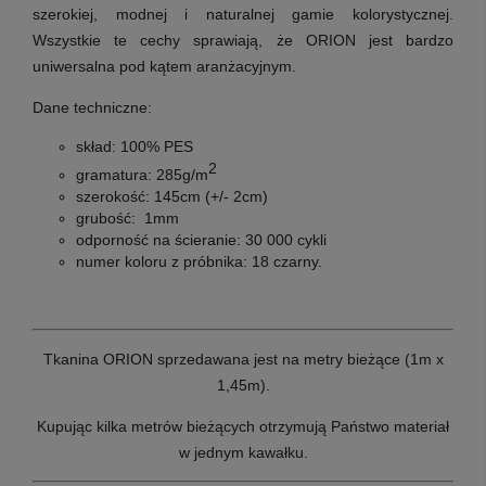
szerokiej, modnej i naturalnej gamie kolorystycznej.
Wszystkie te cechy sprawiają, że ORION jest bardzo
uniwersalna pod kątem aranżacyjnym.
Dane techniczne:
skład:
100% PES
2
gramatura:
285g/m
szerokość:
145cm (+/- 2cm)
grubość:
1mm
odporność na ścieranie:
30 000 cykli
numer koloru z próbnika:
18 czarny.
Tkanina ORION sprzedawana jest na metry bieżące (1m x
1,45m).
Kupując kilka metrów bieżących otrzymują Państwo materiał
w jednym kawałku.