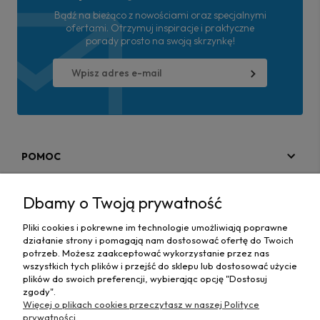
Bądź na bieżąco z nowościami oraz specjalnymi
ofertami. Otrzymuj inspiracje i praktyczne
porady prosto na swoją skrzynkę!
POMOC
MOJE KONTO
Dbamy o Twoją prywatność
PŁATNOŚCI I DOSTAWA
Pliki cookies i pokrewne im technologie umożliwiają poprawne
działanie strony i pomagają nam dostosować ofertę do Twoich
MAPA STRONY
potrzeb. Możesz zaakceptować wykorzystanie przez nas
wszystkich tych plików i przejść do sklepu lub dostosować użycie
plików do swoich preferencji, wybierając opcję "Dostosuj
INFORMACJE
zgody".
Więcej o plikach cookies przeczytasz w naszej Polityce
prywatności.