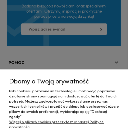
Bądź na bieżąco z nowościami oraz specjalnymi
ofertami. Otrzymuj inspiracje i praktyczne
porady prosto na swoją skrzynkę!
POMOC
MOJE KONTO
Dbamy o Twoją prywatność
PŁATNOŚCI I DOSTAWA
Pliki cookies i pokrewne im technologie umożliwiają poprawne
działanie strony i pomagają nam dostosować ofertę do Twoich
MAPA STRONY
potrzeb. Możesz zaakceptować wykorzystanie przez nas
wszystkich tych plików i przejść do sklepu lub dostosować użycie
plików do swoich preferencji, wybierając opcję "Dostosuj
INFORMACJE
zgody".
Więcej o plikach cookies przeczytasz w naszej Polityce
prywatności.