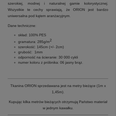
szerokiej, modnej i naturalnej gamie kolorystycznej.
Wszystkie te cechy sprawiają, że ORION jest bardzo
uniwersalna pod kątem aranżacyjnym.
Dane techniczne:
skład:
100% PES
2
gramatura:
285g/m
szerokość:
145cm (+/- 2cm)
grubość:
1mm
odporność na ścieranie:
30 000 cykli
numer koloru z próbnika:
06 jasny brąz.
Tkanina ORION sprzedawana jest na metry bieżące (1m x
1,45m).
Kupując kilka metrów bieżących otrzymują Państwo materiał
w jednym kawałku.