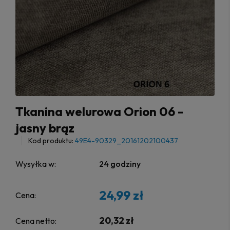
Tkanina welurowa Orion 06 -
jasny brąz
Kod produktu:
49E4-90329_20161202100437
Wysyłka w:
24 godziny
24,99 zł
Cena:
20,32 zł
Cena netto: