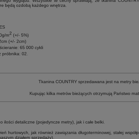
alnego wyglądu.
Wszystkie te cechy sprawiają, że tkanina COUNTRY i
które będą ozdobą każdego wnętrza.
PES
2
00g/m
(+/- 5%)
2cm (+/- 2cm)
ścieranie: 65 000
cykli
z próbnika: 02
.
Tkanina COUNTRY sprzedawana jest na metry bie
Kupując kilka metrów bieżących otrzymują Państwo mat
lości detaliczne (pojedyncze metry), jak i całe belki.
ń hurtowych, jak również zawiązania długoterminowej, stałej współp
 naszym działem sprzedaży).