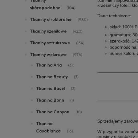
Tkaniny
tkaninie niepowtarz
krzeseł czy foteli, 
skóropodobne
(104)
Dane techniczne:
Tkaniny strukturalne
(980)
skład: 100% 
Tkaniny szenilowe
(420)
gramatura: 3
szerokość: 14
Tkaniny sztruksowe
(134)
odporność na 
numer koloru 
Tkaniny welurowe
(976)
Tkanina Aria
(3)
Tkanina Beauty
(3)
Tkanina Basel
(3)
Tkanina Bonn
(1)
Tkanina Canyon
(10)
Sprzedajemy zarówno i
Tkanina
Casablanca
(16)
W przypadku zamówie
prosimy o kontakt z