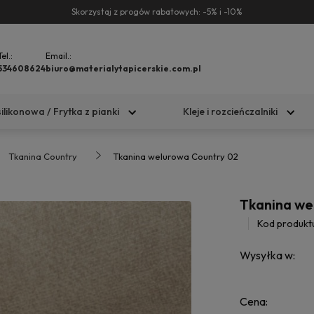
Skorzystaj z progów rabatowych: -5% i -10%
Tel.:
Email.:
534608624
biuro@materialytapicerskie.com.pl
silikonowa / Frytka z pianki
Kleje i rozcieńczalniki
Tkanina Country
Tkanina welurowa Country 02
Tkanina we
Kod produkt
Wysyłka w:
Cena: