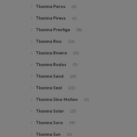
Tkanina Paros
(6)
Tkanina Pireus
(4)
Tkanina Prestige
(18)
Tkanina Rico
(22)
Tkanina Riviera
(51)
Tkanina Rodos
(11)
Tkanina Sand
(25)
Tkanina Seal
(20)
Tkanina Slow Motion
(0)
Tkanina Solar
(21)
Tkanina Soro
(19)
Tkanina Sun
(0)