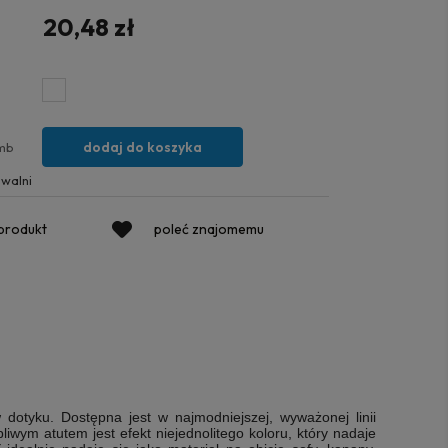
20,48 zł
dodaj do koszyka
mb
walni
 produkt
poleć znajomemu
 dotyku. Dostępna jest w
najmodniejszej, wyważonej linii
pliwym atutem jest efekt niejednolitego koloru, który nadaje