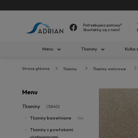
Potrzebujesz pomocy?
Skontaktuj się z nami!
Menu
Tkaniny
Kulka 
Strona główna
Tkaniny
Tkaniny welurowe
Menu
Tkaniny
(3840)
Tkaniny bawełniane
(14)
Tkaniny z powłokami
ułatwiającymi