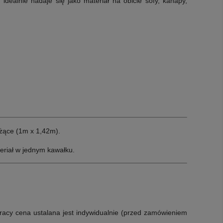
dealnie nadaje się jako materiał na obicie sofy, kanapy,
żące (1m x 1,42m).
eriał w jednym kawałku.
racy cena ustalana jest indywidualnie (przed zamówieniem