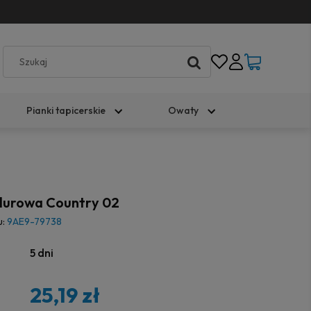
Pianki tapicerskie
Owaty
lurowa Country 02
u:
9AE9-79738
5 dni
25,19 zł