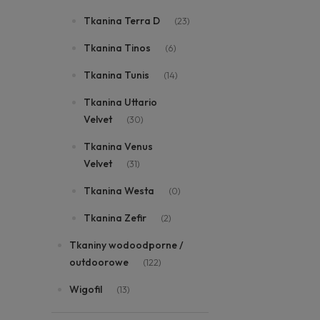
Tkanina Terra D
(23)
Tkanina Tinos
(6)
Tkanina Tunis
(14)
Tkanina Uttario
Velvet
(30)
Tkanina Venus
Velvet
(31)
Tkanina Westa
(0)
Tkanina Zefir
(2)
Tkaniny wodoodporne /
outdoorowe
(122)
Wigofil
(13)