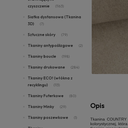
czyszczenie
(1163)
Siatka dystansowa (Tkanina
3D)
(7)
Sztuczne skóry
(79)
Tkaniny antypoślizgowe
(2)
Tkaniny boucle
(198)
Tkaniny drukowane
(284)
Tkaniny ECO! (włókna z
recyklingu)
(113)
Tkaniny Futerkowe
(80)
Opis
Tkaniny Minky
(29)
Tkaniny poszewkowe
(1)
Tkanina COUNTRY je
kolorystycznej, któr