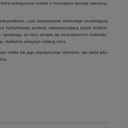
, która wzbogacona została o mocniejsze akcenty oberżyny,
kcjonalność, czyli zastosowanie technologii utrudniającej
ząca hydrofobową powłokę zabezpieczającą przed szybkim
prawiając że ciecz skrapla się na powierzchni materiału.
o, delikatnie odsączyć rozlaną ciecz.
ałego mebla lub jego pojedynczego elementu, ale także jako
trzu.