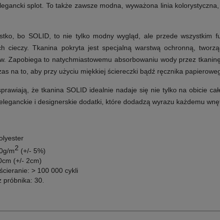
elegancki splot. To także zawsze modna, wyważona linia kolorystyczna
stko, bo SOLID, to nie tylko modny wygląd, ale przede wszystkim fun
ych cieczy. Tkanina pokryta jest specjalną warstwą ochronną, twor
w. Zapobiega to natychmiastowemu absorbowaniu wody przez tkaninę, s
s na to, aby przy użyciu miękkiej ściereczki bądź ręcznika papieroweg
prawiają, że tkanina SOLID idealnie nadaje się nie tylko na obicie c
 eleganckie i designerskie dodatki, które dodadzą wyrazu każdemu wnę
olyester
2
00g/m
(+/- 5%)
0cm (+/- 2cm)
cieranie: > 100 000 cykli
 próbnika: 30.