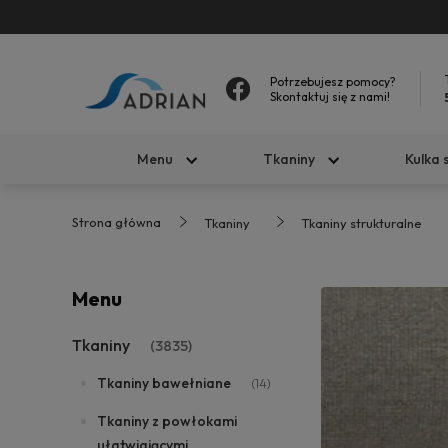
Potrzebujesz pomocy?
Skontaktuj się z nami!
Menu
Tkaniny
Kulka 
Strona główna
Tkaniny
Tkaniny strukturalne
Menu
Tkaniny
(3835)
Tkaniny bawełniane
(14)
Tkaniny z powłokami
ułatwiającymi