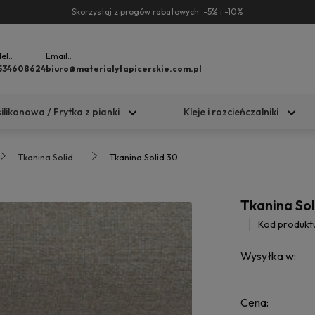
Skorzystaj z progów rabatowych: -5% i -10%
Tel.:
Email.:
534608624
biuro@materialytapicerskie.com.pl
silikonowa / Frytka z pianki
Kleje i rozcieńczalniki
Tkanina Solid
Tkanina Solid 30
Tkanina Sol
Kod produkt
Wysyłka w:
Cena: