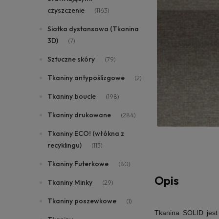
czyszczenie
(1163)
Siatka dystansowa (Tkanina
3D)
(7)
Sztuczne skóry
(79)
Tkaniny antypoślizgowe
(2)
Tkaniny boucle
(198)
Tkaniny drukowane
(284)
Tkaniny ECO! (włókna z
recyklingu)
(113)
Tkaniny Futerkowe
(80)
Opis
Tkaniny Minky
(29)
Tkaniny poszewkowe
(1)
Tkanina SOLID jest