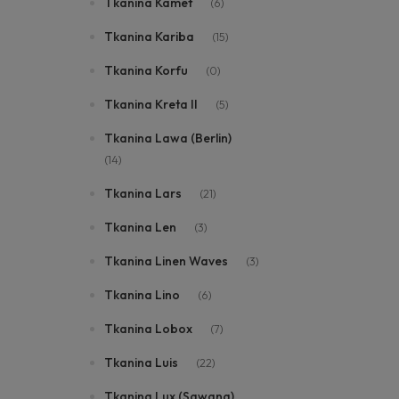
Tkanina Kamet
(6)
Tkanina Kariba
(15)
Tkanina Korfu
(0)
Tkanina Kreta II
(5)
Tkanina Lawa (Berlin)
(14)
Tkanina Lars
(21)
Tkanina Len
(3)
Tkanina Linen Waves
(3)
Tkanina Lino
(6)
Tkanina Lobox
(7)
Tkanina Luis
(22)
Tkanina Lux (Sawana)