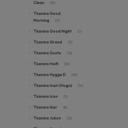
Clean
(15)
Tkanina Good
Morning
(0)
Tkanina Good Night
(0)
Tkanina Grand
(0)
Tkanina Gusto
(12)
Tkanina Haiti
(18)
Tkanina Hygge D
(16)
Tkanina Inari (Hugo)
(16)
Tkanina Icon
(3)
Tkanina Ikar
(8)
Tkanina Jukon
(12)