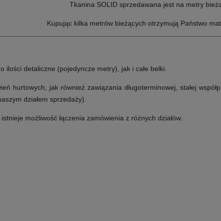
Tkanina SOLID sprzedawana jest na metry bież
Kupując kilka metrów bieżących otrzymują Państwo mat
lości detaliczne (pojedyncze metry), jak i całe belki.
ń hurtowych, jak również zawiązania długoterminowej, stałej współp
 naszym działem sprzedaży).
e istnieje możliwość łączenia zamówienia z różnych działów.