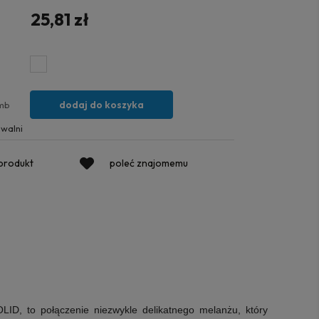
25,81 zł
dodaj do koszyka
mb
walni
 produkt
poleć znajomemu
ID, to połączenie niezwykle delikatnego melanżu, który