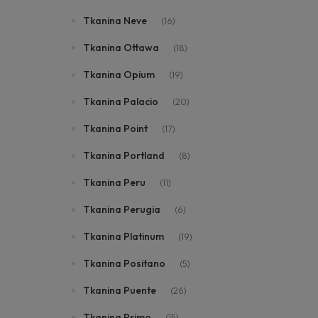
Tkanina Neve
(16)
Tkanina Ottawa
(18)
Tkanina Opium
(19)
Tkanina Palacio
(20)
Tkanina Point
(17)
Tkanina Portland
(8)
Tkanina Peru
(11)
Tkanina Perugia
(6)
Tkanina Platinum
(19)
Tkanina Positano
(5)
Tkanina Puente
(26)
Tkanina Primo
(15)