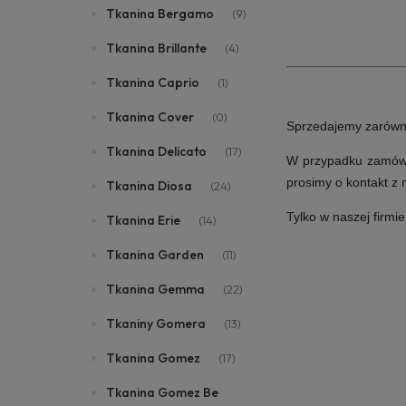
Tkanina Bergamo
(9)
Tkanina Brillante
(4)
Tkanina Caprio
(1)
Tkanina Cover
(0)
Sprzedajemy zarówno i
Tkanina Delicato
(17)
W przypadku zamówie
prosimy o kontakt z
Tkanina Diosa
(24)
Tylko w naszej firmi
Tkanina Erie
(14)
Tkanina Garden
(11)
Tkanina Gemma
(22)
Tkaniny Gomera
(13)
Tkanina Gomez
(17)
Tkanina Gomez Be