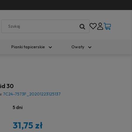
Pianki tapicerskie
Owaty
id 30
u:
7C24-7573F_20201223125137
5 dni
31,75 zł