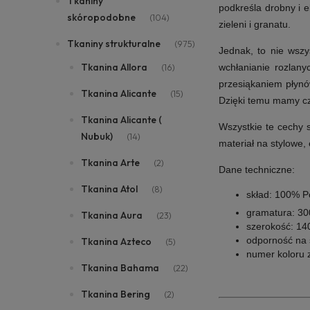
Tkaniny
podkreśla drobny i 
skóropodobne
(104)
zieleni i granatu.
Tkaniny strukturalne
(975)
Jednak, to nie wszy
Tkanina Allora
(16)
wchłanianie rozlan
przesiąkaniem płynó
Tkanina Alicante
(15)
Dzięki temu mamy cza
Tkanina Alicante (
Wszystkie te cechy s
Nubuk)
(14)
materiał na stylowe,
Tkanina Arte
(2)
Dane techniczne:
Tkanina Atol
(8)
skład: 100% P
gramatura: 3
Tkanina Aura
(23)
szerokość: 14
odporność na ś
Tkanina Azteco
(5)
numer koloru z
Tkanina Bahama
(22)
Tkanina Bering
(2)