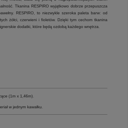
ersalność. Tkanina RESPIRO wyjątkowo dobrze przepuszcza
bawełny. RESPIRO, to niezwykle szeroka paleta barw: od
ych żółci, czerwieni i fioletów. Dzięki tym cechom tkanina
designerskie dodatki, które będą ozdobą każdego wnętrza.
żące (1m x 1,46m).
eriał w jednym kawałku.