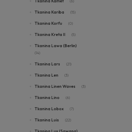
Tkanina Kamet
(6)
Tkanina Kariba
(15)
Tkanina Korfu
(0)
Tkanina Kreta II
(5)
Tkanina Lawa (Berlin)
(14)
Tkanina Lars
(21)
Tkanina Len
(3)
Tkanina Linen Waves
(3)
Tkanina Lino
(6)
Tkanina Lobox
(7)
Tkanina Luis
(22)
Tkanina Lux (Sawana)