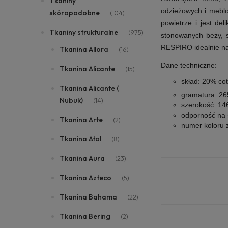
Tkaniny
odzieżowych i meblo
skóropodobne
(104)
powietrze i jest d
Tkaniny strukturalne
(975)
stonowanych beży, sz
RESPIRO idealnie na
Tkanina Allora
(16)
Dane techniczne:
Tkanina Alicante
(15)
skład:
20% cot
Tkanina Alicante (
gramatura:
26
Nubuk)
(14)
szerokość:
146
odporność na 
Tkanina Arte
(2)
numer koloru 
Tkanina Atol
(8)
Tkanina Aura
(23)
Tkanina Azteco
(5)
Tkanina Bahama
(22)
Tkanina Bering
(2)