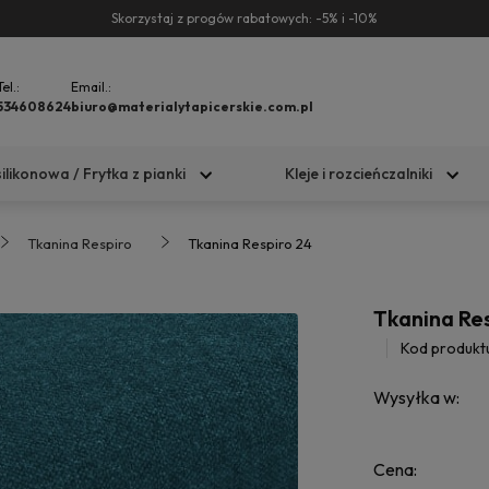
Skorzystaj z progów rabatowych: -5% i -10%
Tel.:
Email.:
534608624
biuro@materialytapicerskie.com.pl
silikonowa / Frytka z pianki
Kleje i rozcieńczalniki
Tkanina Respiro
Tkanina Respiro 24
Tkanina Re
Kod produkt
Wysyłka w:
Cena: