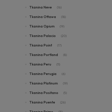
Tkanina Neve
(16)
Tkanina Ottawa
(18)
Tkanina Opium
(19)
Tkanina Palacio
(20)
Tkanina Point
(17)
Tkanina Portland
(8)
Tkanina Peru
(11)
Tkanina Perugia
(6)
Tkanina Platinum
(19)
Tkanina Positano
(5)
Tkanina Puente
(26)
Tkanina Primo
(15)