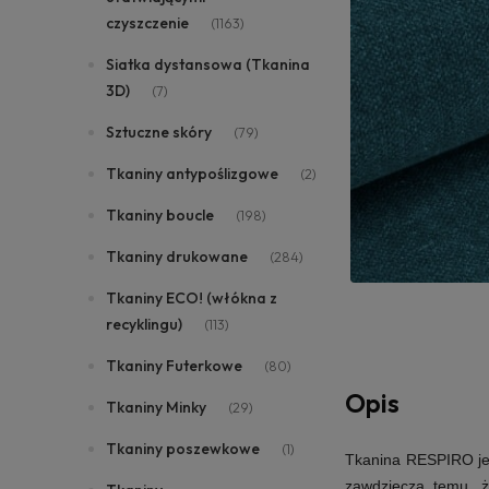
czyszczenie
(1163)
Siatka dystansowa (Tkanina
3D)
(7)
Sztuczne skóry
(79)
Tkaniny antypoślizgowe
(2)
Tkaniny boucle
(198)
Tkaniny drukowane
(284)
Tkaniny ECO! (włókna z
recyklingu)
(113)
Tkaniny Futerkowe
(80)
Opis
Tkaniny Minky
(29)
Tkaniny poszewkowe
(1)
Tkanina RESPIRO jes
zawdzięcza temu, ż