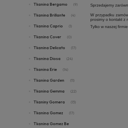
Tkanina Bergamo
(9)
Sprzedajemy zarówno i
W przypadku zamówie
Tkanina Brillante
(4)
prosimy o kontakt z
Tkanina Caprio
(1)
Tylko w naszej firmi
Tkanina Cover
(0)
Tkanina Delicato
(17)
Tkanina Diosa
(24)
Tkanina Erie
(14)
Tkanina Garden
(11)
Tkanina Gemma
(22)
Tkaniny Gomera
(13)
Tkanina Gomez
(17)
Tkanina Gomez Be