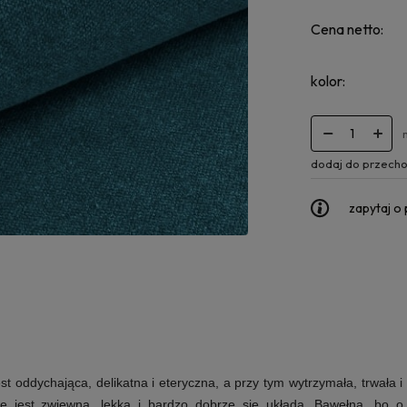
Cena netto:
kolor:
dodaj do przecho
zapytaj o
t oddychająca, delikatna i eteryczna, a przy tym wytrzymała, trwała 
e jest zwiewna, lekka i bardzo dobrze się układa. Bawełna, bo o n