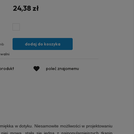
24,38 zł
dodaj do koszyka
mb
walni
 produkt
poleć znajomemu
i miękka w dotyku. Niesamowite możliwości w projektowaniu
iej mowa, stała się jedną z najpopularniejszych tkanin