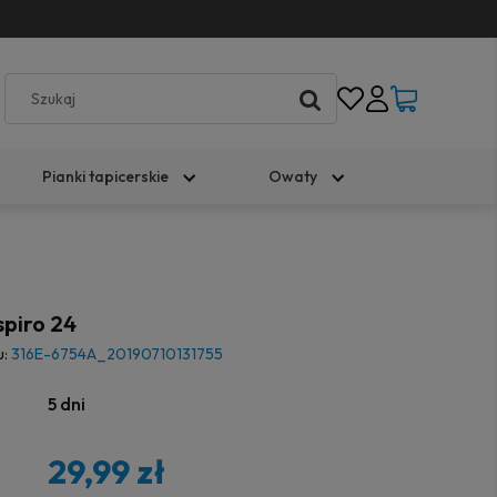
Pianki tapicerskie
Owaty
spiro 24
u:
316E-6754A_20190710131755
5 dni
29,99 zł