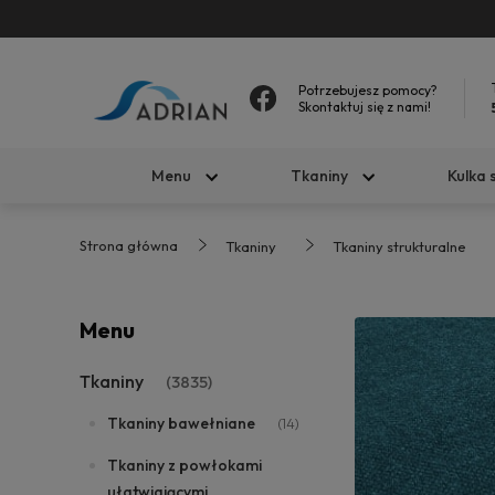
Potrzebujesz pomocy?
Skontaktuj się z nami!
Menu
Tkaniny
Kulka 
Strona główna
Tkaniny
Tkaniny strukturalne
Menu
Tkaniny
(3835)
Tkaniny bawełniane
(14)
Tkaniny z powłokami
ułatwiającymi