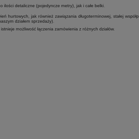
lości detaliczne (pojedyncze metry), jak i całe belki.
ń hurtowych, jak również zawiązania długoterminowej, stałej współp
 naszym działem sprzedaży).
e istnieje możliwość łączenia zamówienia z różnych działów.