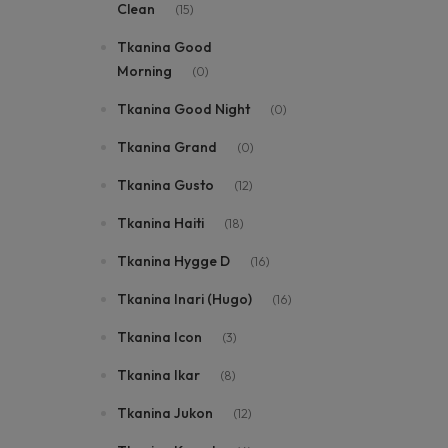
Clean
(15)
Tkanina Good
Morning
(0)
Tkanina Good Night
(0)
Tkanina Grand
(0)
Tkanina Gusto
(12)
Tkanina Haiti
(18)
Tkanina Hygge D
(16)
Tkanina Inari (Hugo)
(16)
Tkanina Icon
(3)
Tkanina Ikar
(8)
Tkanina Jukon
(12)