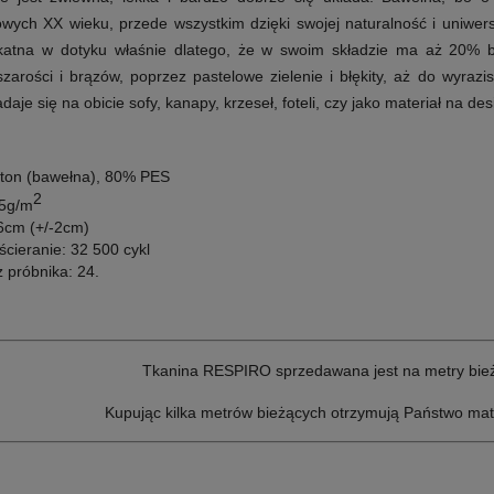
wych XX wieku, przede wszystkim dzięki swojej naturalność i uniw
elikatna w dotyku właśnie dlatego, że w swoim składzie ma aż 20% 
arości i brązów, poprzez pastelowe zielenie i błękity, aż do wyrazist
daje się
na obicie sofy, kanapy, krzeseł, foteli, czy jako materiał na 
ton (bawełna), 80% PES
2
5g/m
cm (+/-2cm)
ścieranie:
32 500 cykl
z próbnika: 24
.
Tkanina RESPIRO sprzedawana jest na metry bie
Kupując kilka metrów bieżących otrzymują Państwo mat