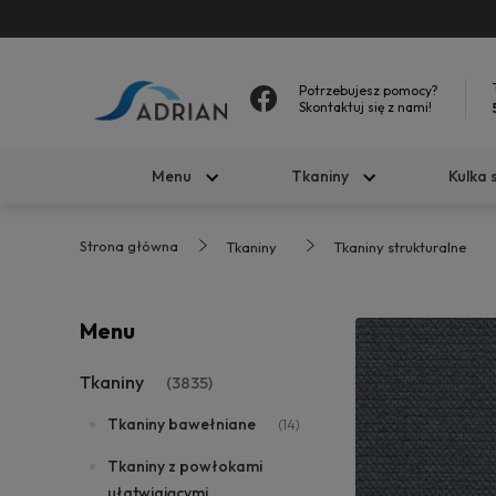
Potrzebujesz pomocy?
Skontaktuj się z nami!
Menu
Tkaniny
Kulka 
Strona główna
Tkaniny
Tkaniny strukturalne
Menu
Tkaniny
(3835)
Tkaniny bawełniane
(14)
Tkaniny z powłokami
ułatwiającymi