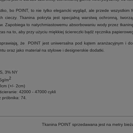
tko, bo POINT, to nie tylko elegancki wygląd, ale przede wszystkim fu
ych cieczy. Tkanina pokryta jest specjalną warstwą ochronną, twor
w. Zapobiega to natychmiastowemu absorbowaniu wody przez tkaninę, s
s na to, aby przy użyciu miękkiej ściereczki bądź ręcznika papieroweg
sprawiają, że POINT jest uniwersalna pod kątem aranżacyjnym i dos
u oraz jako materiał na stylowe i designerskie dodatki.
ES, 3% NY
2
55g/m
0cm (+/- 2cm)
cieranie: 42000 - 47000 cykli
 próbnika: 74.
Tkanina POINT sprzedawana jest na metry bież