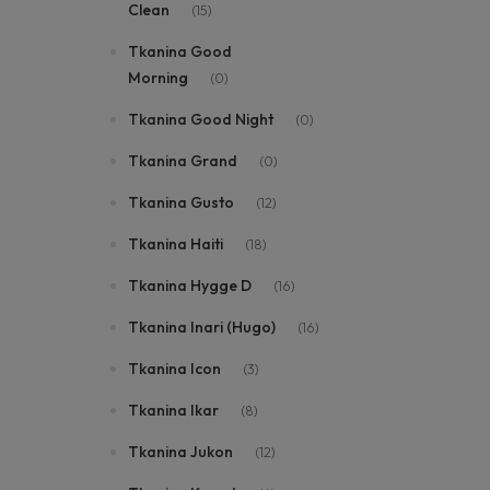
Clean
(15)
Tkanina Good
Morning
(0)
Tkanina Good Night
(0)
Tkanina Grand
(0)
Tkanina Gusto
(12)
Tkanina Haiti
(18)
Tkanina Hygge D
(16)
Tkanina Inari (Hugo)
(16)
Tkanina Icon
(3)
Tkanina Ikar
(8)
Tkanina Jukon
(12)