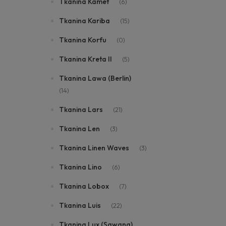
Tkanina Kamet
(6)
Tkanina Kariba
(15)
Tkanina Korfu
(0)
Tkanina Kreta II
(5)
Tkanina Lawa (Berlin)
(14)
Tkanina Lars
(21)
Tkanina Len
(3)
Tkanina Linen Waves
(3)
Tkanina Lino
(6)
Tkanina Lobox
(7)
Tkanina Luis
(22)
Tkanina Lux (Sawana)