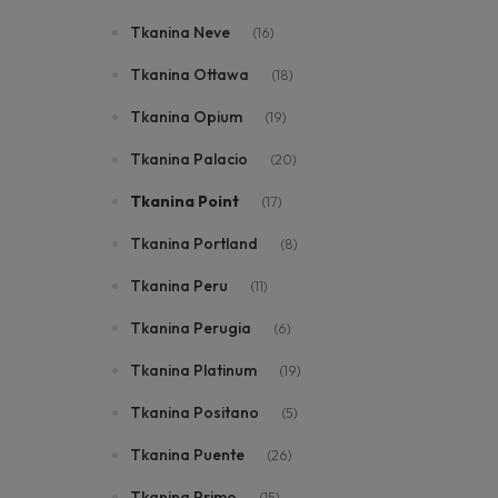
Tkanina Neve
(16)
Tkanina Ottawa
(18)
Tkanina Opium
(19)
Tkanina Palacio
(20)
Tkanina Point
(17)
Tkanina Portland
(8)
Tkanina Peru
(11)
Tkanina Perugia
(6)
Tkanina Platinum
(19)
Tkanina Positano
(5)
Tkanina Puente
(26)
Tkanina Primo
(15)