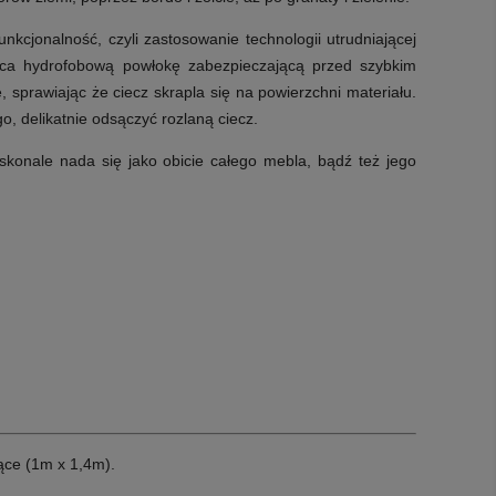
nkcjonalność, czyli zastosowanie technologii utrudniającej
ząca hydrofobową powłokę zabezpieczającą przed szybkim
prawiając że ciecz skrapla się na powierzchni materiału.
o, delikatnie odsączyć rozlaną ciecz.
konale nada się jako obicie całego mebla, bądź też jego
ące (1m x 1,4m).