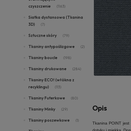
czyszczenie
(1163)
Siatka dystansowa (Tkanina
3D)
(7)
Sztuczne skóry
(79)
Tkaniny antypoślizgowe
(2)
Tkaniny boucle
(198)
Tkaniny drukowane
(284)
Tkaniny ECO! (włókna z
recyklingu)
(113)
Tkaniny Futerkowe
(80)
Opis
Tkaniny Minky
(29)
Tkaniny poszewkowe
(1)
Tkanina POINT jest 
dotyku i miękka. Dos