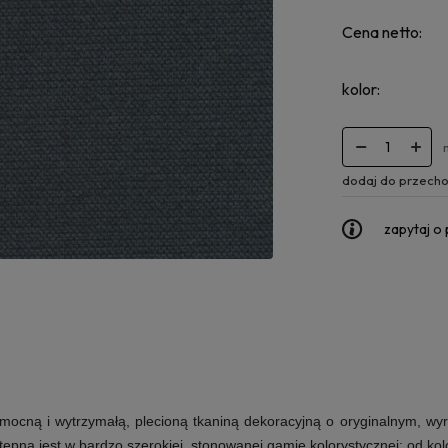
Cena netto:
kolor:
dodaj do przecho
zapytaj o
mocną i wytrzymałą, plecioną tkaniną dekoracyjną o oryginalnym, wyr
tępna jest w bardzo szerokiej, stonowanej gamie kolorystycznej: od kolor