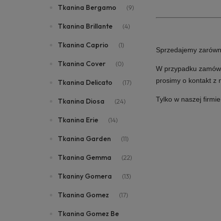
Tkanina Bergamo
(9)
Tkanina Brillante
(4)
Tkanina Caprio
(1)
Sprzedajemy zarówno i
Tkanina Cover
(0)
W przypadku zamówie
prosimy o kontakt z
Tkanina Delicato
(17)
Tylko w naszej firmi
Tkanina Diosa
(24)
Tkanina Erie
(14)
Tkanina Garden
(11)
Tkanina Gemma
(22)
Tkaniny Gomera
(13)
Tkanina Gomez
(17)
Tkanina Gomez Be