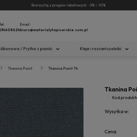
Skorzystaj z progów rabatowych: -5% i -10%
Tel.:
Email.:
534608624
biuro@materialytapicerskie.com.pl
silikonowa / Frytka z pianki
Kleje i rozcieńczalniki
Tkanina Point
Tkanina Point 74
Tkanina Poi
Kod produkt
Wysyłka w:
Cena: