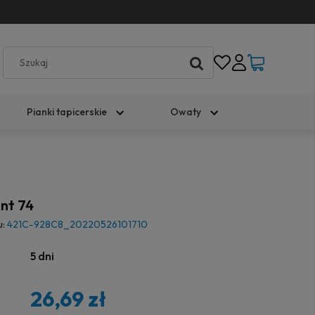
Pianki tapicerskie
Owaty
nt 74
u:
421C-928C8_20220526101710
5 dni
26,69 zł