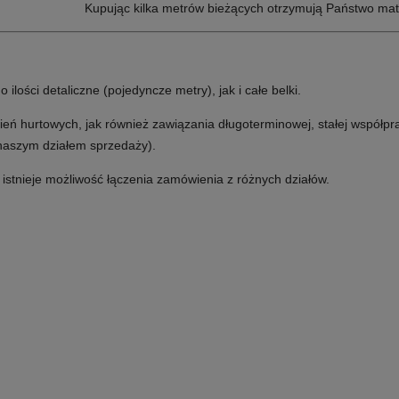
Kupując kilka metrów bieżących otrzymują Państwo mat
lości detaliczne (pojedyncze metry), jak i całe belki.
ń hurtowych, jak również zawiązania długoterminowej, stałej współpr
 naszym działem sprzedaży).
e istnieje możliwość łączenia zamówienia z różnych działów.