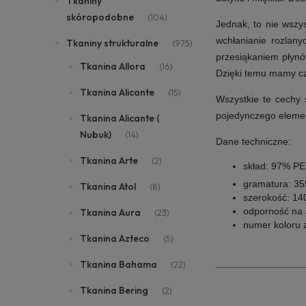
Tkaniny
skóropodobne
(104)
Jednak, to nie wszys
wchłanianie rozlan
Tkaniny strukturalne
(975)
przesiąkaniem płynó
Tkanina Allora
(16)
Dzięki temu mamy cza
Tkanina Alicante
(15)
Wszystkie te cechy 
pojedynczego element
Tkanina Alicante (
Nubuk)
(14)
Dane techniczne:
Tkanina Arte
(2)
skład: 97% P
gramatura: 3
Tkanina Atol
(8)
szerokość: 14
odporność na ś
Tkanina Aura
(23)
numer koloru z
Tkanina Azteco
(5)
Tkanina Bahama
(22)
Tkanina Bering
(2)