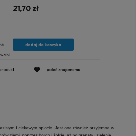
21,70 zł
dodaj do koszyka
mb
walni
 produkt
poleć znajomemu
azistym i ciekawym splocie. Jest ona również przyjemna w
ów ziemi, poprzez bordo i żółcie, aż po granaty i zielenie.