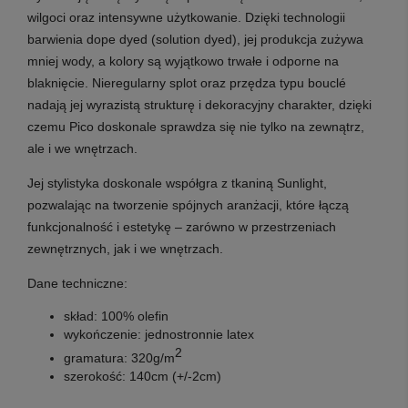
wilgoci oraz intensywne użytkowanie. Dzięki technologii
barwienia
dope dyed
(solution dyed), jej produkcja zużywa
mniej wody, a kolory są wyjątkowo trwałe i odporne na
blaknięcie. Nieregularny splot oraz przędza typu bouclé
nadają jej wyrazistą strukturę i dekoracyjny charakter, dzięki
czemu Pico doskonale sprawdza się nie tylko na zewnątrz,
ale i we wnętrzach.
Jej stylistyka doskonale współgra z tkaniną Sunlight,
pozwalając na tworzenie spójnych aranżacji, które łączą
funkcjonalność i estetykę – zarówno w przestrzeniach
zewnętrznych, jak i we wnętrzach.
Dane techniczne:
skład: 100% olefin
wykończenie: jednostronnie latex
2
gramatura: 320g/m
szerokość: 140cm (+/-2cm)