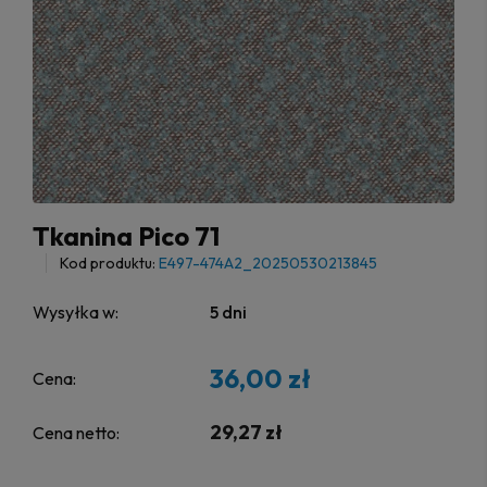
Tkanina Pico 71
Kod produktu:
E497-474A2_20250530213845
Wysyłka w:
5 dni
36,00 zł
Cena:
29,27 zł
Cena netto: