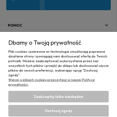
POMOC
MOJE KONTO
Dbamy o Twoją prywatność
PŁATNOŚCI I DOSTAWA
Pliki cookies i pokrewne im technologie umożliwiają poprawne
działanie strony i pomagają nam dostosować ofertę do Twoich
MAPA STRONY
potrzeb. Możesz zaakceptować wykorzystanie przez nas
wszystkich tych plików i przejść do sklepu lub dostosować użycie
plików do swoich preferencji, wybierając opcję "Dostosuj
INFORMACJE
zgody".
Więcej o plikach cookies przeczytasz w naszej Polityce
prywatności.
Zaakceptuj tylko niezbędne
Hurtownia materiałów tapicerskich Adrian
| ul. Chorzowska
50e, 44-100 Gliwice, woj. śląskie | E-mail:
Dostosuj zgody
biuro@materialytapicerskie.com.pl
Tel.:
534 608 624
| NIP: