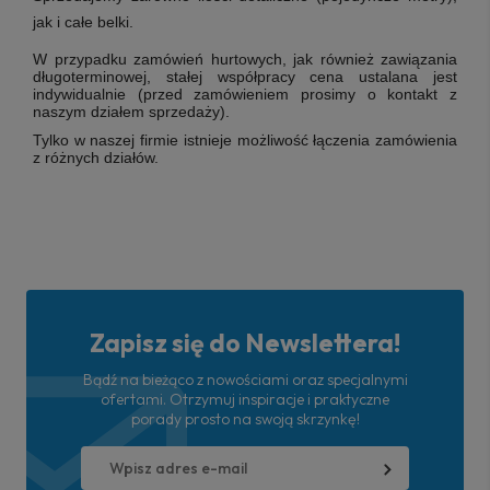
jak i całe belki.
W przypadku zamówień hurtowych, jak również zawiązania
długoterminowej, stałej współpracy cena ustalana jest
indywidualnie (przed zamówieniem prosimy o kontakt z
naszym działem sprzedaży).
Tylko w naszej firmie istnieje możliwość łączenia zamówienia
z różnych działów.
Zapisz się do Newslettera!
Bądź na bieżąco z nowościami oraz specjalnymi
ofertami. Otrzymuj inspiracje i praktyczne
porady prosto na swoją skrzynkę!