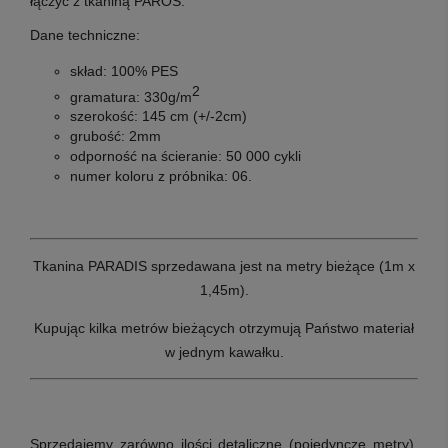
łączyć z tkaniną
PAROS
.
Dane techniczne:
skład:
100% PES
2
gramatura:
330g/m
szerokość:
145 cm (+/-2cm)
grubość:
2mm
odporność na ścieranie:
50 000 cykli
numer koloru z próbnika: 06
.
Tkanina PARADIS sprzedawana jest na metry bieżące (1m x
1,45m).
Kupując kilka metrów bieżących otrzymują Państwo materiał
w jednym kawałku.
Sprzedajemy zarówno ilości detaliczne (pojedyncze metry),