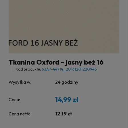
Tkanina Oxford - jasny beż 16
Kod produktu:
63A7-44714_20161201220945
Wysyłka w:
24 godziny
14,99 zł
Cena:
12,19 zł
Cena netto: