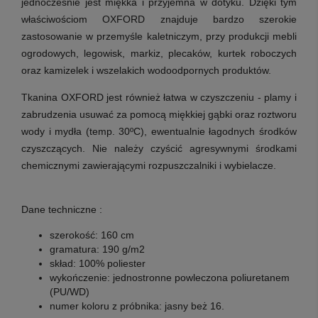
jednocześnie jest miękka i przyjemna w dotyku. Dzięki tym
właściwościom OXFORD znajduje bardzo szerokie
zastosowanie w przemyśle kaletniczym, przy produkcji mebli
ogrodowych, legowisk, markiz, plecaków, kurtek roboczych
oraz kamizelek i wszelakich wodoodpornych produktów.
Tkanina OXFORD jest również łatwa w czyszczeniu - plamy i
zabrudzenia usuwać za pomocą miękkiej gąbki oraz roztworu
wody i mydła (temp. 30ºC), ewentualnie łagodnych środków
czyszczących. Nie należy czyścić agresywnymi środkami
chemicznymi zawierającymi rozpuszczalniki i wybielacze.
Dane techniczne :
szerokość:
160 cm
gramatura:
190 g/m2
skład:
100% poliester
wykończenie:
jednostronne powleczona poliuretanem
(PU/WD)
numer koloru z próbnika:
jasny beż 16.