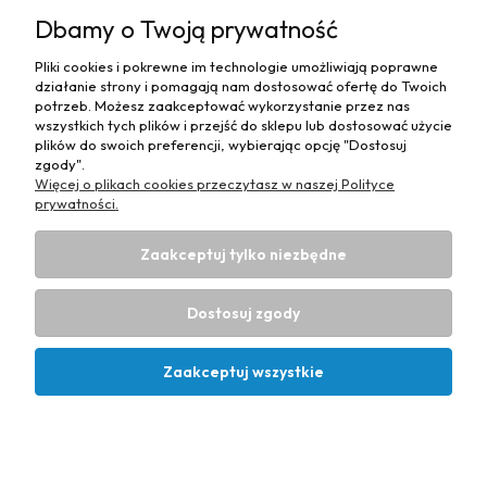
MOJE KONTO
Dbamy o Twoją prywatność
PŁATNOŚCI I DOSTAWA
Pliki cookies i pokrewne im technologie umożliwiają poprawne
działanie strony i pomagają nam dostosować ofertę do Twoich
MAPA STRONY
potrzeb. Możesz zaakceptować wykorzystanie przez nas
wszystkich tych plików i przejść do sklepu lub dostosować użycie
plików do swoich preferencji, wybierając opcję "Dostosuj
INFORMACJE
zgody".
Więcej o plikach cookies przeczytasz w naszej Polityce
prywatności.
Zaakceptuj tylko niezbędne
Hurtownia materiałów tapicerskich Adrian
| ul. Chorzowska
50e, 44-100 Gliwice, woj. śląskie | E-mail:
Dostosuj zgody
biuro@materialytapicerskie.com.pl
Tel.:
534 608 624
| NIP:
6312703341
Zaakceptuj wszystkie
Projekt i wykonanie:
Ecommercy.pl
Pokaż pełną wersję strony
Kontakt
Konto
Koszyk
Sklep internetowy Shoper Premium