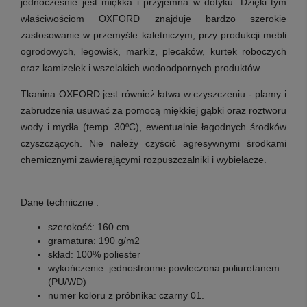
jednocześnie jest miękka i przyjemna w dotyku. Dzięki tym
właściwościom OXFORD znajduje bardzo szerokie
zastosowanie w przemyśle kaletniczym, przy produkcji mebli
ogrodowych, legowisk, markiz, plecaków, kurtek roboczych
oraz kamizelek i wszelakich wodoodpornych produktów.
Tkanina OXFORD jest również łatwa w czyszczeniu - plamy i
zabrudzenia usuwać za pomocą miękkiej gąbki oraz roztworu
wody i mydła (temp. 30ºC), ewentualnie łagodnych środków
czyszczących. Nie należy czyścić agresywnymi środkami
chemicznymi zawierającymi rozpuszczalniki i wybielacze.
Dane techniczne :
szerokość:
160 cm
gramatura:
190 g/m2
skład:
100% poliester
wykończenie:
jednostronne powleczona poliuretanem
(PU/WD)
numer koloru z próbnika:
czarny 01.