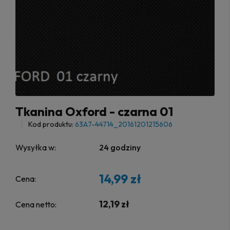
Tkanina Oxford - czarna 01
Kod produktu:
63A7-44714_20161201215606
Wysyłka w:
24 godziny
14,99 zł
Cena:
12,19 zł
Cena netto: