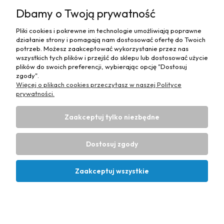
MOJE KONTO
Dbamy o Twoją prywatność
PŁATNOŚCI I DOSTAWA
Pliki cookies i pokrewne im technologie umożliwiają poprawne
działanie strony i pomagają nam dostosować ofertę do Twoich
MAPA STRONY
potrzeb. Możesz zaakceptować wykorzystanie przez nas
wszystkich tych plików i przejść do sklepu lub dostosować użycie
plików do swoich preferencji, wybierając opcję "Dostosuj
INFORMACJE
zgody".
Więcej o plikach cookies przeczytasz w naszej Polityce
prywatności.
Zaakceptuj tylko niezbędne
Hurtownia materiałów tapicerskich Adrian
| ul. Chorzowska
50e, 44-100 Gliwice, woj. śląskie | E-mail:
Dostosuj zgody
biuro@materialytapicerskie.com.pl
Tel.:
534 608 624
| NIP:
6312703341
Zaakceptuj wszystkie
Projekt i wykonanie:
Ecommercy.pl
Pokaż pełną wersję strony
Kontakt
Konto
Koszyk
Sklep internetowy Shoper Premium