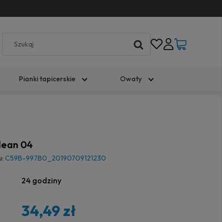
Pianki tapicerskie
Owaty
lean 04
u:
C59B-997B0_20190709121230
24 godziny
34,49 zł