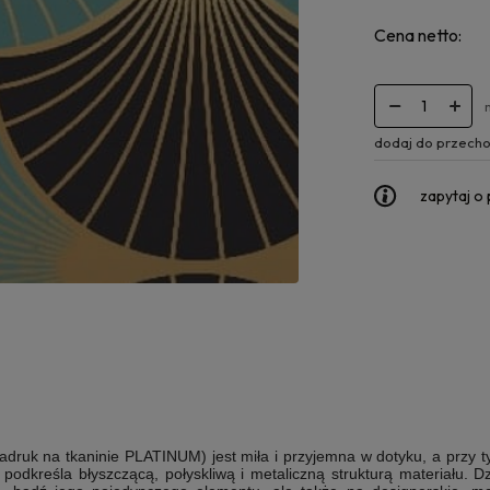
Cena netto:
dodaj do przecho
zapytaj o
adruk na
tkaninie PLATINUM
) jest miła i przyjemna w dotyku, a prz
e podkreśla błyszczącą, połyskliwą i metaliczną strukturą materiału.