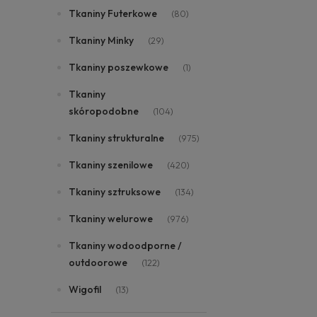
Tkaniny Futerkowe
(80)
Tkaniny Minky
(29)
Tkaniny poszewkowe
(1)
Tkaniny
skóropodobne
(104)
Tkaniny strukturalne
(975)
Tkaniny szenilowe
(420)
Tkaniny sztruksowe
(134)
Tkaniny welurowe
(976)
Tkaniny wodoodporne /
outdoorowe
(122)
Wigofil
(13)