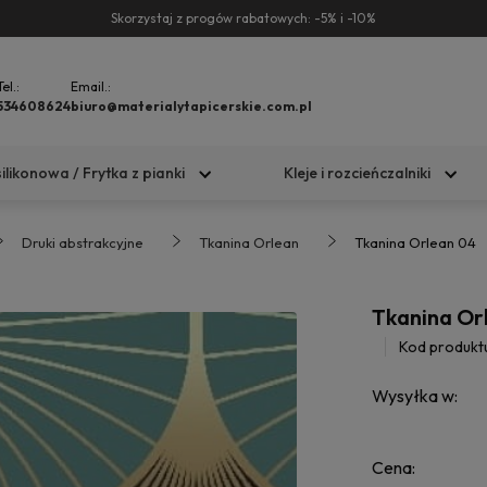
Skorzystaj z progów rabatowych: -5% i -10%
Tel.:
Email.:
534608624
biuro@materialytapicerskie.com.pl
silikonowa / Frytka z pianki
Kleje i rozcieńczalniki
Druki abstrakcyjne
Tkanina Orlean
Tkanina Orlean 04
Tkanina Or
Kod produkt
Wysyłka w:
Cena: