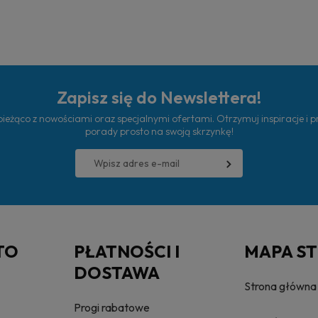
Zapisz się do Newslettera!
ieżąco z nowościami oraz specjalnymi ofertami. Otrzymuj inspiracje i 
porady prosto na swoją skrzynkę!
TO
PŁATNOŚCI I
MAPA S
DOSTAWA
Strona główna
Progi rabatowe