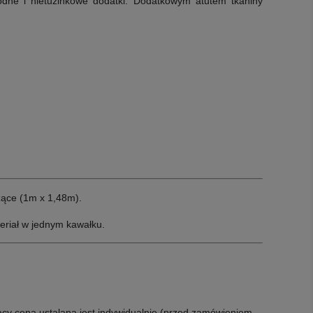
odne i nietuzinkowe dodatki. Dodatkowym atutem tkaniny
ące (1m x 1,48m).
eriał w jednym kawałku.
acy cena ustalana jest indywidualnie (przed zamówieniem