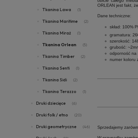
obicie całego mebl
ORLEAN jest fakt, ż
Tkanina Lawa
(1)
Dane techniczne:
Tkanina Maritime
(2)
skład: 100% 
Tkanina Miraż
(1)
gramatura: 2
szerokość: 14
Tkanina Orlean
(5)
grubość: ~2m
odporność na ś
Tkanina Timber
(2)
numer koloru 
Tkanina Senti
(1)
Tkanina Sidi
(2)
Tkanina Terazzo
(1)
Druki dziecięce
(6)
Druki folk / etno
(20)
Druki geometryczne
(46)
Sprzedajemy zarówno 
W przypadku zamówie