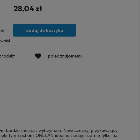
28,04 zł
dodaj do koszyka
mb
walni
 produkt
poleć znajomemu
y tym bardzo mocna i wytrzymała. Nowoczesny, przykuwający
 Dzięki tym cechom ORLEAN idealne nadaje się nie tylko na