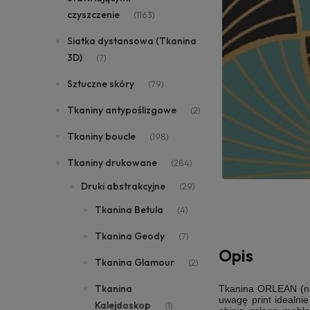
czyszczenie
(1163)
Siatka dystansowa (Tkanina
3D)
(7)
Sztuczne skóry
(79)
Tkaniny antypoślizgowe
(2)
Tkaniny boucle
(198)
Tkaniny drukowane
(284)
Druki abstrakcyjne
(29)
Tkanina Betula
(4)
Tkanina Geody
(7)
Opis
Tkanina Glamour
(2)
Tkanina
Tkanina ORLEAN (n
uwagę print idealni
Kalejdoskop
(1)