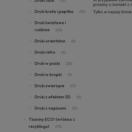
Druki Jack
(12)
prosimy o kontakt z
Druki krata i pepitka
(19)
Tylko w naszej firmi
Druki kwiatowe i
roślinne
(63)
Druki orientalne
(8)
Druki retro
(6)
Druki w paski
(28)
Druki w kropki
(9)
Druki zwierzęce
(17)
Druki z efektem 3D
(9)
Druki z napisami
(12)
Tkaniny ECO! (włókna z
recyklingu)
(113)