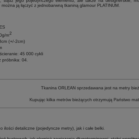
a, bądź jego pojedynczego elementu, ale także na designerskie, m
e można ją łączyć z jednobarwną tkaniną glamour PLATINUM.
PES
2
60g/m
8cm (+/-2cm)
m
cieranie: 45 000 cykli
z próbnika: 04
.
T
kanina ORLEAN sprzedawana jest na metry bież
Kupując kilka metrów bieżących otrzymują Państwo mat
ilości detaliczne (pojedyncze metry), jak i całe belki.
ń hurtowych, jak również zawiązania długoterminowej, stałej współpr