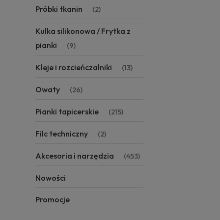
Próbki tkanin
(2)
Kulka silikonowa / Frytka z
pianki
(9)
Kleje i rozcieńczalniki
(13)
Owaty
(26)
Pianki tapicerskie
(215)
Filc techniczny
(2)
Akcesoria i narzędzia
(453)
Nowości
Promocje