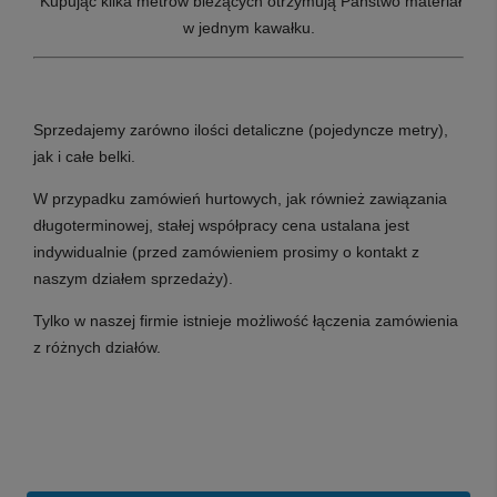
Kupując kilka metrów bieżących otrzymują Państwo materiał
w jednym kawałku.
Sprzedajemy zarówno ilości detaliczne (pojedyncze metry),
jak i całe belki.
W przypadku zamówień hurtowych, jak również zawiązania
długoterminowej, stałej współpracy cena ustalana jest
indywidualnie (przed zamówieniem prosimy o kontakt z
naszym działem sprzedaży).
Tylko w naszej firmie istnieje możliwość łączenia zamówienia
z różnych działów.