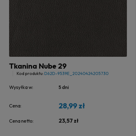
Tkanina Nube 29
Kod produktu:
D62D-9539E_20240424205730
Wysyłka w:
5 dni
28,99 zł
Cena:
23,57 zł
Cena netto: