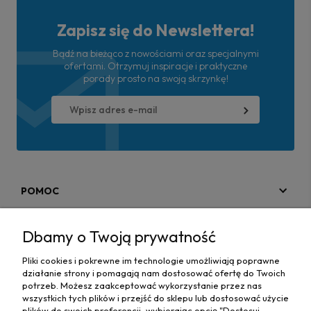
Zapisz się do Newslettera!
Bądź na bieżąco z nowościami oraz specjalnymi
ofertami. Otrzymuj inspiracje i praktyczne
porady prosto na swoją skrzynkę!
POMOC
MOJE KONTO
Dbamy o Twoją prywatność
PŁATNOŚCI I DOSTAWA
Pliki cookies i pokrewne im technologie umożliwiają poprawne
działanie strony i pomagają nam dostosować ofertę do Twoich
MAPA STRONY
potrzeb. Możesz zaakceptować wykorzystanie przez nas
wszystkich tych plików i przejść do sklepu lub dostosować użycie
plików do swoich preferencji, wybierając opcję "Dostosuj