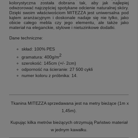
kolorystyczna została dobrana tak, aby jak najlepiej
odwzorować najczęściej spotykane odcienie naturalnej skóry.
Dzięki swoim właściwościom MITEZZA jest uniwersalna pod
kątem aranżacyjnym i doskonale nadaje się nie tylko, jako
obicie całego mebla czy jego elementu, ale także jako
materiał na eleganckie, stylowe i nietuzinkowe dodatki.
Dane techniczne
:
skład:
100% PES
2
gramatura: 400
g/m
szerokość:
145cm (+/- 2cm)
odporność na ścieranie: 27 5
00 cykli
numer koloru z próbnika: 14
.
Tkanina MITEZZA sprzedawana jest na metry bieżące (1m x
1,45m).
Kupując kilka metrów bieżących otrzymują Państwo materiał
w jednym kawałku.