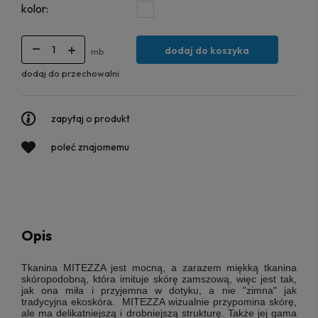
kolor:
dodaj do koszyka
mb
dodaj do przechowalni
zapytaj o produkt
poleć znajomemu
Opis
Tkanina MITEZZA
jest mocną, a zarazem miękką tkanina
skóropodobną, która i
mituje skórę zamszową, więc jest tak,
jak ona miła i przyjemna w dotyku, a nie "zimna" jak
tradycyjna ekoskóra.
MITEZZA wizualnie przypomina skórę,
ale ma delikatniejszą i drobniejszą strukturę. Także jej gama