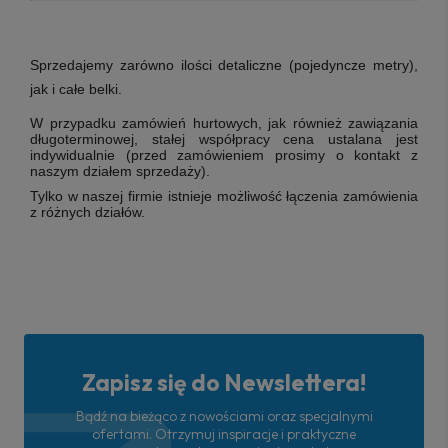
Sprzedajemy zarówno ilości detaliczne (pojedyncze metry),
jak i całe belki.
W przypadku zamówień hurtowych, jak również zawiązania
długoterminowej, stałej współpracy cena ustalana jest
indywidualnie (przed zamówieniem prosimy o kontakt z
naszym działem sprzedaży).
Tylko w naszej firmie istnieje możliwość łączenia zamówienia
z różnych działów.
Zapisz się do Newslettera!
Bądź na bieżąco z nowościami oraz specjalnymi
ofertami. Otrzymuj inspiracje i praktyczne