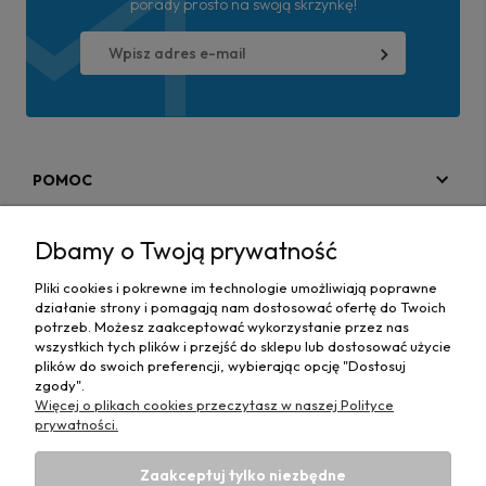
porady prosto na swoją skrzynkę!
POMOC
MOJE KONTO
Dbamy o Twoją prywatność
PŁATNOŚCI I DOSTAWA
Pliki cookies i pokrewne im technologie umożliwiają poprawne
działanie strony i pomagają nam dostosować ofertę do Twoich
MAPA STRONY
potrzeb. Możesz zaakceptować wykorzystanie przez nas
wszystkich tych plików i przejść do sklepu lub dostosować użycie
plików do swoich preferencji, wybierając opcję "Dostosuj
INFORMACJE
zgody".
Więcej o plikach cookies przeczytasz w naszej Polityce
prywatności.
Zaakceptuj tylko niezbędne