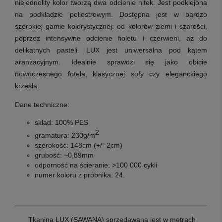
niejednolity kolor tworzą dwa odcienie nitek. Jest podklejona
na podkładzie poliestrowym. Dostępna jest w bardzo
szerokiej gamie kolorystycznej: od kolorów ziemi i szarości,
poprzez intensywne odcienie fioletu i czerwieni, aż do
delikatnych pasteli. LUX jest uniwersalna pod kątem
aranżacyjnym. Idealnie sprawdzi się jako obicie
nowoczesnego fotela, klasycznej sofy czy eleganckiego
krzesła.
Dane techniczne:
skład: 100% PES
2
gramatura: 230g/m
szerokość: 148cm (+/- 2cm)
grubość: ~0,89mm
odporność na ścieranie: >100 000 cykli
numer koloru z próbnika: 24.
T
kanina LUX (SAWANA) sprzedawana jest w metrach