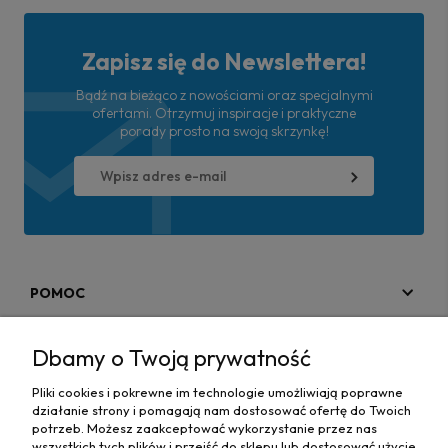
Zapisz się do Newslettera!
Bądź na bieżąco z nowościami oraz specjalnymi
ofertami. Otrzymuj inspiracje i praktyczne
porady prosto na swoją skrzynkę!
POMOC
MOJE KONTO
Dbamy o Twoją prywatność
PŁATNOŚCI I DOSTAWA
Pliki cookies i pokrewne im technologie umożliwiają poprawne
działanie strony i pomagają nam dostosować ofertę do Twoich
MAPA STRONY
potrzeb. Możesz zaakceptować wykorzystanie przez nas
wszystkich tych plików i przejść do sklepu lub dostosować użycie