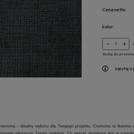
Cena netto:
kolor:
dodaj do przecho
zapytaj o
Cremona
- idealny wyboru dla Twojego projektu. Cremona to tkanina ni
trwałą elegancję Twoim meblom. Co więcej, dostępna jest w szeroki