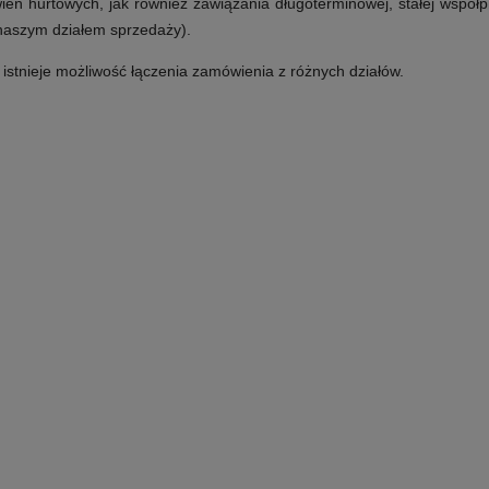
ń hurtowych, jak również zawiązania długoterminowej, stałej współp
 naszym działem sprzedaży).
e istnieje możliwość łączenia zamówienia z różnych działów.