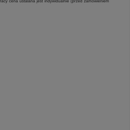
racy cena ustalana jest indywidualnie (przed zamówieniem