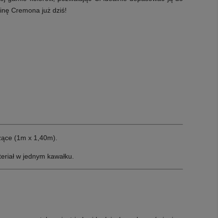
inę Cremona już dziś!
żące (1m x 1,40m).
eriał w jednym kawałku.