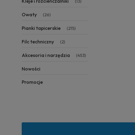
Kleje i rozcieńczalniki
(13)
Owaty
(26)
Pianki tapicerskie
(215)
Filc techniczny
(2)
Akcesoria i narzędzia
(453)
Nowości
Promocje