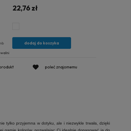
22,76 zł
dodaj do koszyka
mb
walni
 produkt
poleć znajomemu
e tylko przyjemna w dotyku, ale i niezwykle trwała, dzięki
ej gamie kolorów, pozwalając Ci idealnie dopasować ją do