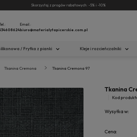
Skorzystaj z progów rabatowych: -5% i -10%
Tel.:
Email.:
534608624
biuro@materialytapicerskie.com.pl
silikonowa / Frytka z pianki
Kleje i rozcieńczalniki
Tkanina Cremona
Tkanina Cremona 97
Tkanina C
Kod produkt
Wysyłka w:
Cena: