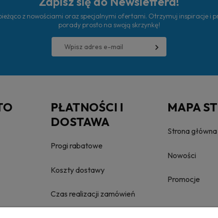
Zapisz się do Newslettera!
ieżąco z nowościami oraz specjalnymi ofertami. Otrzymuj inspiracje i 
porady prosto na swoją skrzynkę!
TO
PŁATNOŚCI I
MAPA S
DOSTAWA
Strona główna
Progi rabatowe
Nowości
Koszty dostawy
Promocje
Czas realizacji zamówień