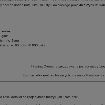
 chcesz dodać nutę luksusu i stylu do swojego projektu? Wybierz tkan
liester
5g/m²
0cm (+/-2cm)
cieranie: 60 000- 70 000 cykli
Tkanina Cremona sprzedawana jest na metry bie
Kupując kilka metrów bieżących otrzymują Państwo mat
lości detaliczne (pojedyncze metry), jak i całe belki.