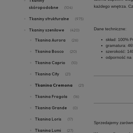
Tkaniny
każdego wnętrza. Czy
skóropodobne
(104)
Tkaniny strukturalne
(975)
Dane techniczne:
Tkaniny szenilowe
(420)
skład: 100% Po
Tkanina Aurora
(26)
gramatura: 46
Tkanina Bosco
(20)
szerokość: 14
odporność na ś
Tkanina Caprio
(10)
Tkanina City
(21)
Tkanina Cremona
(21)
Tkanina Fragola
(16)
Tkanina Grande
(0)
Tkanina Loris
(17)
Sprzedajemy zarówno i
Tkanina Lumi
(27)