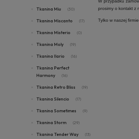
W przypadku zamówie
prosimy o kontakt z
Tkanina Miu
(30)
Tylko w naszej firmi
Tkanina Miscanto
(17)
Tkanina Misterio
(0)
Tkanina Moly
(19)
Tkanina Ilario
(16)
Tkanina Perfect
Harmony
(16)
Tkanina Retro Bliss
(19)
Tkanina Silencio
(17)
Tkanina Sometimes
(9)
Tkanina Storm
(29)
Tkanina Tender Way
(13)