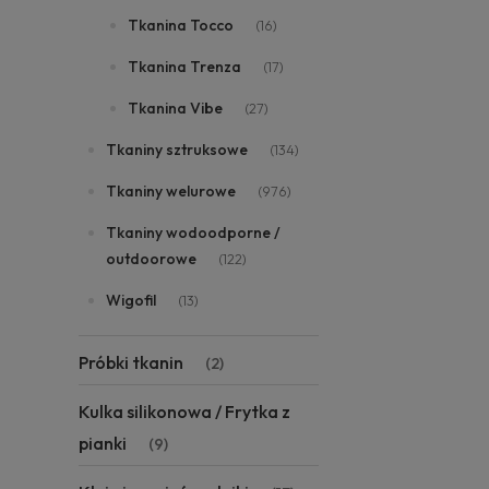
Tkanina Tocco
(16)
Tkanina Trenza
(17)
Tkanina Vibe
(27)
Tkaniny sztruksowe
(134)
Tkaniny welurowe
(976)
Tkaniny wodoodporne /
outdoorowe
(122)
Wigofil
(13)
Próbki tkanin
(2)
Kulka silikonowa / Frytka z
pianki
(9)