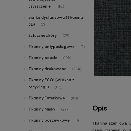
czyszczenie
(1163)
Siatka dystansowa (Tkanina
3D)
(7)
Sztuczne skóry
(79)
Tkaniny antypoślizgowe
(2)
Tkaniny boucle
(198)
Tkaniny drukowane
(284)
Tkaniny ECO! (włókna z
recyklingu)
(113)
Tkaniny Futerkowe
(80)
Opis
Tkaniny Minky
(29)
Tkaniny poszewkowe
(1)
Tkanina szenilowa 
czemu zapewni długo