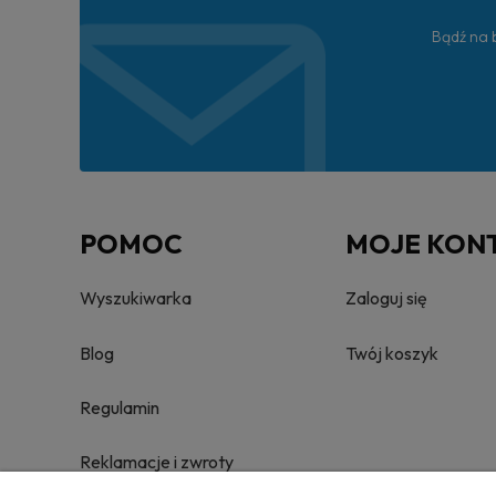
Bądź na b
POMOC
MOJE KON
Wyszukiwarka
Zaloguj się
Blog
Twój koszyk
Regulamin
Reklamacje i zwroty