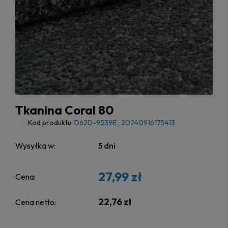
Tkanina Coral 80
Kod produktu:
D62D-9539E_20240916175413
Wysyłka w:
5 dni
27,99 zł
Cena:
22,76 zł
Cena netto: