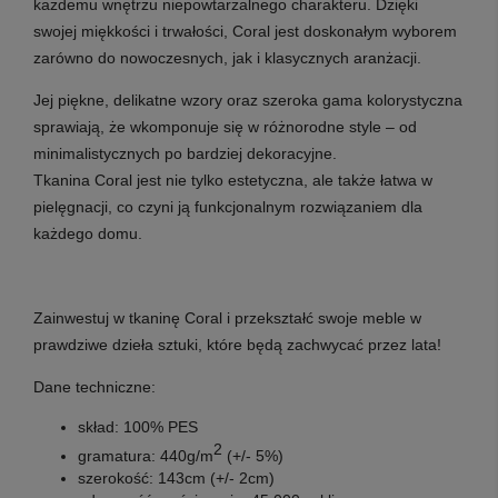
każdemu wnętrzu niepowtarzalnego charakteru. Dzięki
swojej miękkości i trwałości,
Coral
jest doskonałym wyborem
zarówno do nowoczesnych, jak i klasycznych aranżacji.
Jej piękne, delikatne wzory oraz szeroka gama kolorystyczna
sprawiają, że wkomponuje się w różnorodne style – od
minimalistycznych po bardziej dekoracyjne.
Tkanina
Coral
jest nie tylko estetyczna, ale także łatwa w
pielęgnacji, co czyni ją funkcjonalnym rozwiązaniem dla
każdego domu.
Zainwestuj w tkaninę
Coral
i przekształć swoje meble w
prawdziwe dzieła sztuki, które będą zachwycać przez lata!
Dane techniczne:
skład: 100% PES
2
gramatura: 440g/m
(+/- 5%)
szerokość: 143cm (+/- 2cm)