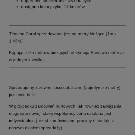
odporność na ścieranie: 45 000 cykli
dostępna kolorystyka: 17 kolorów.
Tkanina Coral sprzedawana jest na metry bieżące (1m x
1,43m).
Kupując kilka metrów bieżących otrzymują Państwo materiał
w jednym kawałku.
Sprzedajemy zarówno ilości detaliczne (pojedyncze metry),
jak i całe belki.
W przypadku zamówień hurtowych, jak również zawiązania
długoterminowej, stałej współpracy cena ustalana jest
indywidualnie (przed zamówieniem prosimy o kontakt z
naszym działem sprzedaży).