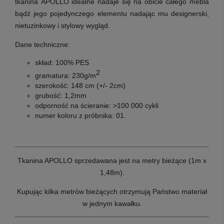
tkanina APOLLO idealne nadaje się na obicie całego mebla
bądź jego pojedynczego elementu nadając mu designerski,
nietuzinkowy i stylowy wygląd.
Dane techniczne:
skład:
100% PES
2
g
ramatura:
230g/m
szerokość:
148 cm (+/- 2cm)
grubość:
1,2mm
odporność na ścieranie:
>1
00 000 cykli
numer koloru z próbnika: 01.
Tkanina APOLLO sprzedawana jest na metry bieżące (1m x
1,48m).
Kupując kilka metrów bieżących otrzymują Państwo materiał
w jednym kawałku.