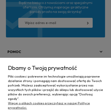
Bądź na bieżąco z nowościami oraz specjalnymi
ofertami. Otrzymuj inspiracje i praktyczne
porady prosto na swoją skrzynkę!
POMOC
MOJE KONTO
Dbamy o Twoją prywatność
PŁATNOŚCI I DOSTAWA
Pliki cookies i pokrewne im technologie umożliwiają poprawne
działanie strony i pomagają nam dostosować ofertę do Twoich
MAPA STRONY
potrzeb. Możesz zaakceptować wykorzystanie przez nas
wszystkich tych plików i przejść do sklepu lub dostosować użycie
plików do swoich preferencji, wybierając opcję "Dostosuj
INFORMACJE
zgody".
Więcej o plikach cookies przeczytasz w naszej Polityce
prywatności.