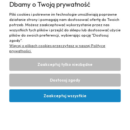
Dbamy o Twoją prywatność
Do koszyka
Pliki cookies i pokrewne im technologie umożliwiają poprawne
działanie strony i pomagają nam dostosować ofertę do Twoich
potrzeb. Możesz zaakceptować wykorzystanie przez nas
wszystkich tych plików i przejść do sklepu lub dostosować użycie
Pianka Tapicerska T21 200x120x11cm
plików do swoich preferencji, wybierając opcję "Dostosuj
zgody".
251,79 zł
Więcej o plikach cookies przeczytasz w naszej Polityce
Cena regularna:
251,79 zł
prywatności.
Najniższa cena z 30 dni przed
obniżką:
251,79 zł
Zaakceptuj tylko niezbędne
204,71 zł
Cena netto:
Do koszyka
Dostosuj zgody
Zaakceptuj wszystkie
Pianka Tapicerska T21 200x120x12cm
274,68 zł
Cena regularna:
274,68 zł
Kontakt
Konto
Koszyk
Najniższa cena z 30 dni przed