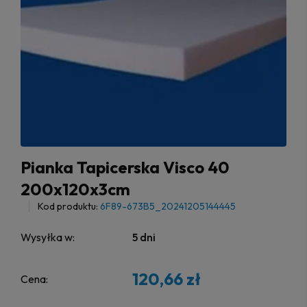
Pianka Tapicerska Visco 40
200x120x3cm
Kod produktu:
6F89-673B5_20241205144445
Wysyłka w:
5 dni
120,66 zł
Cena: