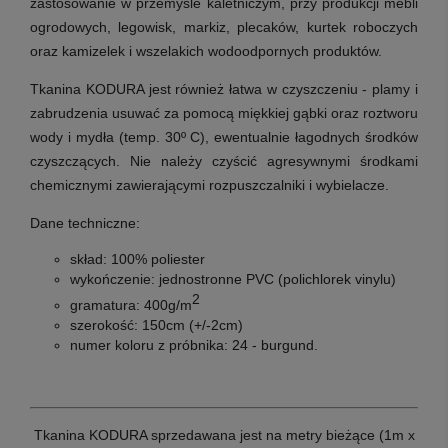
zastosowanie w przemyśle kaletniczym, przy produkcji mebli
ogrodowych, legowisk, markiz, plecaków, kurtek roboczych
oraz kamizelek i wszelakich wodoodpornych produktów.
Tkanina KODURA jest również łatwa w czyszczeniu - plamy i
zabrudzenia usuwać za pomocą miękkiej gąbki oraz roztworu
wody i mydła (temp. 30º C), ewentualnie łagodnych środków
czyszczących.
Nie należy czyścić agresywnymi środkami
chemicznymi zawierającymi rozpuszczalniki i wybielacze.
Dane techniczne
:
skład: 100% poliester
wykończenie: jednostronne PVC (polichlorek vinylu)
2
gramatura: 400g/m
szerokość: 150cm (+/-2cm)
numer koloru z próbnika: 24 - burgund.
Tkanina KODURA sprzedawana jest na metry bieżące (1m x