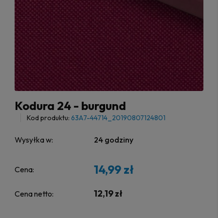
Kodura 24 - burgund
Kod produktu:
63A7-44714_20190807124801
Wysyłka w:
24 godziny
14,99 zł
Cena:
12,19 zł
Cena netto: