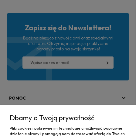
Zapisz się do Newslettera!
Bądź na bieżąco z nowościami oraz specjalnymi
ofertami. Otrzymuj inspiracje i praktyczne
porady prosto na swoją skrzynkę!
POMOC
MOJE KONTO
Dbamy o Twoją prywatność
PŁATNOŚCI I DOSTAWA
Pliki cookies i pokrewne im technologie umożliwiają poprawne
działanie strony i pomagają nam dostosować ofertę do Twoich