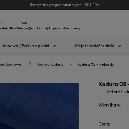
Skorzystaj z progów rabatowych: -5% i -10%
Tel.:
Email.:
534608624
biuro@materialytapicerskie.com.pl
silikonowa / Frytka z pianki
Kleje i rozcieńczalniki
 outdoorowe
Tkanina Kodura
Kodura 05 - niebieski
Kodura 05 -
Kod produkt
Wysyłka w:
Cena: