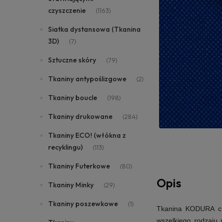
czyszczenie
(1163)
Siatka dystansowa (Tkanina
3D)
(7)
Sztuczne skóry
(79)
Tkaniny antypoślizgowe
(2)
Tkaniny boucle
(198)
Tkaniny drukowane
(284)
Tkaniny ECO! (włókna z
recyklingu)
(113)
Tkaniny Futerkowe
(80)
Opis
Tkaniny Minky
(29)
Tkaniny poszewkowe
(1)
Tkanina KODURA cha
wszelkiego rodzaju 