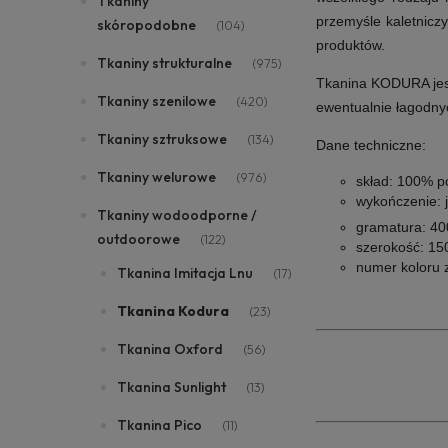
Tkaniny
przemyśle kaletnicz
skóropodobne
(104)
produktów.
Tkaniny strukturalne
(975)
Tkanina KODURA jest
Tkaniny szenilowe
(420)
ewentualnie łagodn
Tkaniny sztruksowe
(134)
Dane techniczne
:
Tkaniny welurowe
(976)
skład: 100% po
wykończenie: j
Tkaniny wodoodporne /
gramatura: 4
outdoorowe
(122)
szerokość: 15
numer koloru z
Tkanina Imitacja Lnu
(17)
Tkanina Kodura
(23)
Tkanina Oxford
(56)
Tkanina Sunlight
(13)
Tkanina Pico
(11)