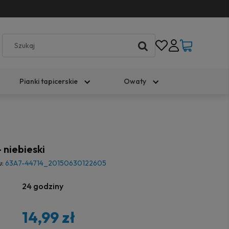
Pianki tapicerskie
Owaty
 niebieski
u:
63A7-44714_20150630122605
24 godziny
14,99 zł