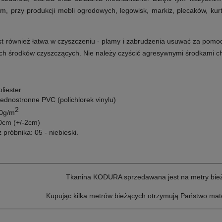
ym, przy produkcji mebli ogrodowych, legowisk, markiz, plecaków, ku
 również łatwa w czyszczeniu - plamy i zabrudzenia usuwać za pomocą
ych środków czyszczących.
Nie należy czyścić agresywnymi środkami ch
liester
ednostronne PVC (polichlorek vinylu)
2
00g/m
0cm (+/-2cm)
 próbnika: 05 - niebieski.
Tkanina KODURA sprzedawana jest na metry bież
Kupując kilka metrów bieżących otrzymują Państwo mate