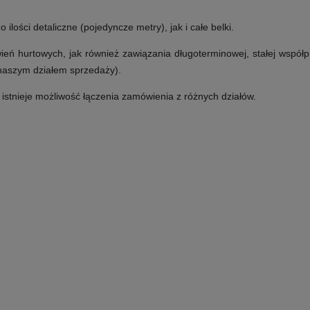
lości detaliczne (pojedyncze metry), jak i całe belki.
ń hurtowych, jak również zawiązania długoterminowej, stałej współp
 naszym działem sprzedaży).
e istnieje możliwość łączenia zamówienia z różnych działów.