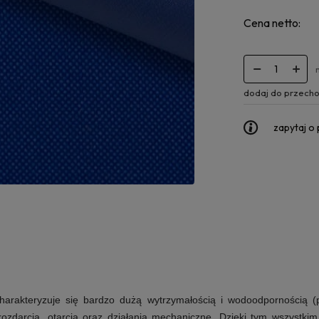
Cena netto:
dodaj do przecho
zapytaj o
rakteryzuje się bardzo dużą wytrzymałością i wodoodpornością (po
rozdarcia, otarcia oraz działania mechaniczne. Dzięki tym wszystk