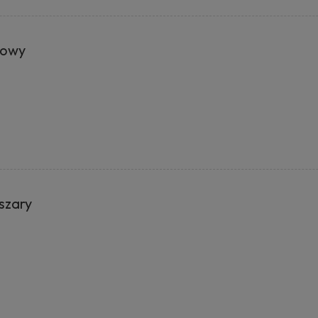
towy
szary