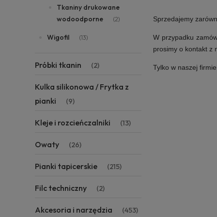
Tkaniny drukowane
wodoodporne
Sprzedajemy zarówno i
(2)
Wigofil
W przypadku zamówie
(13)
prosimy o kontakt z
Próbki tkanin
(2)
Tylko w naszej firmi
Kulka silikonowa / Frytka z
pianki
(9)
Kleje i rozcieńczalniki
(13)
Owaty
(26)
Pianki tapicerskie
(215)
Filc techniczny
(2)
Akcesoria i narzędzia
(453)