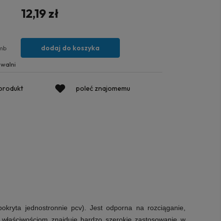
12,19 zł
dodaj do koszyka
mb
walni
 produkt
poleć znajomemu
kryta jednostronnie pcv). Jest odporna na rozciąganie,
im właściwościom
znajduje bardzo szerokie zastosowanie w