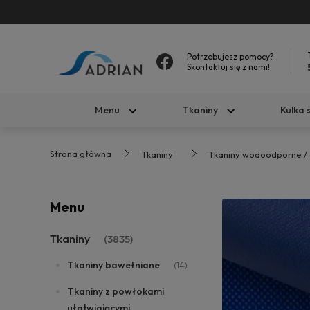
Potrzebujesz pomocy?
Skontaktuj się z nami!
Menu
Tkaniny
Kulka 
Strona główna
Tkaniny
Tkaniny wodoodporne /
Menu
Tkaniny
(3835)
Tkaniny bawełniane
(14)
Tkaniny z powłokami
ułatwiającymi