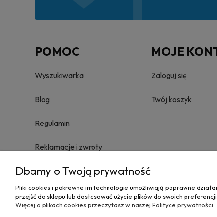
POMOC
MOJE KON
Wyszukiwarka
Zaloguj się
Blog
Twój koszyk
Regulamin
Reklamacje i zwroty
Dbamy o Twoją prywatność
Towary nie podlegające zwrotowi
Pliki cookies i pokrewne im technologie umożliwiają poprawne dział
Polityka prywatności
przejść do sklepu lub dostosować użycie plików do swoich preferencji
Więcej o plikach cookies przeczytasz w naszej Polityce prywatności.