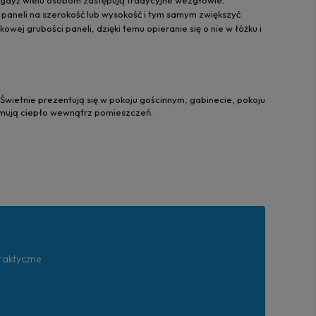
i, gdyż wielu osobom zastępują tradycyjne wezgłowie.
paneli na szerokość lub wysokość i tym samym zwiększyć
wej grubości paneli, dzięki temu opieranie się o nie w łóżku i
wietnie prezentują się w pokoju gościnnym, gabinecie, pokoju
zymują ciepło wewnątrz pomieszczeń.
praktyczne