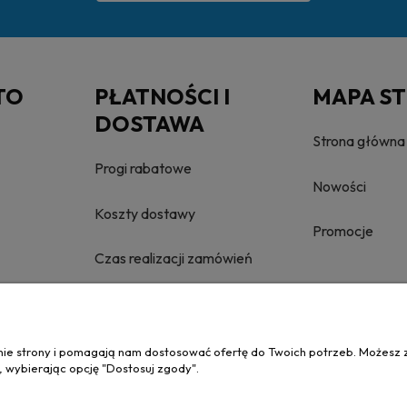
TO
PŁATNOŚCI I
MAPA S
DOSTAWA
Strona główna
Progi rabatowe
Nowości
Koszty dostawy
Promocje
Czas realizacji zamówień
anie strony i pomagają nam dostosować ofertę do Twoich potrzeb. Możesz 
, wybierając opcję "Dostosuj zgody".