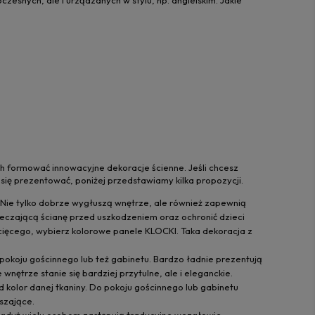
ch formować innowacyjne dekoracje ścienne. Jeśli chcesz
 się prezentować, poniżej przedstawiamy kilka propozycji.
. Nie tylko dobrze wygłuszą wnętrze, ale również zapewnią
ieczającą ścianę przed uszkodzeniem oraz ochronić dzieci
ecięcego, wybierz kolorowe panele KLOCKI. Taka dekoracja z
okoju gościnnego lub też gabinetu. Bardzo ładnie prezentują
nętrze stanie się bardziej przytulne, ale i eleganckie.
d kolor danej tkaniny. Do pokoju gościnnego lub gabinetu
uszające.