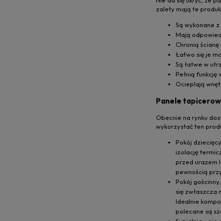
zalety mają te produ
Są wykonane z 
Mają odpowiedn
Chronią ścianę
Łatwo się je mo
Są łatwe w utr
Pełnią funkcję
Ocieplają wnęt
Panele tapicerow
Obecnie na rynku dost
wykorzystać ten produ
Pokój dziecięc
izolację termi
przed urazem l
pewnością przy
Pokój gościnny
się zwłaszcza n
Idealnie kompo
polecane są sz