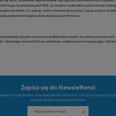
e da się ukryć, że panele tapicerowane najczęściej montowane są w sypialn
letą tego rozwiązania jest fakt, że możesz swobodnie zamontować więcej 
zgłowia łóżka. Co więcej, warto również skorzystać z opcji wyboru dodatko
książki przed snem będzie dużo bardziej komfortowe.
sprawdzają się jako nowoczesna dekoracja wnętrz do wielu pomieszczeń. Ś
lni. Spełniają również funkcje użytkowe, między innymi wygłuszają i zatr
Zapisz się do Newslettera!
ieżąco z nowościami oraz specjalnymi ofertami. Otrzymuj inspiracje i 
porady prosto na swoją skrzynkę!