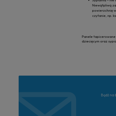
Sypialnia – ni
Niewątpliwą za
powierzchnię we
czytanie, np. 
Panele tapicerowane 
dziecięcym oraz sypia
Bądź na b