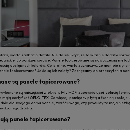
rza, warto zadbać o detale. Nie da się ukryć, że to właśnie dodatki spra
 eleganckie lub bardziej surowe. Panele tapicerowane są nowoczesną metod
ością dostępnych kolorów. Co istotne, warto zaznaczyć, że montuje się je 
nele tapicerowane? Jakie są ich zalety? Zachęcamy do przeczytania poni
nane są panele tapicerowane?
ykonane są najczęściej z lekkiej płyty MDF, zapewniającej izolację termic
e mają certyfikat OEKO-TEX. Co więcej, pomiędzy płytą a tkaniną zostaje
dnie dla swojego domu panele, zwróć uwagę, czy produkty te mają niezbęd
awdzonego źródła.
mają panele tapicerowane?
panele tapicerowane, ścienne przepięknie prezentują się we wnętrzach nowoc