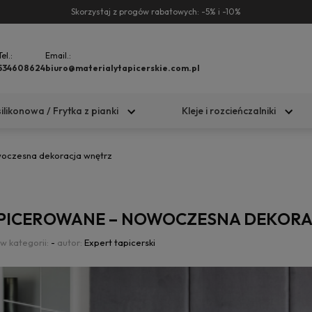
Skorzystaj z progów rabatowych: -5% i -10%
Tel.:
Email.:
534608624
biuro@materialytapicerskie.com.pl
silikonowa / Frytka z pianki
Kleje i rozcieńczalniki
woczesna dekoracja wnętrz
APICEROWANE – NOWOCZESNA DEKOR
w kategorii:
-
autor:
Expert tapicerski