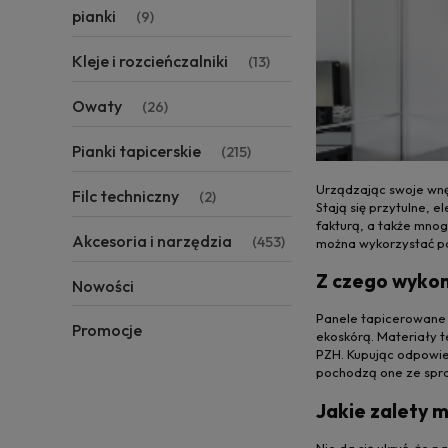
pianki
(9)
Kleje i rozcieńczalniki
(13)
Owaty
(26)
Pianki tapicerskie
(215)
Urządzając swoje wnęt
Filc techniczny
(2)
Stają się przytulne,
fakturą, a także mnog
Akcesoria i narzędzia
(453)
można wykorzystać pa
Z czego wyko
Nowości
Panele tapicerowane w
Promocje
ekoskórą. Materiały t
PZH. Kupując odpowie
pochodzą one ze spr
Jakie zalety 
Nie da się ukryć, że 