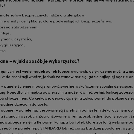
kty?
materiałów bezpiecznych, także dla alergików,
ie atesty i certyfikaty, które podkreślają ich bezpieczeństwo,
 przed zabrudzeniem,
ntuje,
zymaniu czystości,
 wygłuszającą,
rza.
ane – w jaki sposób je wykorzystać?
ępnych jest wiele modeli paneli tapicerowanych, dzięki czemu można z ni
kt do aranżacji wnętrz, jednak zastanawiasz się, gdzie najlepiej będzie on
y – panele ścienne mogą stanowić świetne wykończenie sypialni dziecięcej
czną. Ponadto ich miękka powierzchnia może również pełnić funkcję zabezp
ub stłuczeniem. Co ciekawe, decydując się na zakup paneli do pokoju dzi
padnie dzieciom do gustu.
, gabinet – panele tapicerowane są świetnym pomysłem dekoracyjnym do p
a ścianach wysokich. Zaaranżowanie w ten sposób jednej ściany sprawi, że w
nować będzie się na tle paneli kanapa lub fotel, które zostaną wybrane po
czególnie panele typu STANDARD lub też coraz bardziej popularne, wygł