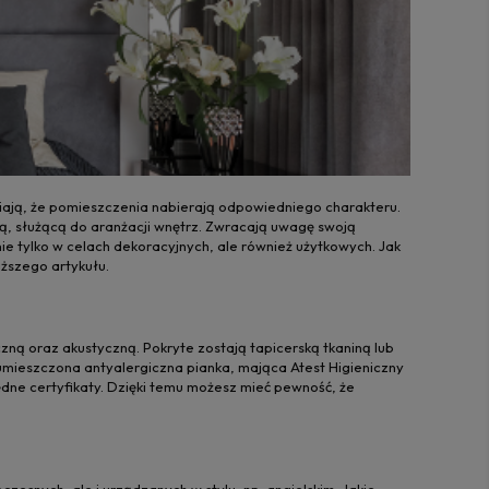
wiają, że pomieszczenia nabierają odpowiedniego charakteru.
ą, służącą do aranżacji wnętrz. Zwracają uwagę swoją
nie tylko w celach dekoracyjnych, ale również użytkowych. Jak
ższego artykułu.
zną oraz akustyczną. Pokryte zostają tapicerską tkaniną lub
 umieszczona antyalergiczna pianka, mająca Atest Higieniczny
ne certyfikaty. Dzięki temu możesz mieć pewność, że
zesnych, ale i urządzanych w stylu, np. angielskim. Jakie