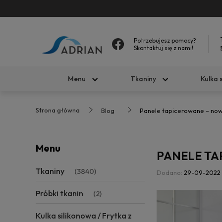
Potrzebujesz pomocy?
Skontaktuj się z nami!
Menu
Tkaniny
Kulka 
Strona główna
Blog
Panele tapicerowane – no
Menu
PANELE T
Tkaniny
(3840)
Dodano:
29-09-2022
Próbki tkanin
(2)
Kulka silikonowa / Frytka z