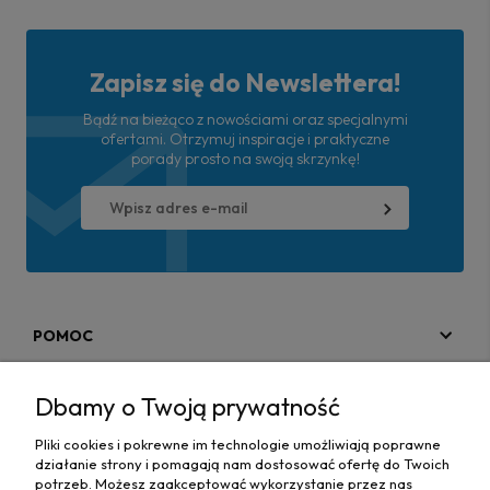
Zapisz się do Newslettera!
Bądź na bieżąco z nowościami oraz specjalnymi
ofertami. Otrzymuj inspiracje i praktyczne
porady prosto na swoją skrzynkę!
POMOC
MOJE KONTO
Dbamy o Twoją prywatność
PŁATNOŚCI I DOSTAWA
Pliki cookies i pokrewne im technologie umożliwiają poprawne
działanie strony i pomagają nam dostosować ofertę do Twoich
MAPA STRONY
potrzeb. Możesz zaakceptować wykorzystanie przez nas