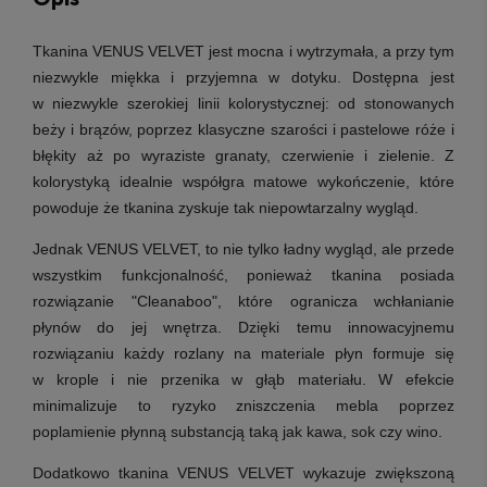
Tkanina VENUS VELVET jest mocna i wytrzymała, a przy tym
niezwykle miękka i przyjemna w dotyku. Dostępna jest
w niezwykle szerokiej linii kolorystycznej: od stonowanych
beży i brązów, poprzez klasyczne szarości i pastelowe róże i
błękity aż po wyraziste granaty, czerwienie i zielenie. Z
kolorystyką idealnie współgra matowe wykończenie, które
powoduje że tkanina zyskuje tak niepowtarzalny wygląd.
Jednak VENUS VELVET, to nie tylko ładny wygląd, ale przede
wszystkim funkcjonalność, ponieważ tkanina posiada
rozwiązanie "Cleanaboo", które ogranicza wchłanianie
płynów do jej wnętrza. Dzięki temu innowacyjnemu
rozwiązaniu każdy rozlany na materiale płyn formuje się
w krople i nie przenika w głąb materiału. W efekcie
minimalizuje to ryzyko zniszczenia mebla poprzez
poplamienie płynną substancją taką jak kawa, sok czy wino.
Dodatkowo tkanina VENUS VELVET wykazuje zwiększoną