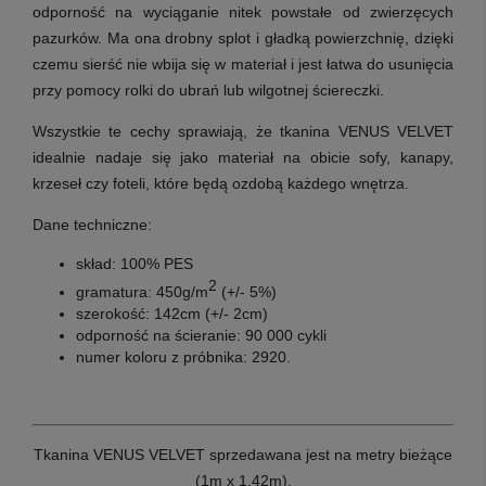
odporność na wyciąganie nitek powstałe od zwierzęcych
pazurków. Ma ona drobny splot i gładką powierzchnię, dzięki
czemu sierść nie wbija się w materiał i jest łatwa do usunięcia
przy pomocy rolki do ubrań lub wilgotnej ściereczki.
Wszystkie te cechy sprawiają, że tkanina VENUS VELVET
idealnie nadaje się jako materiał na obicie sofy, kanapy,
krzeseł czy foteli, które będą ozdobą każdego wnętrza.
Dane techniczne:
skład: 100% PES
2
gramatura: 450g/m
(+/- 5%)
szerokość: 142cm (+/- 2cm)
odporność na ścieranie: 90 000 cykli
numer koloru z próbnika: 2920.
Tkanina VENUS VELVET sprzedawana jest na metry bieżące
(1m x 1,42m).