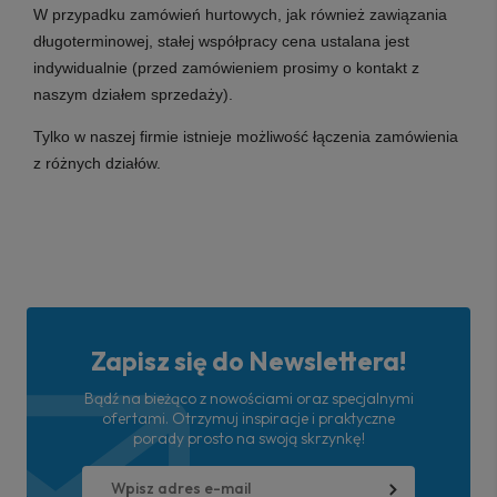
W przypadku zamówień hurtowych, jak również zawiązania
długoterminowej, stałej współpracy cena ustalana jest
indywidualnie (przed zamówieniem prosimy o kontakt z
naszym działem sprzedaży).
Tylko w naszej firmie istnieje możliwość łączenia zamówienia
z różnych działów.
Zapisz się do Newslettera!
Bądź na bieżąco z nowościami oraz specjalnymi
ofertami. Otrzymuj inspiracje i praktyczne
porady prosto na swoją skrzynkę!