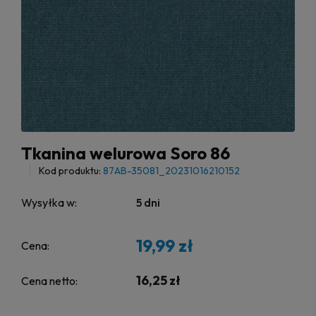
Tkanina welurowa Soro 86
Kod produktu:
87AB-35081_20231016210152
Wysyłka w:
5 dni
19,99 zł
Cena:
16,25 zł
Cena netto: