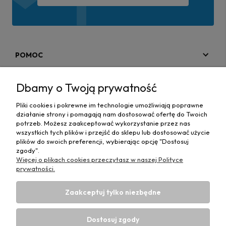
POMOC
MOJE KONTO
Dbamy o Twoją prywatność
PŁATNOŚCI I DOSTAWA
Pliki cookies i pokrewne im technologie umożliwiają poprawne
działanie strony i pomagają nam dostosować ofertę do Twoich
MAPA STRONY
potrzeb. Możesz zaakceptować wykorzystanie przez nas
wszystkich tych plików i przejść do sklepu lub dostosować użycie
plików do swoich preferencji, wybierając opcję "Dostosuj
INFORMACJE
zgody".
Więcej o plikach cookies przeczytasz w naszej Polityce
prywatności.
Zaakceptuj tylko niezbędne
Hurtownia materiałów tapicerskich Adrian
| ul. Chorzowska
50e, 44-100 Gliwice, woj. śląskie | E-mail:
Dostosuj zgody