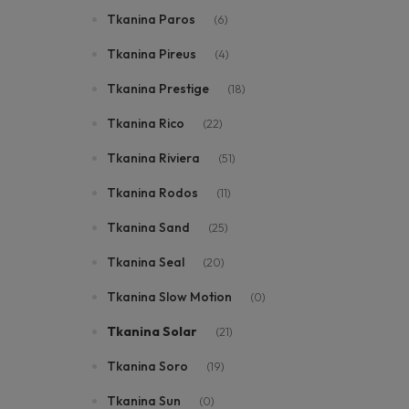
Tkanina Paros
(6)
Tkanina Pireus
(4)
Tkanina Prestige
(18)
Tkanina Rico
(22)
Tkanina Riviera
(51)
Tkanina Rodos
(11)
Tkanina Sand
(25)
Tkanina Seal
(20)
Tkanina Slow Motion
(0)
Tkanina Solar
(21)
Tkanina Soro
(19)
Tkanina Sun
(0)