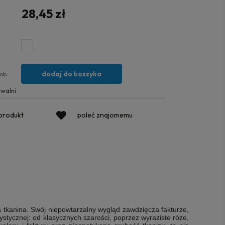
28,45 zł
dodaj do koszyka
mb
walni
 produkt
poleć znajomemu
 tkanina. Swój niepowtarzalny wygląd zawdzięcza fakturze,
stycznej: od klasycznych szarości, poprzez wyraziste róże,