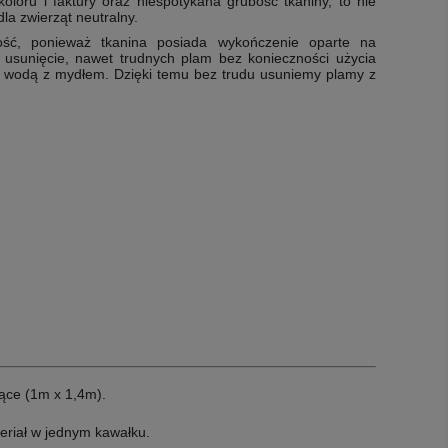
oloru i faktury oraz niespotykana grubość tkaniny, to nie
la zwierząt neutralny.
ość, ponieważ tkanina posiada wykończenie oparte na
 usunięcie, nawet trudnych plam bez konieczności użycia
 wodą z mydłem. Dzięki temu bez trudu usuniemy plamy z
ące (1m x 1,4m).
eriał w jednym kawałku.