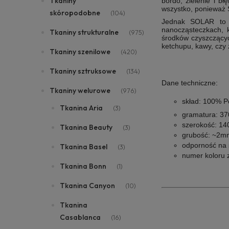
Tkaniny
bordo, zielenie i b
wszystko, ponieważ S
skóropodobne
(104)
Jednak
SOLAR to n
nanocząsteczkach, k
Tkaniny strukturalne
(975)
środków czyszczący
ketchupu, kawy, czy 
Tkaniny szenilowe
(420)
Tkaniny sztruksowe
(134)
Dane techniczne:
Tkaniny welurowe
(976)
skład: 100% P
Tkanina Aria
(3)
gramatura: 3
szerokość: 14
Tkanina Beauty
(3)
grubość: ~2m
odporność na 
Tkanina Basel
(3)
numer koloru 
Tkanina Bonn
(1)
Tkanina Canyon
(10)
Tkanina
Casablanca
(16)