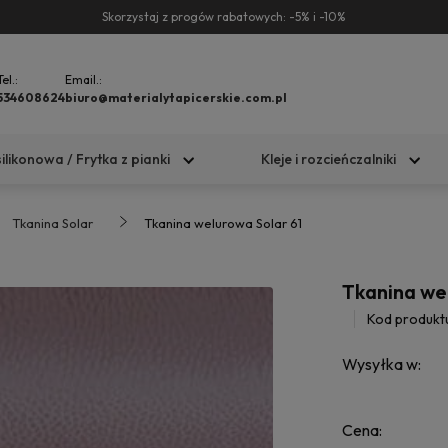
Skorzystaj z progów rabatowych: -5% i -10%
Tel.:
Email.:
534608624
biuro@materialytapicerskie.com.pl
silikonowa / Frytka z pianki
Kleje i rozcieńczalniki
Tkanina Solar
Tkanina welurowa Solar 61
Tkanina we
Kod produkt
Wysyłka w:
Cena: