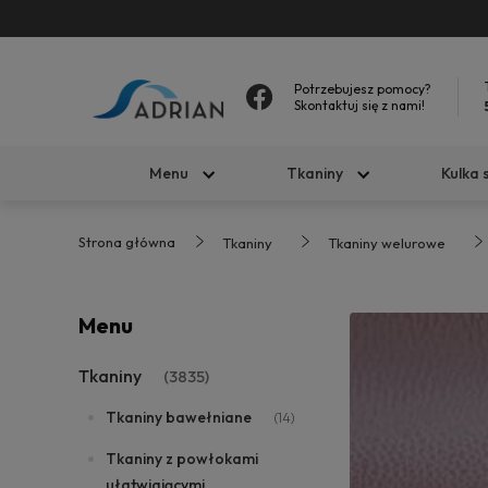
Potrzebujesz pomocy?
Skontaktuj się z nami!
Menu
Tkaniny
Kulka 
Strona główna
Tkaniny
Tkaniny welurowe
Menu
Tkaniny
(3835)
Tkaniny bawełniane
(14)
Tkaniny z powłokami
ułatwiającymi