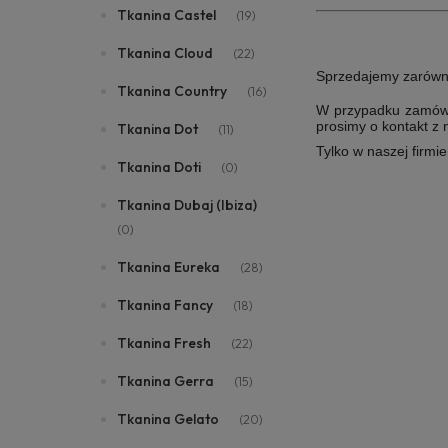
Tkanina Castel
(19)
Tkanina Cloud
(22)
Sprzedajemy zarówno i
Tkanina Country
(16)
W przypadku zamówie
prosimy o kontakt z
Tkanina Dot
(11)
Tylko w naszej firmi
Tkanina Doti
(0)
Tkanina Dubaj (Ibiza)
(0)
Tkanina Eureka
(28)
Tkanina Fancy
(18)
Tkanina Fresh
(22)
Tkanina Gerra
(15)
Tkanina Gelato
(20)