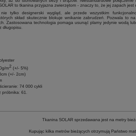
łękity, aż do stonowanych beży i brązów. Niestandardowe połączenie k
OLAR to tkanina przyjazna zwierzętom - znaczy to, że jej zapach jest d
ie tylko designerski wygląd, ale przede wszystkim funkcjonaln
tórych skład skutecznie blokuje wnikanie zabrudzeń. Pozwala to na
ch. Zastosowana technologia pomaga usunąć plamy jedynie wodą lub
z długopisu.
olyester
2
70g/m
(+/- 5%)
0cm (+/- 2cm)
m
ścieranie: 74 000
cykli
z próbnika: 61
.
Tkanina SOLAR sprzedawana jest na metry bież
Kupując kilka metrów bieżących otrzymują Państwo mat