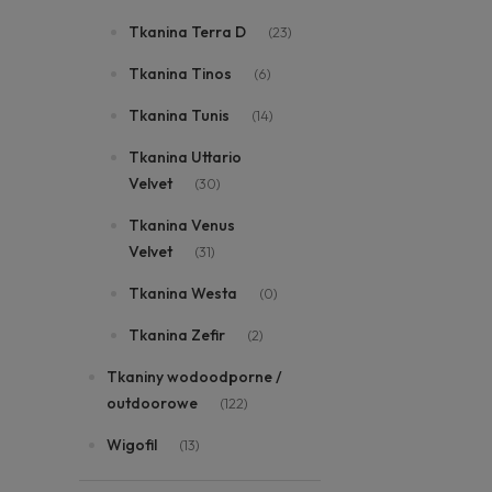
Tkanina Terra D
(23)
Tkanina Tinos
(6)
Tkanina Tunis
(14)
Tkanina Uttario
Velvet
(30)
Tkanina Venus
Velvet
(31)
Tkanina Westa
(0)
Tkanina Zefir
(2)
Tkaniny wodoodporne /
outdoorowe
(122)
Wigofil
(13)