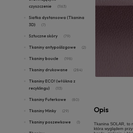
czyszczenie
(1163)
Siatka dystansowa (Tkanina
3D)
(7)
Sztuczne skóry
(79)
Tkaniny antypoślizgowe
(2)
Tkaniny boucle
(198)
Tkaniny drukowane
(284)
Tkaniny ECO! (włókna z
recyklingu)
(113)
Tkaniny Futerkowe
(80)
Opis
Tkaniny Minky
(29)
Tkaniny poszewkowe
(1)
Tkanina SOLAR, to n
która wyglądem przyp