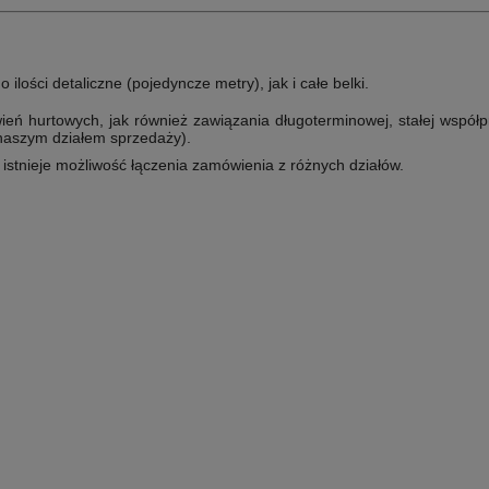
lości detaliczne (pojedyncze metry), jak i całe belki.
ń hurtowych, jak również zawiązania długoterminowej, stałej współp
 naszym działem sprzedaży).
e istnieje możliwość łączenia zamówienia z różnych działów.