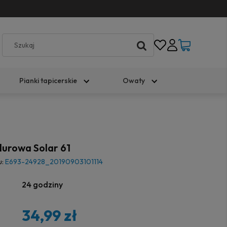
Pianki tapicerskie
Owaty
lurowa Solar 61
u:
E693-24928_20190903101114
24 godziny
34,99 zł