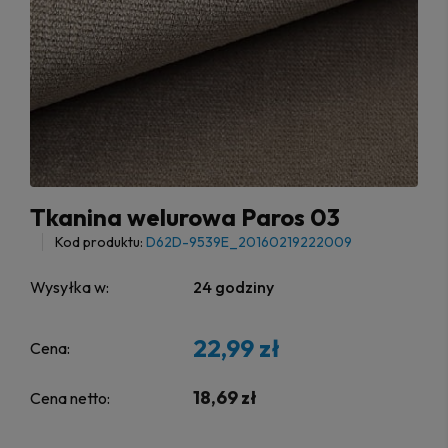
Tkanina welurowa Paros 03
Kod produktu:
D62D-9539E_20160219222009
Wysyłka w:
24 godziny
22,99 zł
Cena:
18,69 zł
Cena netto: