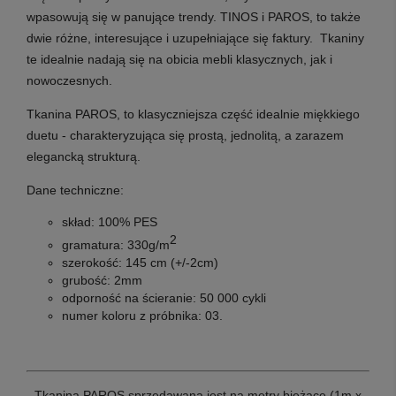
wpasowują się w panujące trendy. TINOS i PAROS, to także
dwie różne, interesujące i uzupełniające się faktury. Tkaniny
te idealnie nadają się na obicia mebli klasycznych, jak i
nowoczesnych.
Tkanina PAROS, to klasyczniejsza część idealnie miękkiego
duetu - charakteryzująca się prostą, jednolitą, a zarazem
elegancką strukturą.
Dane techniczne:
skład:
100% PES
2
gramatura:
330g/m
szerokość:
145 cm (+/-2cm)
grubość:
2mm
odporność na ścieranie:
50 000 cykli
numer koloru z próbnika:
03.
Tkanina PAROS sprzedawana jest na metry bieżące (1m x