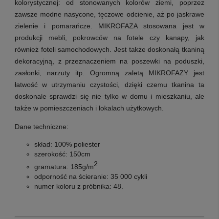
kolorystycznej: od stonowanych kolorów ziemi, poprzez
zawsze modne nasycone, tęczowe odcienie, aż po jaskrawe
zielenie i pomarańcze. MIKROFAZA stosowana jest w
produkcji mebli, pokrowców na fotele czy kanapy, jak
również foteli samochodowych. Jest także doskonałą tkaniną
dekoracyjną, z przeznaczeniem na poszewki na poduszki,
zasłonki, narzuty itp. Ogromną zaletą MIKROFAZY jest
łatwość w utrzymaniu czystości, dzięki czemu tkanina ta
doskonale sprawdzi się nie tylko w domu i mieszkaniu, ale
także w pomieszczeniach i lokalach użytkowych.
Dane techniczne:
skład:
100% poliester
szerokość:
150cm
2
gramatura: 185
g/m
odporność na ścieranie: 35
000 cykli
numer koloru z próbnika: 48.