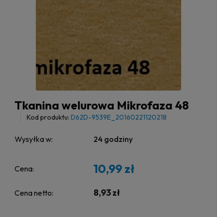
Tkanina welurowa Mikrofaza 48
Kod produktu:
D62D-9539E_20160221120218
Wysyłka w:
24 godziny
10,99 zł
Cena:
8,93 zł
Cena netto: