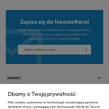
Zapisz się do Newslettera!
Bądź na bieżąco z nowościami oraz specjalnymi
ofertami. Otrzymuj inspiracje i praktyczne
porady prosto na swoją skrzynkę!
POMOC
MOJE KONTO
Dbamy o Twoją prywatność
PŁATNOŚCI I DOSTAWA
Pliki cookies i pokrewne im technologie umożliwiają poprawne
działanie strony i pomagają nam dostosować ofertę do Twoich