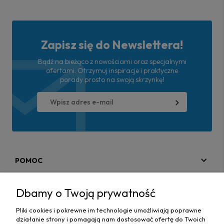
Zapisz się do Newslettera!
Bądź na bieżąco z nowościami oraz specjalnymi
ofertami. Otrzymuj inspiracje i praktyczne
porady prosto na swoją skrzynkę!
POMOC
MOJE KONTO
Dbamy o Twoją prywatność
PŁATNOŚCI I DOSTAWA
Pliki cookies i pokrewne im technologie umożliwiają poprawne
działanie strony i pomagają nam dostosować ofertę do Twoich