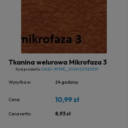
Tkanina welurowa Mikrofaza 3
Kod produktu:
D62D-9539E_20160221120531
Wysyłka w:
24 godziny
10,99 zł
Cena:
8,93 zł
Cena netto: