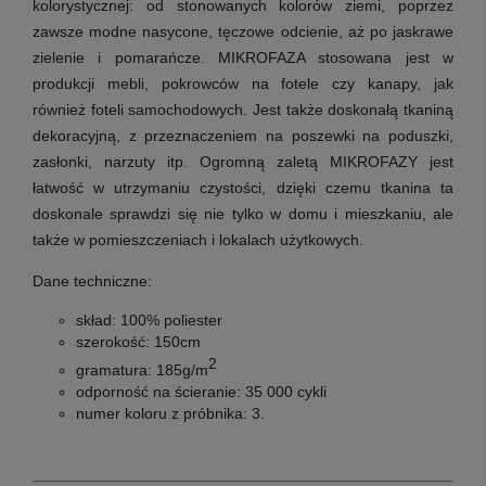
kolorystycznej: od stonowanych kolorów ziemi, poprzez
zawsze modne nasycone, tęczowe odcienie, aż po jaskrawe
zielenie i pomarańcze. MIKROFAZA stosowana jest w
produkcji mebli, pokrowców na fotele czy kanapy, jak
również foteli samochodowych. Jest także doskonałą tkaniną
dekoracyjną, z przeznaczeniem na poszewki na poduszki,
zasłonki, narzuty itp. Ogromną zaletą MIKROFAZY jest
łatwość w utrzymaniu czystości, dzięki czemu tkanina ta
doskonale sprawdzi się nie tylko w domu i mieszkaniu, ale
także w pomieszczeniach i lokalach użytkowych.
Dane techniczne:
skład:
100% poliester
szerokość:
150cm
2
gramatura: 185
g/m
odporność na ścieranie: 35
000 cykli
numer koloru z próbnika: 3.