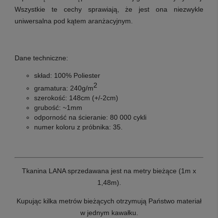
Wszystkie te cechy sprawiają, że jest ona niezwykle
uniwersalna pod kątem aranżacyjnym.
Dane techniczne:
skład: 100% Poliester
2
gramatura: 240g/m
szerokość: 148cm (+/-2cm)
grubość: ~1mm
odporność na ścieranie: 80 000 cykli
numer koloru z próbnika: 35.
Tkanina LANA sprzedawana jest na metry bieżące (1m x
1,48m).
Kupując kilka metrów bieżących otrzymują Państwo materiał
w jednym kawałku.