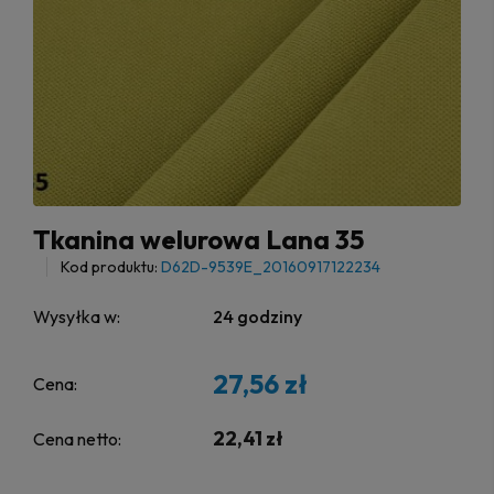
Tkanina welurowa Lana 35
Kod produktu:
D62D-9539E_20160917122234
Wysyłka w:
24 godziny
27,56 zł
Cena:
22,41 zł
Cena netto: