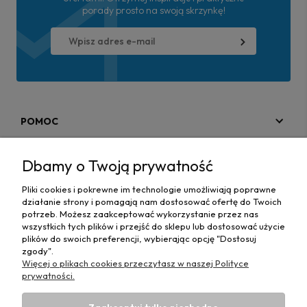
porady prosto na swoją skrzynkę!
POMOC
MOJE KONTO
Dbamy o Twoją prywatność
PŁATNOŚCI I DOSTAWA
Pliki cookies i pokrewne im technologie umożliwiają poprawne
działanie strony i pomagają nam dostosować ofertę do Twoich
MAPA STRONY
potrzeb. Możesz zaakceptować wykorzystanie przez nas
wszystkich tych plików i przejść do sklepu lub dostosować użycie
plików do swoich preferencji, wybierając opcję "Dostosuj
INFORMACJE
zgody".
Więcej o plikach cookies przeczytasz w naszej Polityce
prywatności.