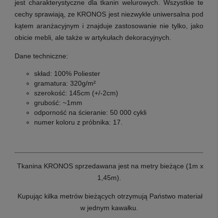
jest charakterystyczne dla tkanin welurowych. Wszystkie te
cechy sprawiają, ze KRONOS jest niezwykle uniwersalna pod
kątem aranżacyjnym i znajduje zastosowanie nie tylko, jako
obicie mebli, ale także w
artykułach dekoracyjnych.
Dane techniczne:
skład: 100% Poliester
gramatura: 320g/m²
szerokość: 145cm (+/-2cm)
grubość: ~1mm
odporność na ścieranie: 50 000 cykli
numer koloru z próbnika: 17.
T
kanina KRONOS sprzedawana jest na metry bieżące (1m x
1,45m).
Kupując kilka metrów bieżących otrzymują Państwo materiał
w jednym kawałku.