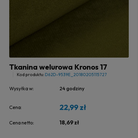
Tkanina welurowa Kronos 17
Kod produktu:
D62D-9539E_20180205115727
Wysyłka w:
24 godziny
22,99 zł
Cena:
18,69 zł
Cena netto: