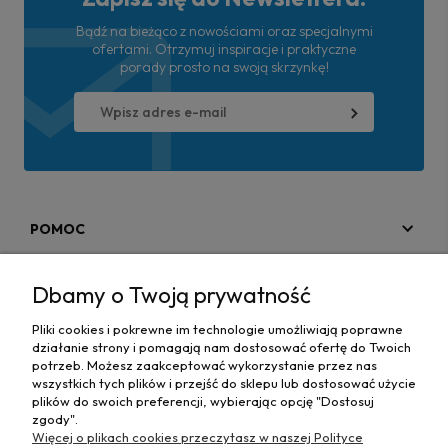
Bądź na bieżąco z nowościami oraz specjalnymi
ofertami. Otrzymuj inspiracje i praktyczne
porady prosto na swoją skrzynkę!
POMOC
MOJE KONTO
Dbamy o Twoją prywatność
PŁATNOŚCI I DOSTAWA
Pliki cookies i pokrewne im technologie umożliwiają poprawne
działanie strony i pomagają nam dostosować ofertę do Twoich
MAPA STRONY
potrzeb. Możesz zaakceptować wykorzystanie przez nas
wszystkich tych plików i przejść do sklepu lub dostosować użycie
plików do swoich preferencji, wybierając opcję "Dostosuj
INFORMACJE
zgody".
Więcej o plikach cookies przeczytasz w naszej Polityce