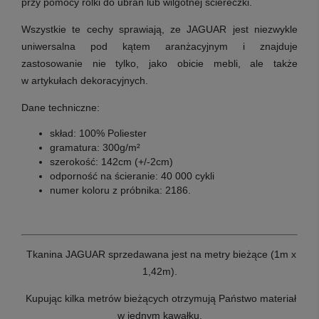
przy pomocy rolki do ubrań lub wilgotnej ściereczki.
Wszystkie te cechy sprawiają, ze JAGUAR jest niezwykle
uniwersalna pod kątem aranżacyjnym i znajduje
zastosowanie nie tylko, jako obicie mebli, ale także
w
artykułach dekoracyjnych.
Dane techniczne:
skład: 100% Poliester
gramatura: 300g/m²
szerokość: 142cm (+/-2cm)
odporność na ścieranie: 40 000 cykli
numer koloru z próbnika: 2186.
T
kanina JAGUAR sprzedawana jest na metry bieżące (1m x
1,42m).
Kupując kilka metrów bieżących otrzymują Państwo materiał
w jednym kawałku.