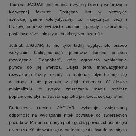
Tkanina JAGUAR jest mocną i zwartą tkaniną welurową o
klasycznej fakturze.
Dostępna jest w niezwykle
szerokiej gamie kolorystycznej: od klasycznych beży i
brązów, poprzez wyraziste zielenie, granaty i czerwienie,
pastelowe róże i błękity aż po klasyczne szarości.
Jednak JAGUAR, to nie tylko ładny wygląd, ale przede
wszystkim funkcjonalność, ponieważ tkanina posiada
rozwiązanie "Cleanaboo", które ogranicza wchłanianie
płynów do jej wnętrza. Dzięki temu innowacyjnemu
rozwiązaniu każdy rozlany na materiale płyn formuje się
w krople i nie przenika w głąb materiału. W efekcie
minimalizuje to ryzyko zniszczenia mebla poprzez
poplamienie płynną substancją taką jak kawa, sok czy wino.
Dodatkowo tkanina JAGUAR wykazuje zwiększoną
odporność na wyciąganie nitek powstałe od zwierzęcych
pazurków. Ma ona drobny splot i gładką powierzchnię, dzięki
czemu sierść nie wbija się w materiał i jest łatwa do usunięcia