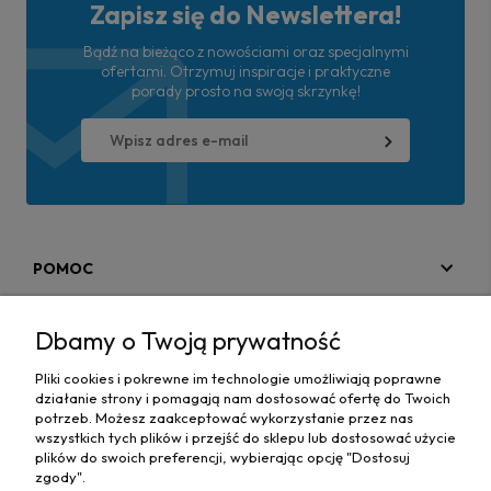
Zapisz się do Newslettera!
Bądź na bieżąco z nowościami oraz specjalnymi
ofertami. Otrzymuj inspiracje i praktyczne
porady prosto na swoją skrzynkę!
POMOC
MOJE KONTO
Dbamy o Twoją prywatność
PŁATNOŚCI I DOSTAWA
Pliki cookies i pokrewne im technologie umożliwiają poprawne
działanie strony i pomagają nam dostosować ofertę do Twoich
MAPA STRONY
potrzeb. Możesz zaakceptować wykorzystanie przez nas
wszystkich tych plików i przejść do sklepu lub dostosować użycie
plików do swoich preferencji, wybierając opcję "Dostosuj
INFORMACJE
zgody".