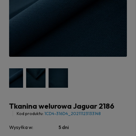
Tkanina welurowa Jaguar 2186
Kod produktu:
1CD4-316D4_20211123133148
Wysyłka w:
5 dni