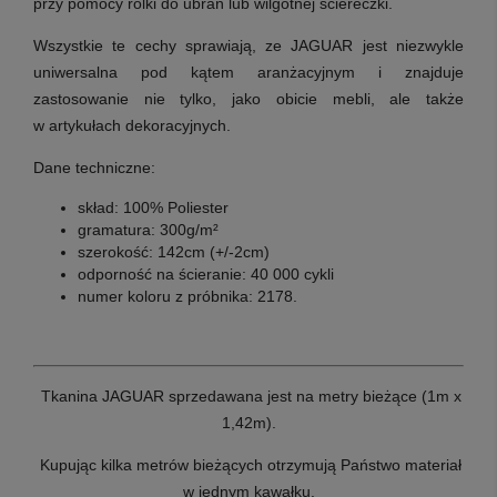
przy pomocy rolki do ubrań lub wilgotnej ściereczki.
Wszystkie te cechy sprawiają, ze JAGUAR jest niezwykle
uniwersalna pod kątem aranżacyjnym i znajduje
zastosowanie nie tylko, jako obicie mebli, ale także
w
artykułach dekoracyjnych.
Dane techniczne:
skład: 100% Poliester
gramatura: 300g/m²
szerokość: 142cm (+/-2cm)
odporność na ścieranie: 40 000 cykli
numer koloru z próbnika: 2178.
T
kanina JAGUAR sprzedawana jest na metry bieżące (1m x
1,42m).
Kupując kilka metrów bieżących otrzymują Państwo materiał
w jednym kawałku.