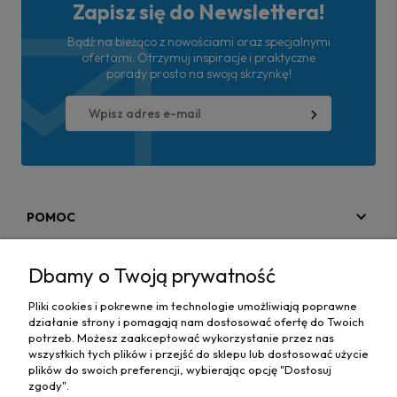
Zapisz się do Newslettera!
Bądź na bieżąco z nowościami oraz specjalnymi
ofertami. Otrzymuj inspiracje i praktyczne
porady prosto na swoją skrzynkę!
POMOC
MOJE KONTO
Dbamy o Twoją prywatność
PŁATNOŚCI I DOSTAWA
Pliki cookies i pokrewne im technologie umożliwiają poprawne
działanie strony i pomagają nam dostosować ofertę do Twoich
MAPA STRONY
potrzeb. Możesz zaakceptować wykorzystanie przez nas
wszystkich tych plików i przejść do sklepu lub dostosować użycie
plików do swoich preferencji, wybierając opcję "Dostosuj
INFORMACJE
zgody".