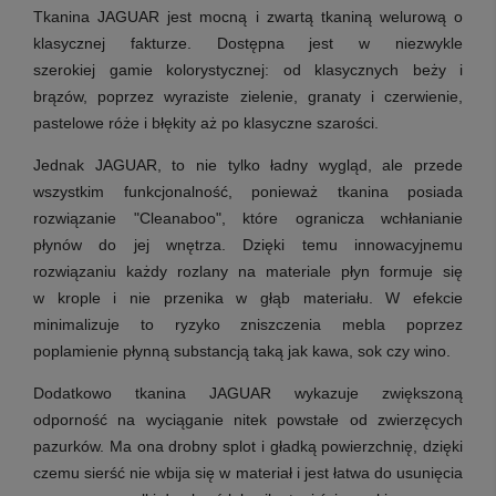
Tkanina JAGUAR jest mocną i zwartą tkaniną welurową o
klasycznej fakturze.
Dostępna jest w niezwykle
szerokiej gamie kolorystycznej: od klasycznych beży i
brązów, poprzez wyraziste zielenie, granaty i czerwienie,
pastelowe róże i błękity aż po klasyczne szarości.
Jednak JAGUAR, to nie tylko ładny wygląd, ale przede
wszystkim funkcjonalność, ponieważ tkanina posiada
rozwiązanie "Cleanaboo", które ogranicza wchłanianie
płynów do jej wnętrza. Dzięki temu innowacyjnemu
rozwiązaniu każdy rozlany na materiale płyn formuje się
w krople i nie przenika w głąb materiału. W efekcie
minimalizuje to ryzyko zniszczenia mebla poprzez
poplamienie płynną substancją taką jak kawa, sok czy wino.
Dodatkowo tkanina JAGUAR wykazuje zwiększoną
odporność na wyciąganie nitek powstałe od zwierzęcych
pazurków. Ma ona drobny splot i gładką powierzchnię, dzięki
czemu sierść nie wbija się w materiał i jest łatwa do usunięcia