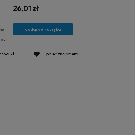
26,01 zł
dodaj do koszyka
mb
walni
 produkt
poleć znajomemu