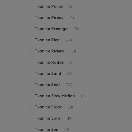
Tkanina Paros
(6)
Tkanina Pireus
(4)
Tkanina Prestige
(18)
Tkanina Rico
(22)
Tkanina Riviera
(51)
Tkanina Rodos
(11)
Tkanina Sand
(25)
Tkanina Seal
(20)
Tkanina Slow Motion
(0)
Tkanina Solar
(21)
Tkanina Soro
(19)
Tkanina Sun
(0)