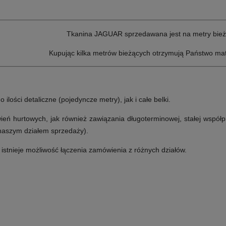
T
kanina JAGUAR sprzedawana jest na metry bież
Kupując kilka metrów bieżących otrzymują Państwo mat
lości detaliczne (pojedyncze metry), jak i całe belki.
ń hurtowych, jak również zawiązania długoterminowej, stałej współp
 naszym działem sprzedaży).
e istnieje możliwość łączenia zamówienia z różnych działów.