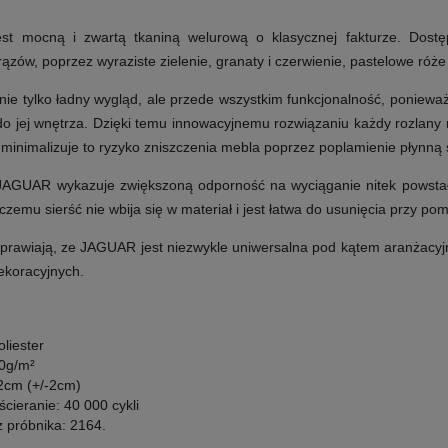
t mocną i zwartą tkaniną welurową o klasycznej fakturze.
Dostęp
ązów, poprzez wyraziste zielenie, granaty i czerwienie, pastelowe róże 
ie tylko ładny wygląd, ale przede wszystkim funkcjonalność, ponieważ
o jej wnętrza. Dzięki temu innowacyjnemu rozwiązaniu każdy rozlany na
 minimalizuje to ryzyko zniszczenia mebla poprzez poplamienie płynną 
JAGUAR wykazuje zwiększoną odporność na wyciąganie nitek powstałe
czemu sierść nie wbija się w materiał i jest łatwa do usunięcia przy pom
prawiają, ze JAGUAR jest niezwykle uniwersalna pod kątem aranżacyjnym
ekoracyjnych.
liester
0g/m²
2cm (+/-2cm)
cieranie: 40 000 cykli
z próbnika: 2164.