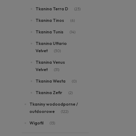
Tkanina Terra D
(23)
Tkanina Tinos
(6)
Tkanina Tunis
(14)
Tkanina Uttario
Velvet
(30)
Tkanina Venus
Velvet
(31)
Tkanina Westa
(0)
Tkanina Zefir
(2)
Tkaniny wodoodporne /
outdoorowe
(122)
Wigofil
(13)