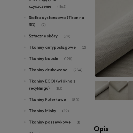
czyszczenie
(1163)
Siatka dystansowa (Tkanina
3D)
(7)
Sztuczne skóry
(79)
Tkaniny antypoślizgowe
(2)
Tkaniny boucle
(198)
Tkaniny drukowane
(284)
Tkaniny ECO! (włókna z
recyklingu)
(113)
Tkaniny Futerkowe
(80)
Tkaniny Minky
(29)
Tkaniny poszewkowe
(1)
Opis