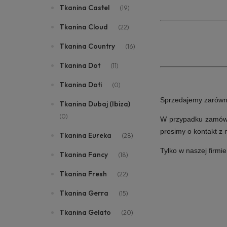
Tkanina Castel
(19)
Tkanina Cloud
(22)
Tkanina Country
(16)
Tkanina Dot
(11)
Tkanina Doti
(0)
Sprzedajemy zarówno i
Tkanina Dubaj (Ibiza)
(0)
W przypadku zamówie
prosimy o kontakt z
Tkanina Eureka
(28)
Tylko w naszej firmi
Tkanina Fancy
(18)
Tkanina Fresh
(22)
Tkanina Gerra
(15)
Tkanina Gelato
(20)