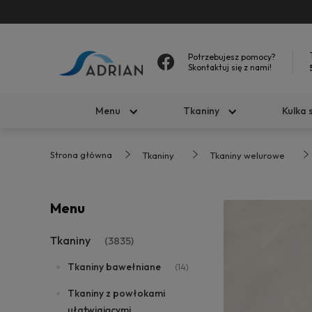
Potrzebujesz pomocy?
Skontaktuj się z nami!
Menu
Tkaniny
Kulka 
Strona główna
Tkaniny
Tkaniny welurowe
Menu
Tkaniny
(3835)
Tkaniny bawełniane
(14)
Tkaniny z powłokami
ułatwiającymi