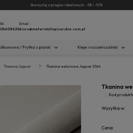
Skorzystaj z progów rabatowych: -5% i -10%
Tel.:
Email.:
534608624
biuro@materialytapicerskie.com.pl
silikonowa / Frytka z pianki
Kleje i rozcieńczalniki
Tkanina Jaguar
Tkanina welurowa Jaguar 2164
Tkanina we
Kod produkt
Wysyłka w:
Cena: