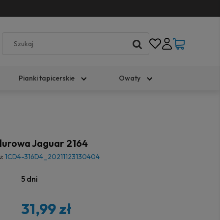
Pianki tapicerskie
Owaty
lurowa Jaguar 2164
u:
1CD4-316D4_20211123130404
5 dni
31,99 zł