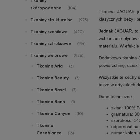
Tkaniny
skóropodobne
(104)
Tkanina JAGUAR jes
klasycznych beży i br
Tkaniny strukturalne
(975)
Jednak JAGUAR, to n
Tkaniny szenilowe
(420)
wchłanianie płynów d
Tkaniny sztruksowe
(134)
materiału. W efekcie
Tkaniny welurowe
(976)
Dodatkowo tkanina 
powierzchnię, dzięki 
Tkanina Aria
(3)
Wszystkie te cechy s
Tkanina Beauty
(3)
także w
artykułach d
Tkanina Basel
(3)
Dane techniczne:
Tkanina Bonn
(1)
skład: 100% Po
Tkanina Canyon
(10)
gramatura: 30
szerokość: 14
Tkanina
odporność na ś
Casablanca
(16)
numer koloru 