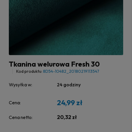
Tkanina welurowa Fresh 30
Kod produktu:
8D54-10482_20180219113547
Wysyłka w:
24 godziny
24,99 zł
Cena:
20,32 zł
Cena netto: