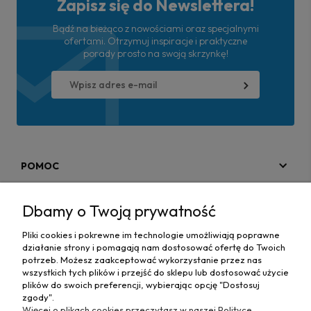
Zapisz się do Newslettera!
Bądź na bieżąco z nowościami oraz specjalnymi
ofertami. Otrzymuj inspiracje i praktyczne
porady prosto na swoją skrzynkę!
POMOC
MOJE KONTO
Dbamy o Twoją prywatność
PŁATNOŚCI I DOSTAWA
Pliki cookies i pokrewne im technologie umożliwiają poprawne
działanie strony i pomagają nam dostosować ofertę do Twoich
MAPA STRONY
potrzeb. Możesz zaakceptować wykorzystanie przez nas
wszystkich tych plików i przejść do sklepu lub dostosować użycie
plików do swoich preferencji, wybierając opcję "Dostosuj
INFORMACJE
zgody".
Więcej o plikach cookies przeczytasz w naszej Polityce