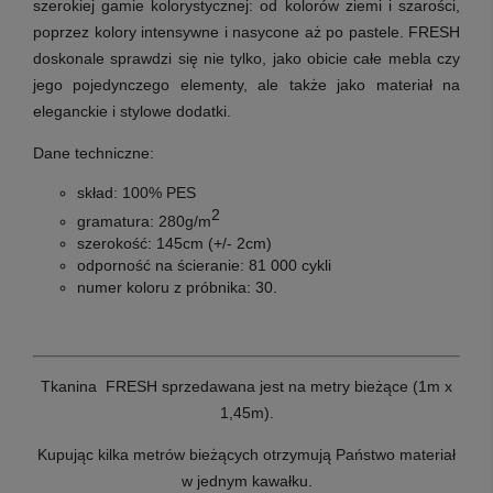
szerokiej gamie kolorystycznej: od kolorów ziemi i szarości,
poprzez kolory intensywne i nasycone aż po pastele. FRESH
doskonale sprawdzi się nie tylko, jako obicie całe mebla czy
jego pojedynczego elementy, ale także jako materiał na
eleganckie i stylowe dodatki.
Dane techniczne:
skład: 100% PES
2
gramatura: 280g/m
szerokość: 145cm (+/- 2cm)
odporność na ścieranie: 81 000 cykli
numer koloru z próbnika: 30.
Tkanina FRESH sprzedawana jest na metry bieżące (1m x
1,45m).
Kupując kilka metrów bieżących otrzymują Państwo materiał
w jednym kawałku.