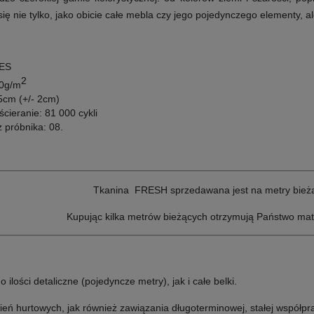
ię nie tylko, jako obicie całe mebla czy jego pojedynczego elementy, ale
PES
2
80g/m
5cm (+/- 2cm)
cieranie: 81 000 cykli
 próbnika: 08.
Tkanina FRESH sprzedawana jest na metry bieżą
Kupując kilka metrów bieżących otrzymują Państwo mat
lości detaliczne (pojedyncze metry), jak i całe belki.
ń hurtowych, jak również zawiązania długoterminowej, stałej współpr