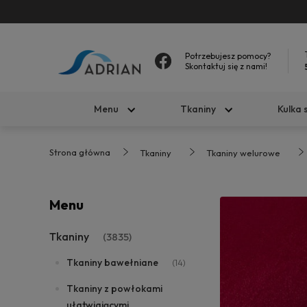
Potrzebujesz pomocy?
Skontaktuj się z nami!
Menu
Tkaniny
Kulka 
Strona główna
Tkaniny
Tkaniny welurowe
Menu
Tkaniny
(3835)
Tkaniny bawełniane
(14)
Tkaniny z powłokami
ułatwiającymi