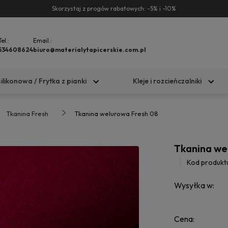
Skorzystaj z progów rabatowych: -5% i -10%
Tel.:
Email.:
534608624
biuro@materialytapicerskie.com.pl
silikonowa / Frytka z pianki
Kleje i rozcieńczalniki
Tkanina Fresh
Tkanina welurowa Fresh 08
Tkanina we
Kod produkt
Wysyłka w:
Cena: