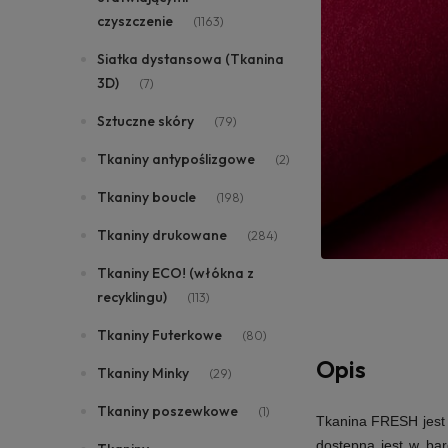
czyszczenie
(1163)
Siatka dystansowa (Tkanina
3D)
(7)
Sztuczne skóry
(79)
Tkaniny antypoślizgowe
(2)
Tkaniny boucle
(198)
Tkaniny drukowane
(284)
Tkaniny ECO! (włókna z
recyklingu)
(113)
Tkaniny Futerkowe
(80)
Opis
Tkaniny Minky
(29)
Tkaniny poszewkowe
(1)
Tkanina FRESH jest m
dostępna jest w bar