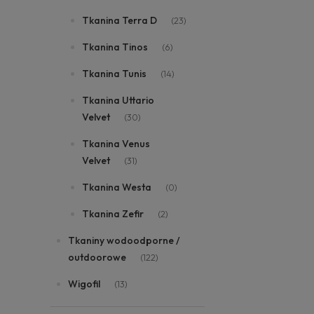
Tkanina Terra D
(23)
Tkanina Tinos
(6)
Tkanina Tunis
(14)
Tkanina Uttario
Velvet
(30)
Tkanina Venus
Velvet
(31)
Tkanina Westa
(0)
Tkanina Zefir
(2)
Tkaniny wodoodporne /
outdoorowe
(122)
Wigofil
(13)