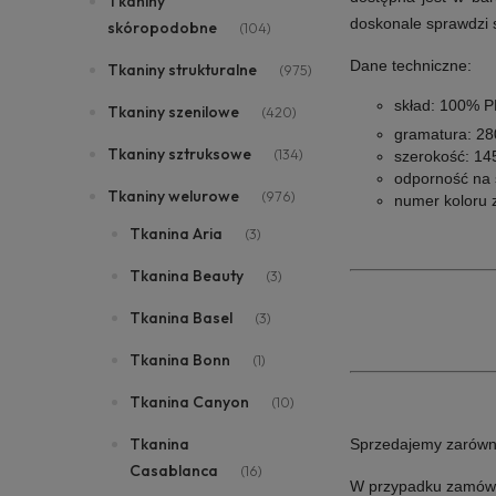
Tkaniny
doskonale sprawdzi s
skóropodobne
(104)
Dane techniczne:
Tkaniny strukturalne
(975)
skład: 100% 
Tkaniny szenilowe
(420)
gramatura: 2
Tkaniny sztruksowe
(134)
szerokość: 14
odporność na ś
Tkaniny welurowe
(976)
numer koloru z
Tkanina Aria
(3)
Tkanina Beauty
(3)
Tkanina Basel
(3)
Tkanina Bonn
(1)
Tkanina Canyon
(10)
Tkanina
Sprzedajemy zarówno i
Casablanca
(16)
W przypadku zamówie