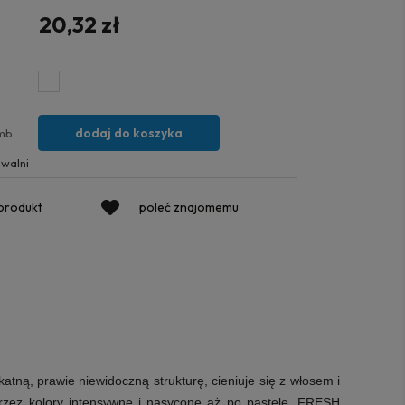
20,32 zł
dodaj do koszyka
mb
walni
 produkt
poleć znajomemu
tną, prawie niewidoczną strukturę, cieniuje się z włosem i
oprzez kolory intensywne i nasycone aż po pastele. FRESH