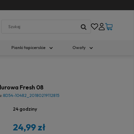
Pianki tapicerskie
Owaty
lurowa Fresh 08
u:
8D54-10482_20180219112815
24 godziny
24,99 zł