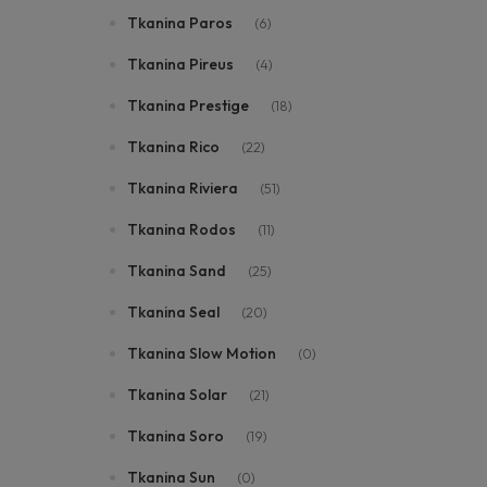
Tkanina Paros
(6)
Tkanina Pireus
(4)
Tkanina Prestige
(18)
Tkanina Rico
(22)
Tkanina Riviera
(51)
Tkanina Rodos
(11)
Tkanina Sand
(25)
Tkanina Seal
(20)
Tkanina Slow Motion
(0)
Tkanina Solar
(21)
Tkanina Soro
(19)
Tkanina Sun
(0)