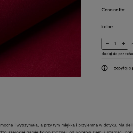
Cena netto:
kolor:
dodaj do przecho
zapytaj o
ocna i wytrzymała, a przy tym miękka i przyjemna w dotyku. Ma delika
dzo szerokiej gamie kolorystycznej: od kolorów ziemi i szarości, p