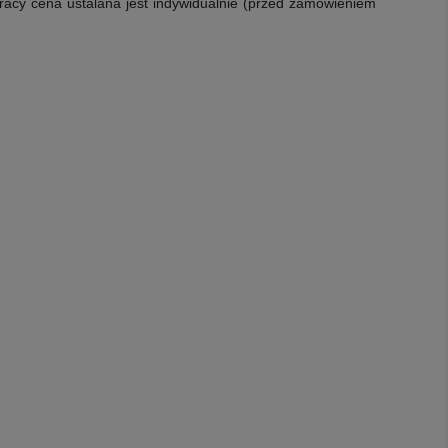
racy cena ustalana jest indywidualnie (przed zamówieniem