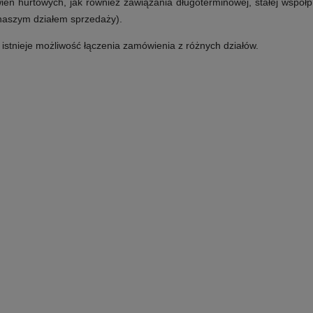
ń hurtowych, jak również zawiązania długoterminowej, stałej współp
 naszym działem sprzedaży).
e istnieje możliwość łączenia zamówienia z różnych działów.