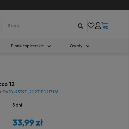
Pianki tapicerskie
Owaty
cco 12
u:
D62D-9539E_20231110213126
5 dni
33,99 zł