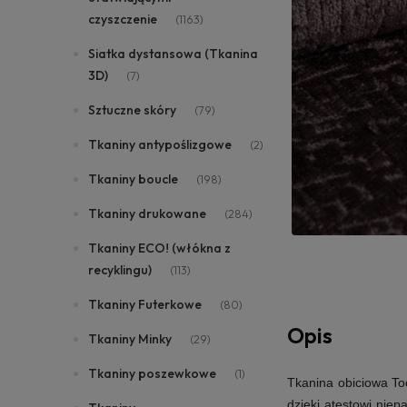
czyszczenie
(1163)
Siatka dystansowa (Tkanina
3D)
(7)
Sztuczne skóry
(79)
Tkaniny antypoślizgowe
(2)
Tkaniny boucle
(198)
Tkaniny drukowane
(284)
Tkaniny ECO! (włókna z
recyklingu)
(113)
Tkaniny Futerkowe
(80)
Opis
Tkaniny Minky
(29)
Tkaniny poszewkowe
(1)
Tkanina obiciowa To
dzięki atestowi niep