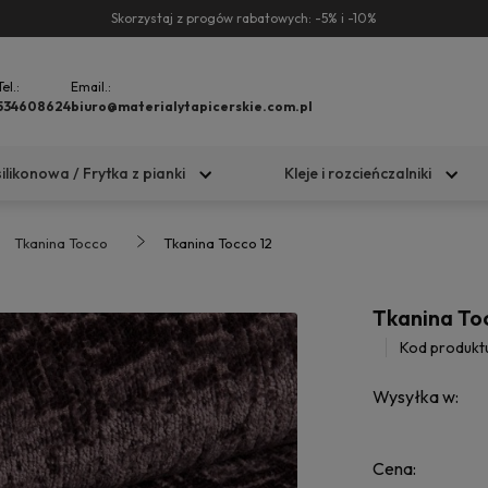
Skorzystaj z progów rabatowych: -5% i -10%
Tel.:
Email.:
534608624
biuro@materialytapicerskie.com.pl
silikonowa / Frytka z pianki
Kleje i rozcieńczalniki
Tkanina Tocco
Tkanina Tocco 12
Tkanina To
Kod produkt
Wysyłka w:
Cena: