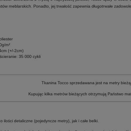
tów meblarskich. Ponadto, jej trwałość zapewnia długotrwałe zadowol
liester
0g/m²
4cm (+/-2cm)
cieranie: 35 000 cykli
Tkanina Tocco sprzedawana jest na metry bieżą
Kupując kilka metrów bieżących otrzymują Państwo mat
lości detaliczne (pojedyncze metry), jak i całe belki.