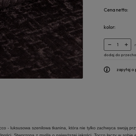
Cena netto:
kolor:
dodaj do przecho
zapytaj o
cco
- luksusowa szenilowa tkanina, która nie tylko zachwyca swoją pr
alności. Stworzona z myślą o najwyższej jakości, Tocco łączy w sobie 