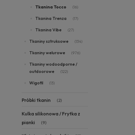
Tkanina Tocco
(16)
Tkanina Trenza
(17)
Tkanina Vibe
(27)
Tkaniny sztruksowe
(134)
Tkaniny welurowe
(976)
Tkaniny wodoodporne /
outdoorowe
(122)
Wigofil
(13)
Próbki tkanin
(2)
Kulka silikonowa / Frytka z
pianki
(9)