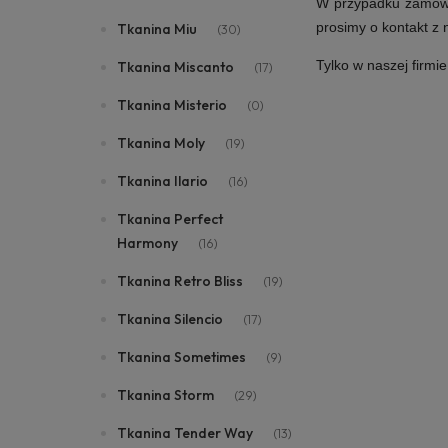
W przypadku zamówie
prosimy o kontakt z
Tkanina Miu
(30)
Tylko w naszej firmi
Tkanina Miscanto
(17)
Tkanina Misterio
(0)
Tkanina Moly
(19)
Tkanina Ilario
(16)
Tkanina Perfect
Harmony
(16)
Tkanina Retro Bliss
(19)
Tkanina Silencio
(17)
Tkanina Sometimes
(9)
Tkanina Storm
(29)
Tkanina Tender Way
(13)