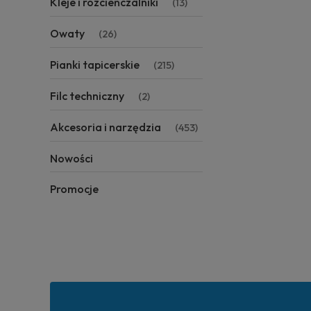
Kleje i rozcieńczalniki
(13)
Owaty
(26)
Pianki tapicerskie
(215)
Filc techniczny
(2)
Akcesoria i narzędzia
(453)
Nowości
Promocje