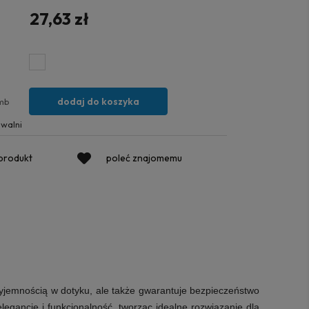
27,63 zł
dodaj do koszyka
mb
walni
 produkt
poleć znajomemu
zyjemnością w dotyku, ale także gwarantuje bezpieczeństwo
elegancję i funkcjonalność, tworząc idealne rozwiązanie dla