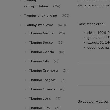
Tkaniny
wymagających projek
skóropodobne
(104)
Tkaniny strukturalne
(975)
Dane techniczne:
Tkaniny szenilowe
(420)
skład: 100% Po
Tkanina Aurora
(26)
gramatura: 45
Tkanina Bosco
(20)
szerokość: 14
odporność na ś
Tkanina Caprio
(10)
Tkanina City
(21)
Tkanina Cremona
(21)
Tkanina Fragola
(16)
Tkanina Grande
(0)
Tkanina Loris
(17)
Sprzedajemy zarówno i
Tkanina Lumi
(27)